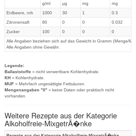
g/ml
µg
mg
mg
Erdbeere, roh
1000
30
1
0.3
Zitronensaft
80
0
0
0.032
Zucker
100
0
0
0
Alle Angaben beziehen sich auf das Gewicht in Gramm (Menge/Millili
Alle Angaben ohne Gewähr.
Legende:
Ballaststoffe
= nicht verwertbare Kohlenhydrate.
KH
= Kohlenhydrate.
MUF
= Mehrfach ungesättigte Fettsäuren.
Mengenangaben "0"
= keine Daten oder praktisch nicht
vorhanden.
Weitere Rezepte aus der Kategorie
Alkoholfreie-MixgetrÃ�nke
Rezepte aus der Kategorie Alkoholfreie-MixgetrÃ�nke