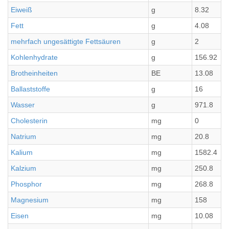
Eiweiß
g
8.32
Fett
g
4.08
mehrfach ungesättigte Fettsäuren
g
2
Kohlenhydrate
g
156.92
Brotheinheiten
BE
13.08
Ballaststoffe
g
16
Wasser
g
971.8
Cholesterin
mg
0
Natrium
mg
20.8
Kalium
mg
1582.4
Kalzium
mg
250.8
Phosphor
mg
268.8
Magnesium
mg
158
Eisen
mg
10.08