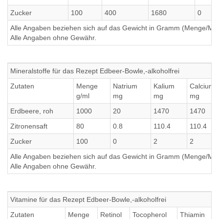
Zucker
100
400
1680
0
Alle Angaben beziehen sich auf das Gewicht in Gramm (Menge/Millili
Alle Angaben ohne Gewähr.
Mineralstoffe für das Rezept Edbeer-Bowle,-alkoholfrei
Zutaten
Menge
Natrium
Kalium
Calcium
g/ml
mg
mg
mg
Erdbeere, roh
1000
20
1470
1470
Zitronensaft
80
0.8
110.4
110.4
Zucker
100
0
2
2
Alle Angaben beziehen sich auf das Gewicht in Gramm (Menge/Millili
Alle Angaben ohne Gewähr.
Vitamine für das Rezept Edbeer-Bowle,-alkoholfrei
Zutaten
Menge
Retinol
Tocopherol
Thiamin