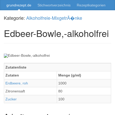
grundrezept.de
Stichwortverzeichnis
Rezeptkategorien
Kategorie:
Alkoholfreie-MixgetrÃ�nke
Edbeer-Bowle,-alkoholfrei
Zutatenliste
Zutaten
Menge (g/ml)
Erdbeere, roh
1000
Zitronensaft
80
Zucker
100