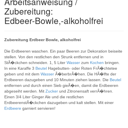
Arbeitsanweisung /
Zubereitung:
Edbeer-Bowle,-alkoholfrei
Zubereitung Erdbeer Bowle, alkoholfrei
Die Erdbeeren waschen. Ein paar Beeren zur Dekoration beiseite
stellen. Von den restlichen den Strunk entfernen und in
StÃ�ckchen schneiden. 1, 5 Liter
Wasser
zum
Kochen
bringen.
In eine Karaffe 3
Beutel
Hagebutten- oder Roten FrÃ�chtetee
geben und mit dem
Wasser
Ã�berbrÃ�hen. Die HÃ�lfte der
Erdbeeren dazugeben und 10 Minuten ziehen lassen. Die
Beutel
entfernen und durch einen Sieb gieÃ�en, damit die Erdbeeren
abgeseiht werden. Mit
Zucker
und Zitronensaft verrÃ�hren.
Einen 3/4 Liter Ginger Ale und die restlichen
ErdbeerenstÃ�ckchen dazugeben und kalt stellen. Mit einer
Erdbeere
garniert servieren!