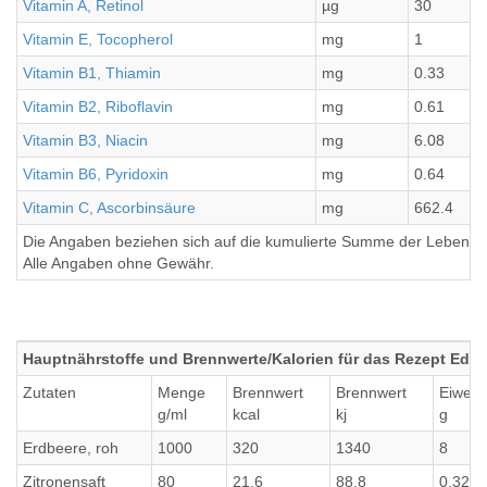
Vitamin A, Retinol
µg
30
Vitamin E, Tocopherol
mg
1
Vitamin B1, Thiamin
mg
0.33
Vitamin B2, Riboflavin
mg
0.61
Vitamin B3, Niacin
mg
6.08
Vitamin B6, Pyridoxin
mg
0.64
Vitamin C, Ascorbinsäure
mg
662.4
Die Angaben beziehen sich auf die kumulierte Summe der Lebensmi
Alle Angaben ohne Gewähr.
Hauptnährstoffe und Brennwerte/Kalorien für das Rezept Edbe
Zutaten
Menge
Brennwert
Brennwert
Eiweiß
g/ml
kcal
kj
g
Erdbeere, roh
1000
320
1340
8
Zitronensaft
80
21.6
88.8
0.32