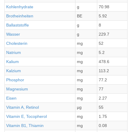
Kohlenhydrate
g
70.98
Brotheinheiten
BE
5.92
Ballaststoffe
g
8
Wasser
g
229.7
Cholesterin
mg
52
Natrium
mg
5.2
Kalium
mg
478.6
Kalzium
mg
113.2
Phosphor
mg
77.2
Magnesium
mg
77
Eisen
mg
2.27
Vitamin A, Retinol
µg
55
Vitamin E, Tocopherol
mg
1.75
Vitamin B1, Thiamin
mg
0.08