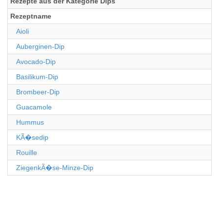
Rezepte aus der Kategorie Dips
Rezeptname
Aioli
Auberginen-Dip
Avocado-Dip
Basilikum-Dip
Brombeer-Dip
Guacamole
Hummus
KÃ�sedip
Rouille
ZiegenkÃ�se-Minze-Dip