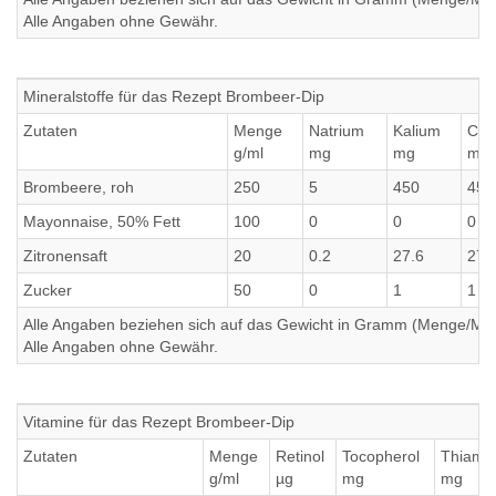
Alle Angaben ohne Gewähr.
Mineralstoffe für das Rezept Brombeer-Dip
Zutaten
Menge
Natrium
Kalium
Cal
g/ml
mg
mg
mg
Brombeere, roh
250
5
450
450
Mayonnaise, 50% Fett
100
0
0
0
Zitronensaft
20
0.2
27.6
27.
Zucker
50
0
1
1
Alle Angaben beziehen sich auf das Gewicht in Gramm (Menge/Millili
Alle Angaben ohne Gewähr.
Vitamine für das Rezept Brombeer-Dip
Zutaten
Menge
Retinol
Tocopherol
Thiami
g/ml
µg
mg
mg