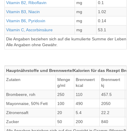
Vitamin B2, Riboflavin
mg
0.1
Vitamin B3, Niacin
mg
1.02
Vitamin B6, Pyridoxin
mg
0.14
Vitamin C, Ascorbinsäure
mg
53.1
Die Angaben beziehen sich auf die kumulierte Summe der Lebensmi
Alle Angaben ohne Gewähr.
Hauptnährstoffe und Brennwerte/Kalorien für das Rezept Bro
Zutaten
Menge
Brennwert
Brennwert
Ei
g/ml
kcal
kj
g
Brombeere, roh
250
110
457.5
3
Mayonnaise, 50% Fett
100
490
2050
0.
Zitronensaft
20
5.4
22.2
0.
Zucker
50
200
840
0
Alle Angaben beziehen sich auf das Gewicht in Gramm (Menge/Millili