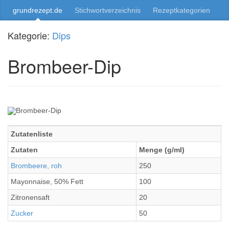
grundrezept.de
Stichwortverzeichnis
Rezeptkategorien
Kategorie:
Dips
Brombeer-Dip
Zutatenliste
Zutaten
Menge (g/ml)
Brombeere, roh
250
Mayonnaise, 50% Fett
100
Zitronensaft
20
Zucker
50