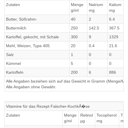
Zutaten
Menge
Natrium
Kalium
g/ml
mg
mg
Butter, Süßrahm-
40
2
6.4
Buttermilch
250
142.5
367.5
Kartoffel, gekocht, mit Schale
300
9
1329
Mehl, Weizen, Type 405
20
0.4
21.6
Salz
1
0
0
Kümmel
5
0
0
Kartoffeln
200
6
886
Alle Angaben beziehen sich auf das Gewicht in Gramm (Menge/Millili
Alle Angaben ohne Gewähr.
Vitamine für das Rezept Falscher-KochkÃ�se
Zutaten
Menge
Retinol
Tocopherol
Thi
g/ml
µg
mg
mg