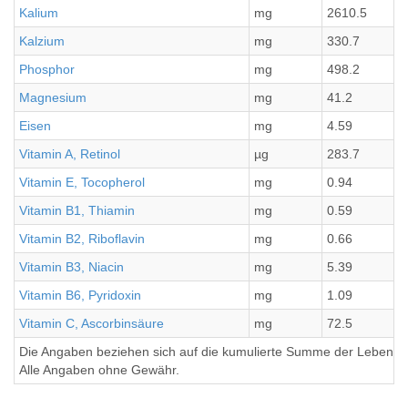
Kalium
mg
2610.5
Kalzium
mg
330.7
Phosphor
mg
498.2
Magnesium
mg
41.2
Eisen
mg
4.59
Vitamin A, Retinol
µg
283.7
Vitamin E, Tocopherol
mg
0.94
Vitamin B1, Thiamin
mg
0.59
Vitamin B2, Riboflavin
mg
0.66
Vitamin B3, Niacin
mg
5.39
Vitamin B6, Pyridoxin
mg
1.09
Vitamin C, Ascorbinsäure
mg
72.5
Die Angaben beziehen sich auf die kumulierte Summe der Lebensmi
Alle Angaben ohne Gewähr.