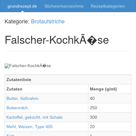
grundrezept.de
Stichwortverzeichnis
Rezeptkategorien
Kategorie:
Brotaufstriche
Falscher-KochkÃ�se
Zutatenliste
Zutaten
Menge (g/ml)
Butter, Süßrahm-
40
Buttermilch
250
Kartoffel, gekocht, mit Schale
300
Mehl, Weizen, Type 405
20