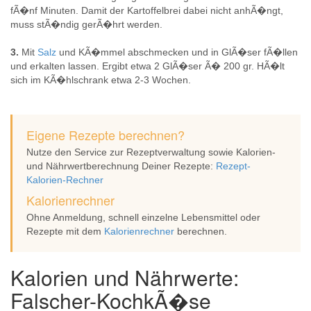
fÃ�nf Minuten. Damit der Kartoffelbrei dabei nicht anhÃ�ngt,
muss stÃ�ndig gerÃ�hrt werden.
3.
Mit
Salz
und KÃ�mmel abschmecken und in GlÃ�ser fÃ�llen
und erkalten lassen. Ergibt etwa 2 GlÃ�ser Ã� 200 gr. HÃ�lt
sich im KÃ�hlschrank etwa 2-3 Wochen.
Eigene Rezepte berechnen?
Nutze den Service zur Rezeptverwaltung sowie Kalorien-
und Nährwertberechnung Deiner Rezepte:
Rezept-
Kalorien-Rechner
Kalorienrechner
Ohne Anmeldung, schnell einzelne Lebensmittel oder
Rezepte mit dem
Kalorienrechner
berechnen.
Kalorien und Nährwerte:
Falscher-KochkÃ�se