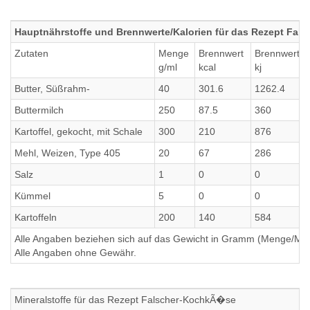
Hauptnährstoffe und Brennwerte/Kalorien für das Rezept Fa
Zutaten
Menge
Brennwert
Brennwert
g/ml
kcal
kj
Butter, Süßrahm-
40
301.6
1262.4
Buttermilch
250
87.5
360
Kartoffel, gekocht, mit Schale
300
210
876
Mehl, Weizen, Type 405
20
67
286
Salz
1
0
0
Kümmel
5
0
0
Kartoffeln
200
140
584
Alle Angaben beziehen sich auf das Gewicht in Gramm (Menge/Millili
Alle Angaben ohne Gewähr.
Mineralstoffe für das Rezept Falscher-KochkÃ�se