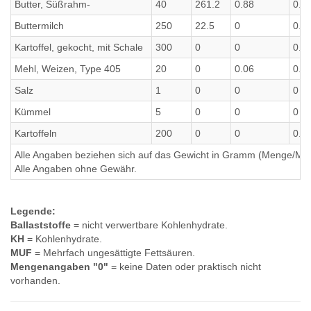
Butter, Süßrahm-
40
261.2
0.88
0.0
Buttermilch
250
22.5
0
0.0
Kartoffel, gekocht, mit Schale
300
0
0
0.3
Mehl, Weizen, Type 405
20
0
0.06
0.0
Salz
1
0
0
0
Kümmel
5
0
0
0
Kartoffeln
200
0
0
0.2
Alle Angaben beziehen sich auf das Gewicht in Gramm (Menge/Millili
Alle Angaben ohne Gewähr.
Legende:
Ballaststoffe
= nicht verwertbare Kohlenhydrate.
KH
= Kohlenhydrate.
MUF
= Mehrfach ungesättigte Fettsäuren.
Mengenangaben "0"
= keine Daten oder praktisch nicht
vorhanden.