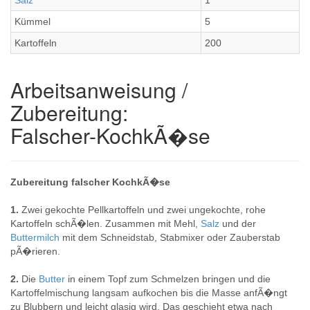
Salz
1
Kümmel
5
Kartoffeln
200
Arbeitsanweisung /
Zubereitung:
Falscher-KochkÃ�se
Zubereitung falscher KochkÃ�se
1.
Zwei gekochte Pellkartoffeln und zwei ungekochte, rohe
Kartoffeln schÃ�len. Zusammen mit Mehl,
Salz
und der
Buttermilch
mit dem Schneidstab, Stabmixer oder Zauberstab
pÃ�rieren.
2.
Die
Butter
in einem Topf zum Schmelzen bringen und die
Kartoffelmischung langsam aufkochen bis die Masse anfÃ�ngt
zu Blubbern und leicht glasig wird. Das geschieht etwa nach