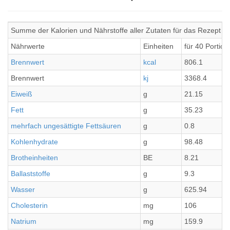
Summe der Kalorien und Nährstoffe aller Zutaten für das Rezept
Nährwerte
Einheiten
für 40 Portio
Brennwert
kcal
806.1
Brennwert
kj
3368.4
Eiweiß
g
21.15
Fett
g
35.23
mehrfach ungesättigte Fettsäuren
g
0.8
Kohlenhydrate
g
98.48
Brotheinheiten
BE
8.21
Ballaststoffe
g
9.3
Wasser
g
625.94
Cholesterin
mg
106
Natrium
mg
159.9