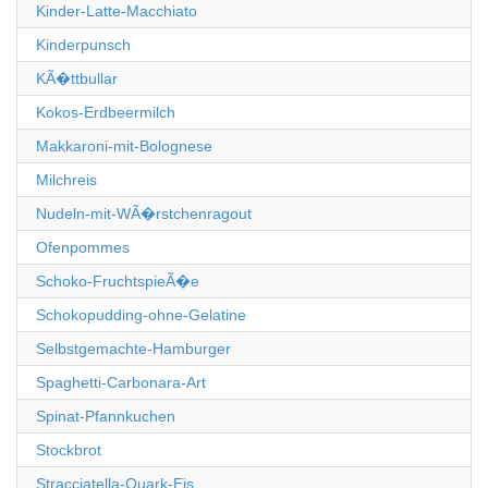
Kinder-Latte-Macchiato
Kinderpunsch
KÃ�ttbullar
Kokos-Erdbeermilch
Makkaroni-mit-Bolognese
Milchreis
Nudeln-mit-WÃ�rstchenragout
Ofenpommes
Schoko-FruchtspieÃ�e
Schokopudding-ohne-Gelatine
Selbstgemachte-Hamburger
Spaghetti-Carbonara-Art
Spinat-Pfannkuchen
Stockbrot
Stracciatella-Quark-Eis