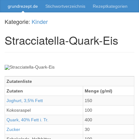
grundrezept.de
Stichwortverzeichnis
Rezeptkategorien
Kategorie:
Kinder
Stracciatella-Quark-Eis
Zutatenliste
Zutaten
Menge (g/ml)
Joghurt, 3,5% Fett
150
Kokosraspel
100
Quark, 40% Fett i. Tr.
400
Zucker
30