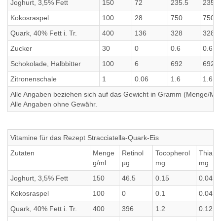
Joghurt, 3,5% Fett
150
72
235.5
235.5
Kokosraspel
100
28
750
750
Quark, 40% Fett i. Tr.
400
136
328
328
Zucker
30
0
0.6
0.6
Schokolade, Halbbitter
100
6
692
692
Zitronenschale
1
0.06
1.6
1.6
Alle Angaben beziehen sich auf das Gewicht in Gramm (Menge/Millili
Alle Angaben ohne Gewähr.
Vitamine für das Rezept Stracciatella-Quark-Eis
Zutaten
Menge
Retinol
Tocopherol
Thiami
g/ml
µg
mg
mg
Joghurt, 3,5% Fett
150
46.5
0.15
0.045
Kokosraspel
100
0
0.1
0.04
Quark, 40% Fett i. Tr.
400
396
1.2
0.12