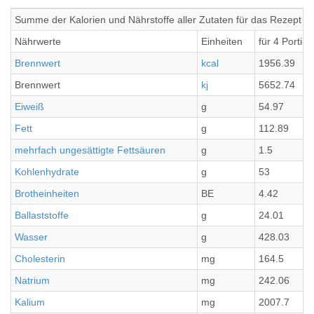
Summe der Kalorien und Nährstoffe aller Zutaten für das Rezept St
Nährwerte
Einheiten
für 4 Portio
Brennwert
kcal
1956.39
Brennwert
kj
5652.74
Eiweiß
g
54.97
Fett
g
112.89
mehrfach ungesättigte Fettsäuren
g
1.5
Kohlenhydrate
g
53
Brotheinheiten
BE
4.42
Ballaststoffe
g
24.01
Wasser
g
428.03
Cholesterin
mg
164.5
Natrium
mg
242.06
Kalium
mg
2007.7