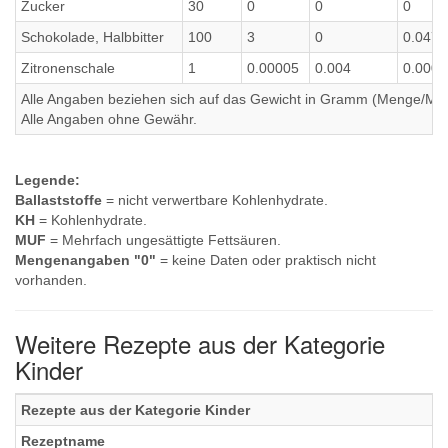
Zucker
30
0
0
0
Schokolade, Halbbitter
100
3
0
0.047
Zitronenschale
1
0.00005
0.004
0.0006
Alle Angaben beziehen sich auf das Gewicht in Gramm (Menge/Millili
Alle Angaben ohne Gewähr.
Legende:
Ballaststoffe
= nicht verwertbare Kohlenhydrate.
KH
= Kohlenhydrate.
MUF
= Mehrfach ungesättigte Fettsäuren.
Mengenangaben "0"
= keine Daten oder praktisch nicht
vorhanden.
Weitere Rezepte aus der Kategorie
Kinder
Rezepte aus der Kategorie Kinder
Rezeptname