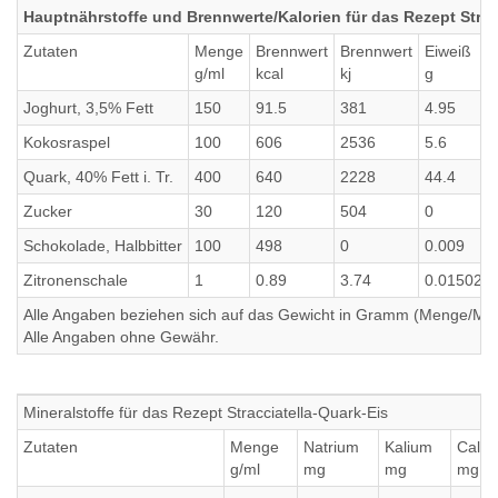
Hauptnährstoffe und Brennwerte/Kalorien für das Rezept Strac
Zutaten
Menge
Brennwert
Brennwert
Eiweiß
g/ml
kcal
kj
g
Joghurt, 3,5% Fett
150
91.5
381
4.95
Kokosraspel
100
606
2536
5.6
Quark, 40% Fett i. Tr.
400
640
2228
44.4
Zucker
30
120
504
0
Schokolade, Halbbitter
100
498
0
0.009
Zitronenschale
1
0.89
3.74
0.015029
Alle Angaben beziehen sich auf das Gewicht in Gramm (Menge/Millili
Alle Angaben ohne Gewähr.
Mineralstoffe für das Rezept Stracciatella-Quark-Eis
Zutaten
Menge
Natrium
Kalium
Calci
g/ml
mg
mg
mg