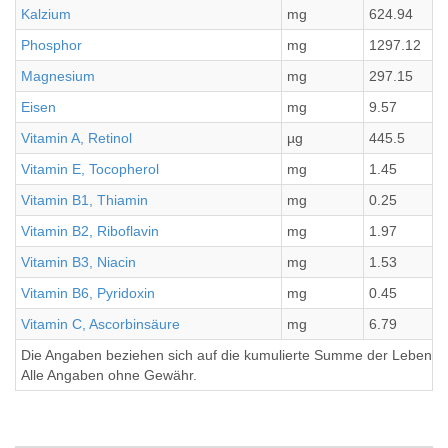
Kalzium
mg
624.94
Phosphor
mg
1297.12
Magnesium
mg
297.15
Eisen
mg
9.57
Vitamin A, Retinol
µg
445.5
Vitamin E, Tocopherol
mg
1.45
Vitamin B1, Thiamin
mg
0.25
Vitamin B2, Riboflavin
mg
1.97
Vitamin B3, Niacin
mg
1.53
Vitamin B6, Pyridoxin
mg
0.45
Vitamin C, Ascorbinsäure
mg
6.79
Die Angaben beziehen sich auf die kumulierte Summe der Lebensmi
Alle Angaben ohne Gewähr.