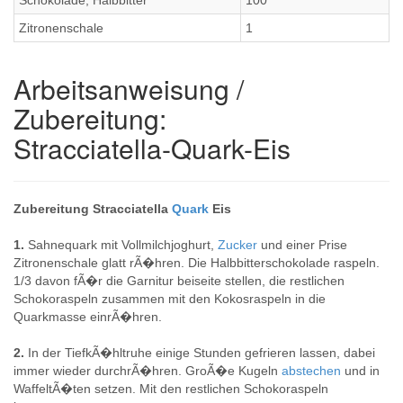
Schokolade, Halbbitter
100
Zitronenschale
1
Arbeitsanweisung /
Zubereitung:
Stracciatella-Quark-Eis
Zubereitung Stracciatella
Quark
Eis
1.
Sahnequark mit Vollmilchjoghurt,
Zucker
und einer Prise
Zitronenschale glatt rÃ�hren. Die Halbbitterschokolade raspeln.
1/3 davon fÃ�r die Garnitur beiseite stellen, die restlichen
Schokoraspeln zusammen mit den Kokosraspeln in die
Quarkmasse einrÃ�hren.
2.
In der TiefkÃ�hltruhe einige Stunden gefrieren lassen, dabei
immer wieder durchrÃ�hren. GroÃ�e Kugeln
abstechen
und in
WaffeltÃ�ten setzen. Mit den restlichen Schokoraspeln