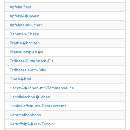
Apfelauflauf
ApfelglÃ�hwein
Apfelpfannkuchen
Bananen-Shake
BrathÃ�hnchen
BratwurstspieÃ�e
Erdbeer-Buttermilch-Eis
Erdbeereis-am-Stiel
GrieÃ�brei
HackbÃ�llchen-mit-Tomatensauce
HackfleischbÃ�llchen
Honigwaffeln-mit-Beerencreme
Karamelbonbons
KartoffelpÃ�ree-Tricolor