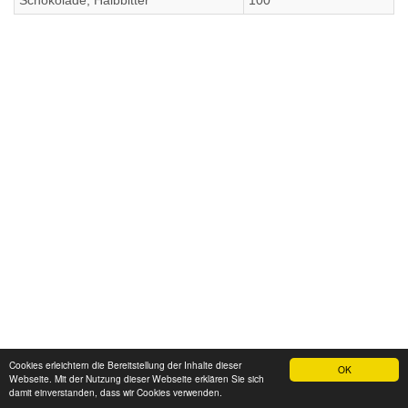
Schokolade, Halbbitter
100
Cookies erleichtern die Bereitstellung der Inhalte dieser
OK
Webseite. Mit der Nutzung dieser Webseite erklären Sie sich
damit einverstanden, dass wir Cookies verwenden.