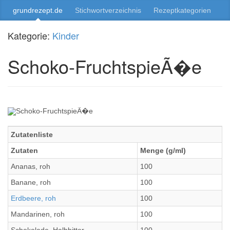
grundrezept.de
Stichwortverzeichnis
Rezeptkategorien
Kategorie:
Kinder
Schoko-FruchtspieÃ�e
Zutatenliste
Zutaten
Menge (g/ml)
Ananas, roh
100
Banane, roh
100
Erdbeere, roh
100
Mandarinen, roh
100