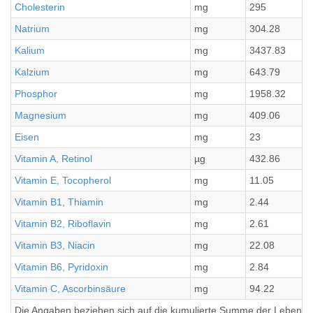
Cholesterin
mg
295
Natrium
mg
304.28
Kalium
mg
3437.83
Kalzium
mg
643.79
Phosphor
mg
1958.32
Magnesium
mg
409.06
Eisen
mg
23
Vitamin A, Retinol
µg
432.86
Vitamin E, Tocopherol
mg
11.05
Vitamin B1, Thiamin
mg
2.44
Vitamin B2, Riboflavin
mg
2.61
Vitamin B3, Niacin
mg
22.08
Vitamin B6, Pyridoxin
mg
2.84
Vitamin C, Ascorbinsäure
mg
94.22
Die Angaben beziehen sich auf die kumulierte Summe der Lebensmi