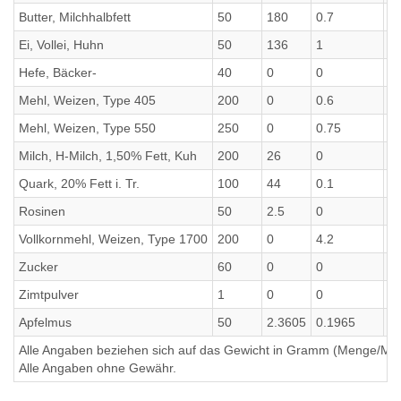
Butter, Milchhalbfett
50
180
0.7
0
Ei, Vollei, Huhn
50
136
1
0
Hefe, Bäcker-
40
0
0
0.
Mehl, Weizen, Type 405
200
0
0.6
0.
Mehl, Weizen, Type 550
250
0
0.75
0
Milch, H-Milch, 1,50% Fett, Kuh
200
26
0
0.
Quark, 20% Fett i. Tr.
100
44
0.1
0.
Rosinen
50
2.5
0
0.
Vollkornmehl, Weizen, Type 1700
200
0
4.2
0.
Zucker
60
0
0
0
Zimtpulver
1
0
0
0
Apfelmus
50
2.3605
0.1965
0
Alle Angaben beziehen sich auf das Gewicht in Gramm (Menge/Millili
Alle Angaben ohne Gewähr.