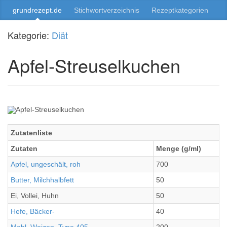
grundrezept.de
Stichwortverzeichnis
Rezeptkategorien
Kategorie:
Diät
Apfel-Streuselkuchen
Zutatenliste
Zutaten
Menge (g/ml)
Apfel, ungeschält, roh
700
Butter, Milchhalbfett
50
Ei, Vollei, Huhn
50
Hefe, Bäcker-
40