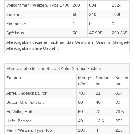
Vollkornmehl, Weizen, Type 1700
200
604
2524
Zucker
60
240
1008
Zimtpulver
1
0
0
Apfelmus
50
47.995
200.865
Alle Angaben beziehen sich auf das Gewicht in Gramm (Menge/Millili
Alle Angaben ohne Gewähr.
Mineralstoffe für das Rezept Apfel-Streuselkuchen
Zutaten
Menge
Natrium
Kalium
g/ml
mg
mg
Apfel, ungeschält, roh
700
21
854
Butter, Milchhalbfett
50
40
80
Ei, Vollei, Huhn
50
72
73.5
Hefe, Bäcker-
40
13.6
256
Mehl, Weizen, Type 405
200
4
216