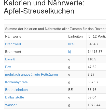
Kalorien und Nährwerte:
Apfel-Streuselkuchen
Summe der Kalorien und Nährstoffe aller Zutaten für das Rezept A
Nährwerte
Einheiten
für 12 Portion
Brennwert
kcal
3434.7
Brennwert
kj
14415.37
Eiweiß
g
110.5
Fett
g
47.62
mehrfach ungesättigte Fettsäuren
g
7.27
Kohlenhydrate
g
637.97
Brotheinheiten
BE
53.16
Ballaststoffe
g
59.04
Wasser
g
1072.44