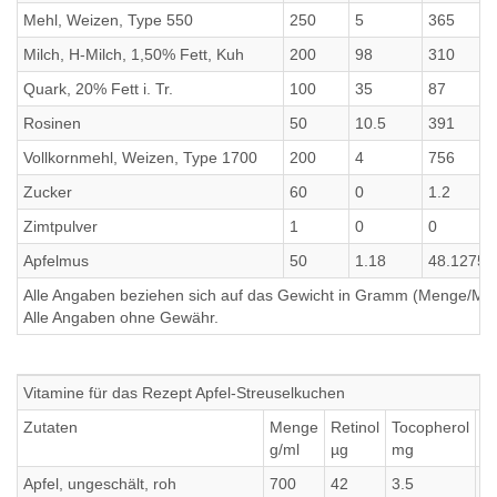
Mehl, Weizen, Type 550
250
5
365
Milch, H-Milch, 1,50% Fett, Kuh
200
98
310
Quark, 20% Fett i. Tr.
100
35
87
Rosinen
50
10.5
391
Vollkornmehl, Weizen, Type 1700
200
4
756
Zucker
60
0
1.2
Zimtpulver
1
0
0
Apfelmus
50
1.18
48.1275
Alle Angaben beziehen sich auf das Gewicht in Gramm (Menge/Millili
Alle Angaben ohne Gewähr.
Vitamine für das Rezept Apfel-Streuselkuchen
Zutaten
Menge
Retinol
Tocopherol
T
g/ml
µg
mg
m
Apfel, ungeschält, roh
700
42
3.5
0.