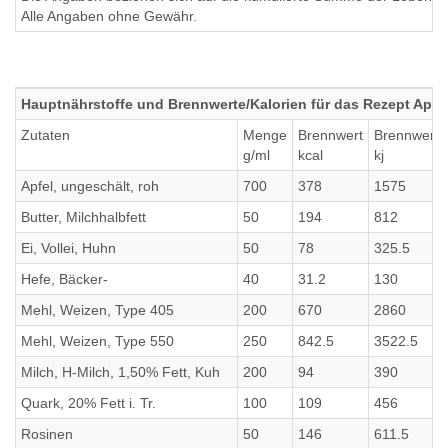
Alle Angaben ohne Gewähr.
Hauptnährstoffe und Brennwerte/Kalorien für das Rezept Apfe
Zutaten
Menge
Brennwert
Brennwert
g/ml
kcal
kj
Apfel, ungeschält, roh
700
378
1575
Butter, Milchhalbfett
50
194
812
Ei, Vollei, Huhn
50
78
325.5
Hefe, Bäcker-
40
31.2
130
Mehl, Weizen, Type 405
200
670
2860
Mehl, Weizen, Type 550
250
842.5
3522.5
Milch, H-Milch, 1,50% Fett, Kuh
200
94
390
Quark, 20% Fett i. Tr.
100
109
456
Rosinen
50
146
611.5