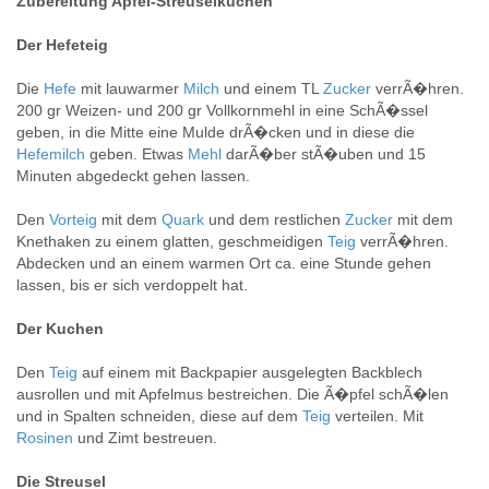
Zubereitung Apfel-Streuselkuchen
Der Hefeteig
Die
Hefe
mit lauwarmer
Milch
und einem TL
Zucker
verrÃ�hren.
200 gr Weizen- und 200 gr Vollkornmehl in eine SchÃ�ssel
geben, in die Mitte eine Mulde drÃ�cken und in diese die
Hefemilch
geben. Etwas
Mehl
darÃ�ber stÃ�uben und 15
Minuten abgedeckt gehen lassen.
Den
Vorteig
mit dem
Quark
und dem restlichen
Zucker
mit dem
Knethaken zu einem glatten, geschmeidigen
Teig
verrÃ�hren.
Abdecken und an einem warmen Ort ca. eine Stunde gehen
lassen, bis er sich verdoppelt hat.
Der Kuchen
Den
Teig
auf einem mit Backpapier ausgelegten Backblech
ausrollen und mit Apfelmus bestreichen. Die Ã�pfel schÃ�len
und in Spalten schneiden, diese auf dem
Teig
verteilen. Mit
Rosinen
und Zimt bestreuen.
Die Streusel