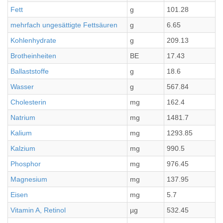
Fett
g
101.28
mehrfach ungesättigte Fettsäuren
g
6.65
Kohlenhydrate
g
209.13
Brotheinheiten
BE
17.43
Ballaststoffe
g
18.6
Wasser
g
567.84
Cholesterin
mg
162.4
Natrium
mg
1481.7
Kalium
mg
1293.85
Kalzium
mg
990.5
Phosphor
mg
976.45
Magnesium
mg
137.95
Eisen
mg
5.7
Vitamin A, Retinol
µg
532.45