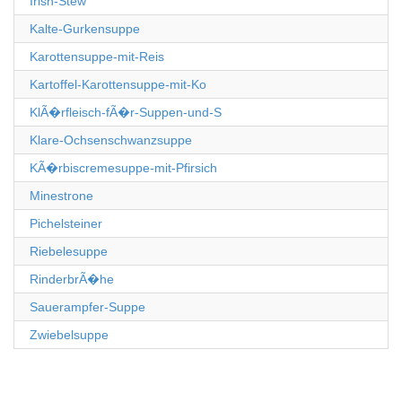
Irish-Stew
Kalte-Gurkensuppe
Karottensuppe-mit-Reis
Kartoffel-Karottensuppe-mit-Ko
KlÃ�rfleisch-fÃ�r-Suppen-und-S
Klare-Ochsenschwanzsuppe
KÃ�rbiscremesuppe-mit-Pfirsich
Minestrone
Pichelsteiner
Riebelesuppe
RinderbrÃ�he
Sauerampfer-Suppe
Zwiebelsuppe