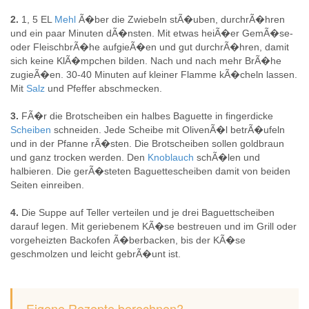
2.
1, 5 EL
Mehl
Ã�ber die Zwiebeln stÃ�uben, durchrÃ�hren
und ein paar Minuten dÃ�nsten. Mit etwas heiÃ�er GemÃ�se-
oder FleischbrÃ�he aufgieÃ�en und gut durchrÃ�hren, damit
sich keine KlÃ�mpchen bilden. Nach und nach mehr BrÃ�he
zugieÃ�en. 30-40 Minuten auf kleiner Flamme kÃ�cheln lassen.
Mit
Salz
und Pfeffer abschmecken.
3.
FÃ�r die Brotscheiben ein halbes Baguette in fingerdicke
Scheiben
schneiden. Jede Scheibe mit OlivenÃ�l betrÃ�ufeln
und in der Pfanne rÃ�sten. Die Brotscheiben sollen goldbraun
und ganz trocken werden. Den
Knoblauch
schÃ�len und
halbieren. Die gerÃ�steten Baguettescheiben damit von beiden
Seiten einreiben.
4.
Die Suppe auf Teller verteilen und je drei Baguettscheiben
darauf legen. Mit geriebenem KÃ�se bestreuen und im Grill oder
vorgeheizten Backofen Ã�berbacken, bis der KÃ�se
geschmolzen und leicht gebrÃ�unt ist.
Eigene Rezepte berechnen?