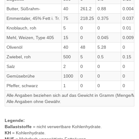
Butter, Süßrahm-
40
261.2
0.88
0.004
Emmentaler, 45% Fett i. Tr.
75
218.25
0.375
0.0375
Knoblauch, roh
5
0
0
0.01
Mehl, Weizen, Type 405
15
0
0.045
0.009
Olivenöl
40
48
5.28
0
Zwiebel, roh
500
5
0.5
0.15
Salz
2
0
0
0
Gemüsebrühe
1000
0
0
0
Pfeffer, schwarz
1
0
0
0
Alle Angaben beziehen sich auf das Gewicht in Gramm (Menge/Millili
Alle Angaben ohne Gewähr.
Legende:
Ballaststoffe
= nicht verwertbare Kohlenhydrate.
KH
= Kohlenhydrate.