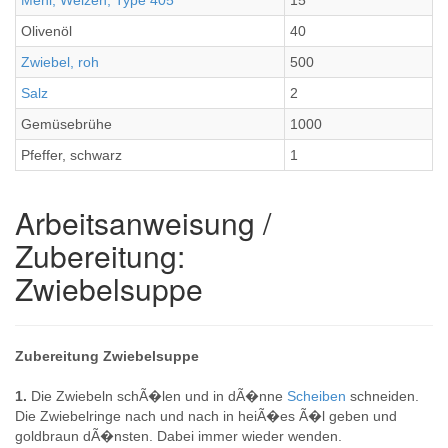
Mehl, Weizen, Type 405
15
Olivenöl
40
Zwiebel, roh
500
Salz
2
Gemüsebrühe
1000
Pfeffer, schwarz
1
Arbeitsanweisung /
Zubereitung:
Zwiebelsuppe
Zubereitung Zwiebelsuppe
1.
Die Zwiebeln schÃ�len und in dÃ�nne
Scheiben
schneiden.
Die Zwiebelringe nach und nach in heiÃ�es Ã�l geben und
goldbraun dÃ�nsten. Dabei immer wieder wenden.