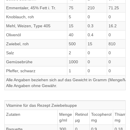
Emmentaler, 45% Fett i. Tr.
75
210
71.25
7
Knoblauch, roh
5
0
0
0
Mehl, Weizen, Type 405
15
0.3
16.2
1
Olivenöl
40
0.4
0
0
Zwiebel, roh
500
15
810
8
Salz
2
0
0
0
Gemüsebrühe
1000
0
0
0
Pfeffer, schwarz
1
0
0
0
Alle Angaben beziehen sich auf das Gewicht in Gramm (Menge/Millili
Alle Angaben ohne Gewähr.
Vitamine für das Rezept Zwiebelsuppe
Zutaten
Menge
Retinol
Tocopherol
Thiamin
g/ml
µg
mg
mg
Baguette
300
0
0.9
0.18