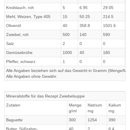
Knoblauch, roh
5
6.95
29.05
0
Mehl, Weizen, Type 405
15
50.25
214.5
1
Olivenöl
40
358.8
1501.6
0
Zwiebel, roh
500
140
590
6
Salz
2
0
0
0
Gemüsebrühe
1000
40
180
1
Pfeffer, schwarz
1
0
0
0
Alle Angaben beziehen sich auf das Gewicht in Gramm (Menge/Millili
Alle Angaben ohne Gewähr.
Mineralstoffe für das Rezept Zwiebelsuppe
Zutaten
Menge
Natrium
Kalium
C
g/ml
mg
mg
m
Baguette
300
1254
390
3
Butter, Süßrahm-
40
2
6.4
6