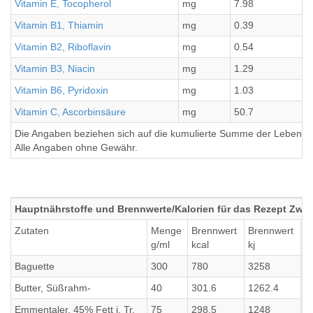
Vitamin E, Tocopherol
mg
7.98
Vitamin B1, Thiamin
mg
0.39
Vitamin B2, Riboflavin
mg
0.54
Vitamin B3, Niacin
mg
1.29
Vitamin B6, Pyridoxin
mg
1.03
Vitamin C, Ascorbinsäure
mg
50.7
Die Angaben beziehen sich auf die kumulierte Summe der Lebensmi
Alle Angaben ohne Gewähr.
Hauptnährstoffe und Brennwerte/Kalorien für das Rezept Zwi
Zutaten
Menge
Brennwert
Brennwert
E
g/ml
kcal
kj
g
Baguette
300
780
3258
2
Butter, Süßrahm-
40
301.6
1262.4
0
Emmentaler, 45% Fett i. Tr.
75
298.5
1248
2