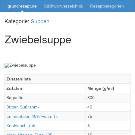
grundrezept.de
Stichwortverzeichnis
Rezeptkategorien
Kategorie:
Suppen
Zwiebelsuppe
Zutatenliste
Zutaten
Menge (g/ml)
Baguette
300
Butter, Süßrahm-
40
Emmentaler, 45% Fett i. Tr.
75
Knoblauch, roh
5