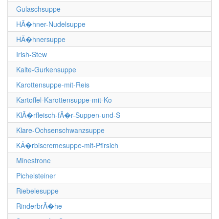
Gulaschsuppe
HÃ�hner-Nudelsuppe
HÃ�hnersuppe
Irish-Stew
Kalte-Gurkensuppe
Karottensuppe-mit-Reis
Kartoffel-Karottensuppe-mit-Ko
KlÃ�rfleisch-fÃ�r-Suppen-und-S
Klare-Ochsenschwanzsuppe
KÃ�rbiscremesuppe-mit-Pfirsich
Minestrone
Pichelsteiner
Riebelesuppe
RinderbrÃ�he