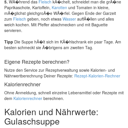
5.
WÃ�hrend das
Fleisch
kÃ�chelt, schneidet man die grÃ�ne
Paprikaschote, Kartoffeln,
Karotten
und Tomaten in kleine,
mÃ�glichst gleichgroÃ�e WÃ�rfel. Gegen Ende der Garzeit
zum
Fleisch
geben, noch etwas
Wasser
auffÃ�llen und alles
weich kochen. Mit Pfeffer abschmecken und mit Baguette
servieren.
Tipp
Die Suppe hÃ�lt sich im KÃ�hlschrank ein paar Tage. Am
besten schmeckt sie Ã�brigens am zweiten Tag.
Eigene Rezepte berechnen?
Nutze den Service zur Rezeptverwaltung sowie Kalorien- und
Nährwertberechnung Deiner Rezepte:
Rezept-Kalorien-Rechner
Kalorienrechner
Ohne Anmeldung, schnell einzelne Lebensmittel oder Rezepte mit
dem
Kalorienrechner
berechnen.
Kalorien und Nährwerte:
Gulaschsuppe