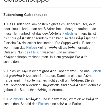
Zubereitung Gulaschsuppe
1.
Das Rindfleisch, am besten eignet sich Rinderschulter, -bug
oder -keule, kann man am StÃ�ck beim Metzger kaufen, man
muss nicht unbedingt das gewÃ�rfelte
Fleisch
nehmen. Es ist
nicht nur gÃ�nstiger sondern man kann so die GrÃ�Ã�e der
FleischwÃ�rfel selbst bestimmen. Die Suppe wird z. B. feiner,
wenn man das
Fleisch
kleiner wÃ�rfelt als fÃ�r normales
Gulasch. Nun das
Fleisch
waschen und mit einem
KÃ�chenkrepp trockentupfen. In 1 cm groÃ�e WÃ�rfel
schneiden.
2.
Reichlich Ã�l in einem groÃ�en Topf erhitzen und das
Fleisch
bei groÃ�er Hitze scharf anbraten. Damit es eine schÃ�ne
Farbe annimmt sollte man es nicht zu oft umrÃ�hren. Die sich
am Topfboden bildenden RÃ�ststoffe sind erwÃ�nscht, denn sie
geben der Suppe ihr krÃ�ftiges Aroma.
3.
Die
Zwiebel
schÃ�len und in ganz feine, 2mm dicke WÃ�rfel
schneiden. Sobald das
Fleisch
eine schÃ�ne Farbe