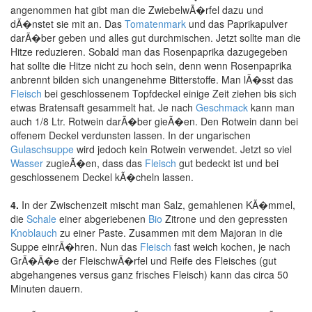
angenommen hat gibt man die ZwiebelwÃ�rfel dazu und
dÃ�nstet sie mit an. Das
Tomatenmark
und das Paprikapulver
darÃ�ber geben und alles gut durchmischen. Jetzt sollte man die
Hitze reduzieren. Sobald man das Rosenpaprika dazugegeben
hat sollte die Hitze nicht zu hoch sein, denn wenn Rosenpaprika
anbrennt bilden sich unangenehme Bitterstoffe. Man lÃ�sst das
Fleisch
bei geschlossenem Topfdeckel einige Zeit ziehen bis sich
etwas Bratensaft gesammelt hat. Je nach
Geschmack
kann man
auch 1/8 Ltr. Rotwein darÃ�ber gieÃ�en. Den Rotwein dann bei
offenem Deckel verdunsten lassen. In der ungarischen
Gulaschsuppe
wird jedoch kein Rotwein verwendet. Jetzt so viel
Wasser
zugieÃ�en, dass das
Fleisch
gut bedeckt ist und bei
geschlossenem Deckel kÃ�cheln lassen.
4.
In der Zwischenzeit mischt man Salz, gemahlenen KÃ�mmel,
die
Schale
einer abgeriebenen
Bio
Zitrone und den gepressten
Knoblauch
zu einer Paste. Zusammen mit dem Majoran in die
Suppe einrÃ�hren. Nun das
Fleisch
fast weich kochen, je nach
GrÃ�Ã�e der FleischwÃ�rfel und Reife des Fleisches (gut
abgehangenes versus ganz frisches Fleisch) kann das circa 50
Minuten dauern.