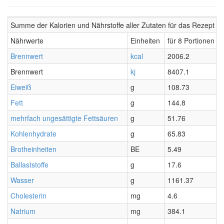
Summe der Kalorien und Nährstoffe aller Zutaten für das Rezept 
Nährwerte
Einheiten
für 8 Portionen
Brennwert
kcal
2006.2
Brennwert
kj
8407.1
Eiweiß
g
108.73
Fett
g
144.8
mehrfach ungesättigte Fettsäuren
g
51.76
Kohlenhydrate
g
65.83
Brotheinheiten
BE
5.49
Ballaststoffe
g
17.6
Wasser
g
1161.37
Cholesterin
mg
4.6
Natrium
mg
384.1