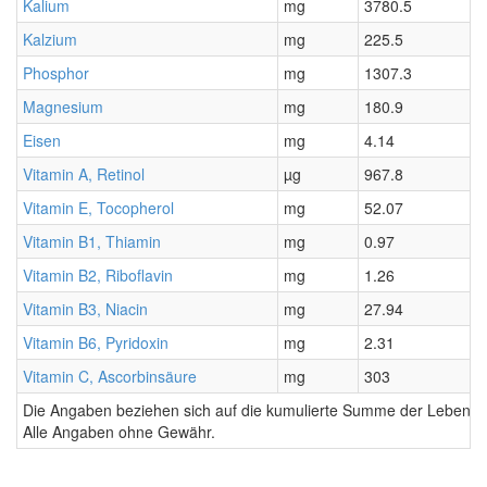
Kalium
mg
3780.5
Kalzium
mg
225.5
Phosphor
mg
1307.3
Magnesium
mg
180.9
Eisen
mg
4.14
Vitamin A, Retinol
µg
967.8
Vitamin E, Tocopherol
mg
52.07
Vitamin B1, Thiamin
mg
0.97
Vitamin B2, Riboflavin
mg
1.26
Vitamin B3, Niacin
mg
27.94
Vitamin B6, Pyridoxin
mg
2.31
Vitamin C, Ascorbinsäure
mg
303
Die Angaben beziehen sich auf die kumulierte Summe der Lebensmi
Alle Angaben ohne Gewähr.