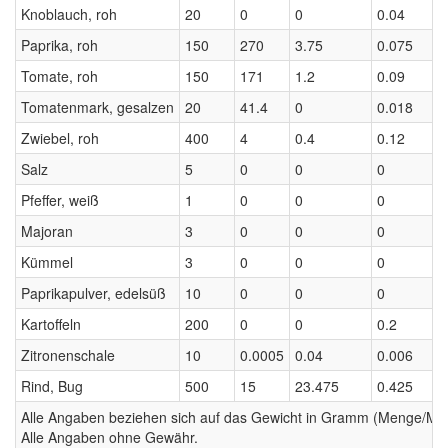
Knoblauch, roh
20
0
0
0.04
0
Paprika, roh
150
270
3.75
0.075
0
Tomate, roh
150
171
1.2
0.09
0
Tomatenmark, gesalzen
20
41.4
0
0.018
0
Zwiebel, roh
400
4
0.4
0.12
0
Salz
5
0
0
0
0
Pfeffer, weiß
1
0
0
0
0
Majoran
3
0
0
0
0
Kümmel
3
0
0
0
0
Paprikapulver, edelsüß
10
0
0
0
0
Kartoffeln
200
0
0
0.2
0
Zitronenschale
10
0.0005
0.04
0.006
0
Rind, Bug
500
15
23.475
0.425
0
Alle Angaben beziehen sich auf das Gewicht in Gramm (Menge/Millili
Alle Angaben ohne Gewähr.