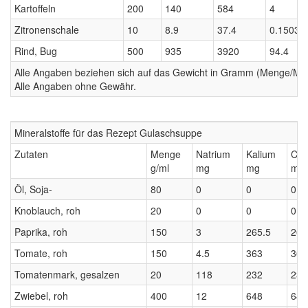
Kartoffeln
200
140
584
4
Zitronenschale
10
8.9
37.4
0.1503
Rind, Bug
500
935
3920
94.4
Alle Angaben beziehen sich auf das Gewicht in Gramm (Menge/Millili
Alle Angaben ohne Gewähr.
Mineralstoffe für das Rezept Gulaschsuppe
Zutaten
Menge
Natrium
Kalium
Cal
g/ml
mg
mg
mg
Öl, Soja-
80
0
0
0
Knoblauch, roh
20
0
0
0
Paprika, roh
150
3
265.5
265
Tomate, roh
150
4.5
363
363
Tomatenmark, gesalzen
20
118
232
232
Zwiebel, roh
400
12
648
648