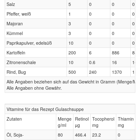
Salz
5
0
0
0
Pfeffer, weiß
1
0
0
0
Majoran
3
0
0
0
Kümmel
3
0
0
0
Paprikapulver, edelsüß
10
0
0
0
Kartoffeln
200
6
886
886
Zitronenschale
10
0.6
16
16
Rind, Bug
500
240
1370
137
Alle Angaben beziehen sich auf das Gewicht in Gramm (Menge/Millili
Alle Angaben ohne Gewähr.
Vitamine für das Rezept Gulaschsuppe
Zutaten
Menge
Retinol
Tocopherol
Thiamin
R
g/ml
µg
mg
mg
Öl, Soja-
80
466.4
23.2
0
0