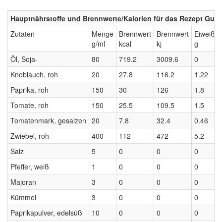
Hauptnährstoffe und Brennwerte/Kalorien für das Rezept Gul
Zutaten
Menge
Brennwert
Brennwert
Eiweiß
g/ml
kcal
kj
g
Öl, Soja-
80
719.2
3009.6
0
Knoblauch, roh
20
27.8
116.2
1.22
Paprika, roh
150
30
126
1.8
Tomate, roh
150
25.5
109.5
1.5
Tomatenmark, gesalzen
20
7.8
32.4
0.46
Zwiebel, roh
400
112
472
5.2
Salz
5
0
0
0
Pfeffer, weiß
1
0
0
0
Majoran
3
0
0
0
Kümmel
3
0
0
0
Paprikapulver, edelsüß
10
0
0
0