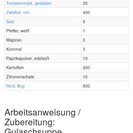
Tomatenmark, gesalzen
20
Zwiebel, roh
400
Salz
5
Pfeffer, weiß
1
Majoran
3
Kümmel
3
Paprikapulver, edelsüß
10
Kartoffeln
200
Zitronenschale
10
Rind, Bug
500
Arbeitsanweisung /
Zubereitung:
Gulaschsuppe