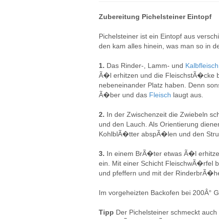
Zubereitung Pichelsteiner Eintopf
Pichelsteiner ist ein Eintopf aus ver
den kam alles hinein, was man so in 
1.
Das Rinder-, Lamm- und
Kalbfleisc
Ã�l erhitzen und die FleischstÃ�cke 
nebeneinander Platz haben. Denn sons
Ã�ber und das
Fleisch
laugt aus.
2.
In der Zwischenzeit die Zwiebeln sc
und den Lauch. Als Orientierung die
KohlblÃ�tter abspÃ�len und den Stru
3.
In einem BrÃ�ter etwas Ã�l erhitz
ein. Mit einer Schicht FleischwÃ�rf
und pfeffern und mit der RinderbrÃ�
Im vorgeheizten Backofen bei 200Â° G
Tipp
Der Pichelsteiner schmeckt auch