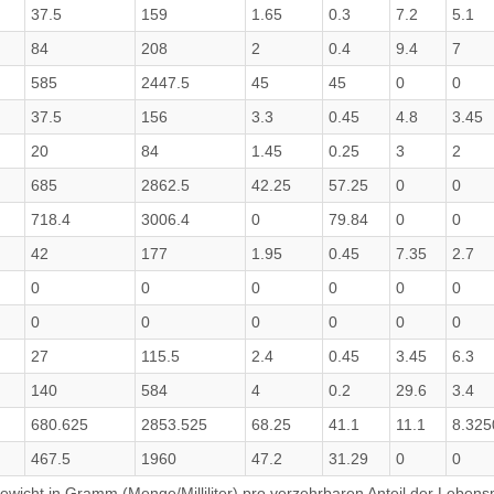
37.5
159
1.65
0.3
7.2
5.1
84
208
2
0.4
9.4
7
585
2447.5
45
45
0
0
37.5
156
3.3
0.45
4.8
3.45
20
84
1.45
0.25
3
2
685
2862.5
42.25
57.25
0
0
718.4
3006.4
0
79.84
0
0
42
177
1.95
0.45
7.35
2.7
0
0
0
0
0
0
0
0
0
0
0
0
27
115.5
2.4
0.45
3.45
6.3
140
584
4
0.2
29.6
3.4
680.625
2853.525
68.25
41.1
11.1
8.32
467.5
1960
47.2
31.29
0
0
wicht in Gramm (Menge/Milliliter) pro verzehrbaren Anteil der Lebensm