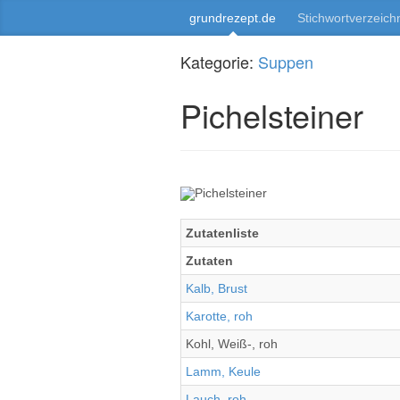
grundrezept.de
Stichwortverzeich
Kategorie:
Suppen
Pichelsteiner
Zutatenliste
Zutaten
Kalb, Brust
Karotte, roh
Kohl, Weiß-, roh
Lamm, Keule
Lauch, roh