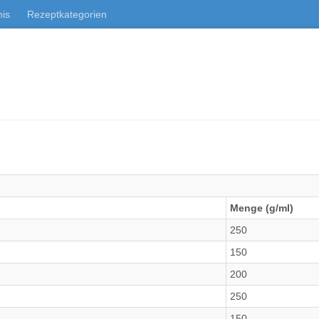
nis
Rezeptkategorien
Menge (g/ml)
250
150
200
250
150