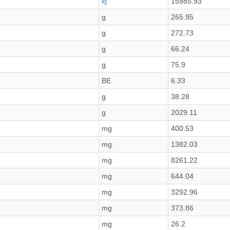
kj
15985.93
g
265.95
g
272.73
g
66.24
g
75.9
BE
6.33
g
38.28
g
2029.11
mg
400.53
mg
1382.03
mg
8261.22
mg
644.04
mg
3292.96
mg
373.86
mg
26.2