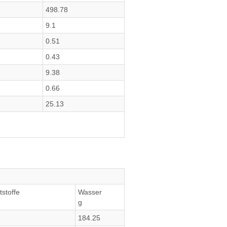
498.78
9.1
0.51
0.43
9.38
0.66
25.13
tstoffe
Wasser
g
184.25