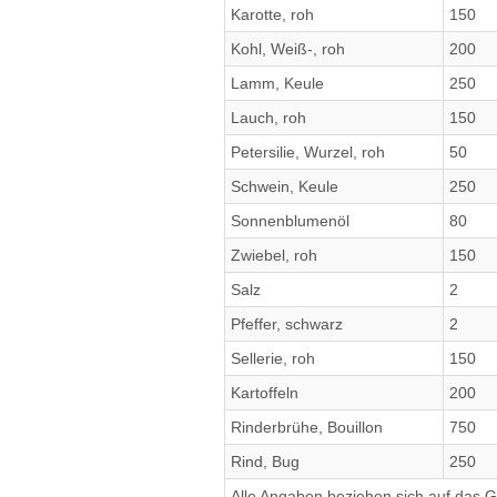
Karotte, roh
150
Kohl, Weiß-, roh
200
Lamm, Keule
250
Lauch, roh
150
Petersilie, Wurzel, roh
50
Schwein, Keule
250
Sonnenblumenöl
80
Zwiebel, roh
150
Salz
2
Pfeffer, schwarz
2
Sellerie, roh
150
Kartoffeln
200
Rinderbrühe, Bouillon
750
Rind, Bug
250
Alle Angaben beziehen sich auf das Ge