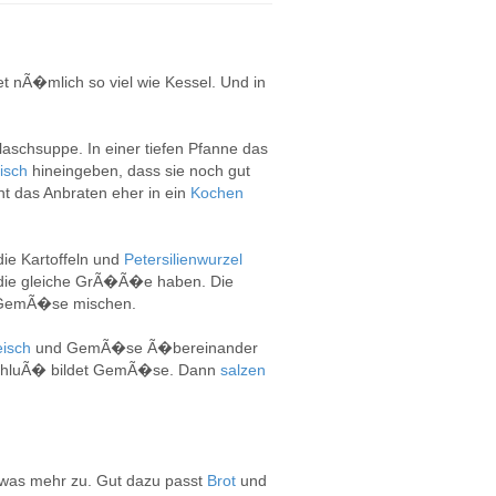
t nÃ�mlich so viel wie Kessel. Und in
laschsuppe. In einer tiefen Pfanne das
eisch
hineingeben, dass sie noch gut
ht das Anbraten eher in ein
Kochen
die Kartoffeln und
Petersilienwurzel
die gleiche GrÃ�Ã�e haben. Die
 GemÃ�se mischen.
eisch
und GemÃ�se Ã�bereinander
bschluÃ� bildet GemÃ�se. Dann
salzen
twas mehr zu. Gut dazu passt
Brot
und