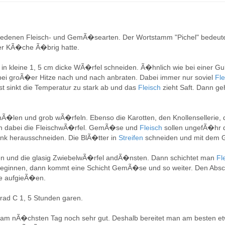
schiedenen Fleisch- und GemÃ�searten. Der Wortstamm "Pichel" bedeute
der KÃ�che Ã�brig hatte.
h
in kleine 1, 5 cm dicke WÃ�rfel schneiden. Ã�hnlich wie bei einer Gu
bei groÃ�er Hitze nach und nach anbraten. Dabei immer nur soviel
Fl
t sinkt die Temperatur zu stark ab und das
Fleisch
zieht Saft. Dann ge
hÃ�len und grob wÃ�rfeln. Ebenso die Karotten, den Knollensellerie, 
nen dabei die FleischwÃ�rfel. GemÃ�se und
Fleisch
sollen ungefÃ�hr 
nk herausschneiden. Die BlÃ�tter in
Streifen
schneiden und mit dem
en und die glasig ZwiebelwÃ�rfel andÃ�nsten. Dann schichtet man
Fl
el beginnen, dann kommt eine Schicht GemÃ�se und so weiter. Den A
he aufgieÃ�en.
rad C 1, 5 Stunden garen.
 am nÃ�chsten Tag noch sehr gut. Deshalb bereitet man am besten e