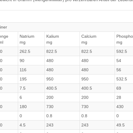
iner
enge
Natrium
Kalium
Calcium
Phospho
ml
mg
mg
mg
mg
0
262.5
822.5
822.5
592.5
0
90
480
480
54
0
116
480
480
56
0
195
950
950
532.5
0
7.5
400.5
400.5
69
6
200
200
28
0
180
730
730
430
0
0.8
0.8
0
0
4.5
243
243
49.5