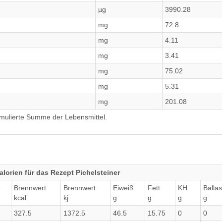
µg
3990.28
mg
72.8
mg
4.11
mg
3.41
mg
75.02
mg
5.31
mg
201.08
umulierte Summe der Lebensmittel.
lorien für das Rezept Pichelsteiner
e
Brennwert
Brennwert
Eiweiß
Fett
KH
Ballas
kcal
kj
g
g
g
g
327.5
1372.5
46.5
15.75
0
0