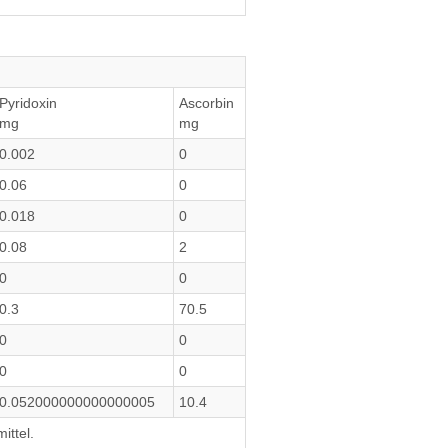
Pyridoxin
Ascorbin
mg
mg
0.002
0
0.06
0
0.018
0
0.08
2
0
0
0.3
70.5
0
0
0
0
0.052000000000000005
10.4
ittel.