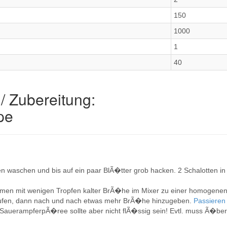
150
1000
1
40
/ Zubereitung:
pe
n waschen und bis auf ein paar BlÃ�tter grob hacken. 2 Schalotten in
en mit wenigen Tropfen kalter BrÃ�he im Mixer zu einer homogene
laufen, dann nach und nach etwas mehr BrÃ�he hinzugeben.
Passiere
ge SauerampferpÃ�ree sollte aber nicht flÃ�ssig sein! Evtl. muss Ã�b