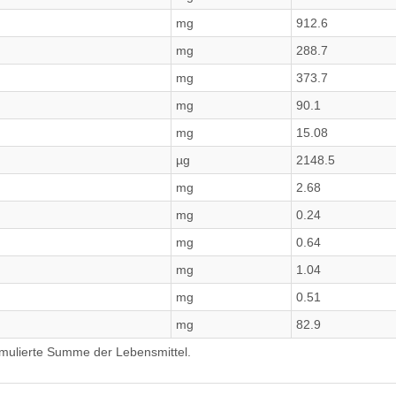
mg
912.6
mg
288.7
mg
373.7
mg
90.1
mg
15.08
µg
2148.5
mg
2.68
mg
0.24
mg
0.64
mg
1.04
mg
0.51
mg
82.9
umulierte Summe der Lebensmittel.