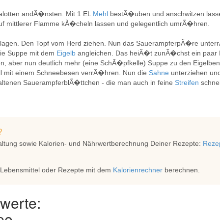
alotten andÃ�nsten. Mit 1 EL
Mehl
bestÃ�uben und anschwitzen lasse
 mittlerer Flamme kÃ�cheln lassen und gelegentlich umrÃ�hren.
chlagen. Den Topf vom Herd ziehen. Nun das SauerampferpÃ�re unter
die Suppe mit dem
Eigelb
angleichen. Das heiÃ�t zunÃ�chst ein paar 
n, aber nun deutlich mehr (eine SchÃ�pfkelle) Suppe zu den Eigelben
ell mit einem Schneebesen verrÃ�hren. Nun die
Sahne
unterziehen un
altenen SauerampferblÃ�ttchen - die man auch in feine
Streifen
schne
?
altung sowie Kalorien- und Nährwertberechnung Deiner Rezepte:
Rezep
 Lebensmittel oder Rezepte mit dem
Kalorienrechner
berechnen.
werte:
pe