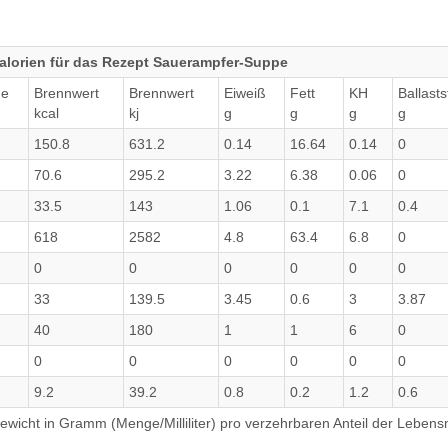
alorien für das Rezept Sauerampfer-Suppe
ge
Brennwert
Brennwert
Eiweiß
Fett
KH
Ballasts
kcal
kj
g
g
g
g
150.8
631.2
0.14
16.64
0.14
0
70.6
295.2
3.22
6.38
0.06
0
33.5
143
1.06
0.1
7.1
0.4
618
2582
4.8
63.4
6.8
0
0
0
0
0
0
0
33
139.5
3.45
0.6
3
3.87
40
180
1
1
6
0
0
0
0
0
0
0
9.2
39.2
0.8
0.2
1.2
0.6
wicht in Gramm (Menge/Milliliter) pro verzehrbaren Anteil der Lebensm