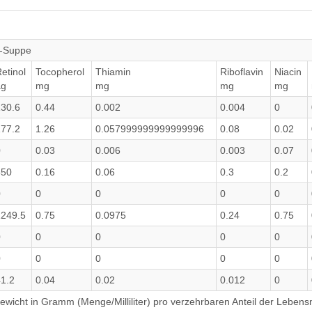
r-Suppe
etinol
Tocopherol
Thiamin
Riboflavin
Niacin
µg
mg
mg
mg
mg
130.6
0.44
0.002
0.004
0
177.2
1.26
0.057999999999999996
0.08
0.02
0
0.03
0.006
0.003
0.07
550
0.16
0.06
0.3
0.2
0
0
0
0
0
1249.5
0.75
0.0975
0.24
0.75
0
0
0
0
0
0
0
0
0
0
1.2
0.04
0.02
0.012
0
wicht in Gramm (Menge/Milliliter) pro verzehrbaren Anteil der Lebensm