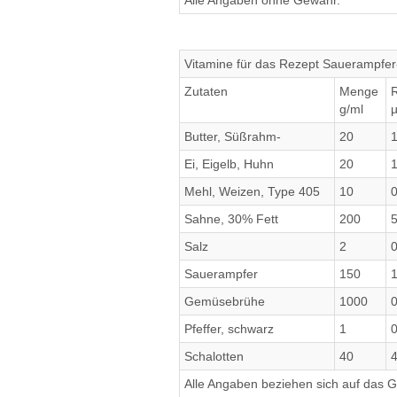
Alle Angaben ohne Gewähr.
Vitamine für das Rezept Sauerampfe
Zutaten
Menge
R
g/ml
Butter, Süßrahm-
20
Ei, Eigelb, Huhn
20
Mehl, Weizen, Type 405
10
Sahne, 30% Fett
200
Salz
2
Sauerampfer
150
Gemüsebrühe
1000
Pfeffer, schwarz
1
Schalotten
40
4
Alle Angaben beziehen sich auf das Ge