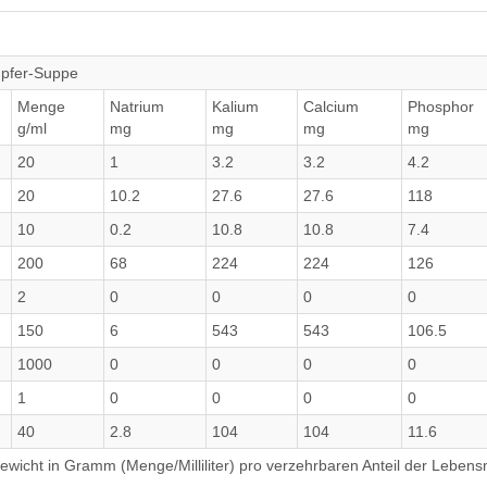
mpfer-Suppe
Menge
Natrium
Kalium
Calcium
Phosphor
g/ml
mg
mg
mg
mg
20
1
3.2
3.2
4.2
20
10.2
27.6
27.6
118
10
0.2
10.8
10.8
7.4
200
68
224
224
126
2
0
0
0
0
150
6
543
543
106.5
1000
0
0
0
0
1
0
0
0
0
40
2.8
104
104
11.6
wicht in Gramm (Menge/Milliliter) pro verzehrbaren Anteil der Lebensm