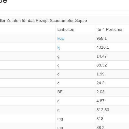
ller Zutaten für das Rezept Sauerampfer-Suppe
Einheiten
für 4 Portionen
kcal
955.1
kj
4010.1
g
14.47
g
88.32
g
1.99
g
24.3
BE
2.03
g
4.87
g
312.33
mg
518
mg
88.2