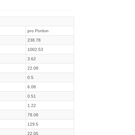
pro Portion
238.78
1002.53
3.62
22.08
0.5
6.08
0.51
1.22
78.08
129.5
22.05