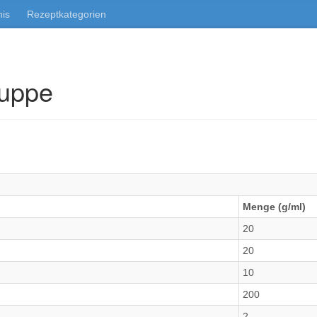
nis
Rezeptkategorien
uppe
Menge (g/ml)
20
20
10
200
2