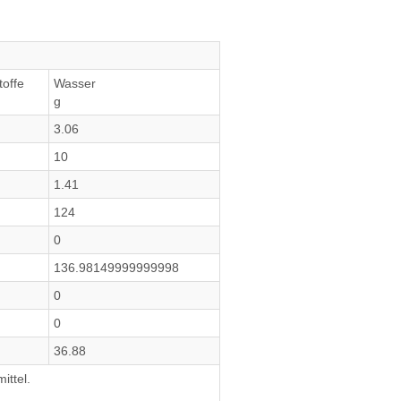
toffe
Wasser
g
3.06
10
1.41
124
0
136.98149999999998
0
0
36.88
ittel.