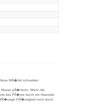
 feine WÃ�rfel schneiden.
n Masse pÃ�rieren. Wenn die
n
sie das PÃ�ree durch ein Haarsieb
erflÃ�ssige FlÃ�ssigkeit noch durch