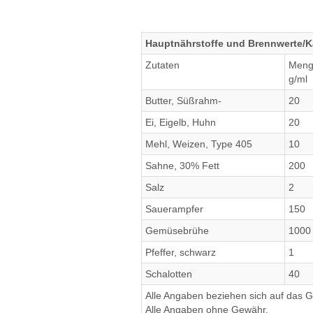
Hauptnährstoffe und Brennwerte/K
Zutaten
Men
g/ml
Butter, Süßrahm-
20
Ei, Eigelb, Huhn
20
Mehl, Weizen, Type 405
10
Sahne, 30% Fett
200
Salz
2
Sauerampfer
150
Gemüsebrühe
1000
Pfeffer, schwarz
1
Schalotten
40
Alle Angaben beziehen sich auf das Ge
Alle Angaben ohne Gewähr.