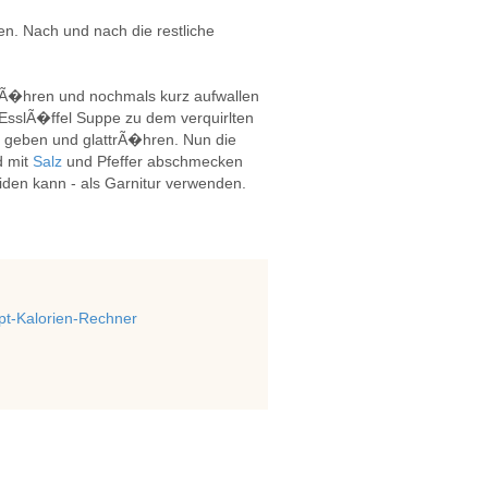
n. Nach und nach die restliche
rÃ�hren und nochmals kurz aufwallen
EsslÃ�ffel Suppe zu dem verquirlten
 geben und glattrÃ�hren. Nun die
d mit
Salz
und Pfeffer abschmecken
iden kann - als Garnitur verwenden.
t-Kalorien-Rechner