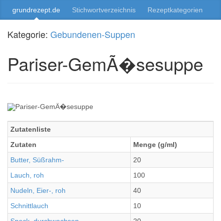
grundrezept.de
Stichwortverzeichnis
Rezeptkategorien
Kategorie:
Gebundenen-Suppen
Pariser-GemÃ�sesuppe
Zutatenliste
Zutaten
Menge (g/ml)
Butter, Süßrahm-
20
Lauch, roh
100
Nudeln, Eier-, roh
40
Schnittlauch
10