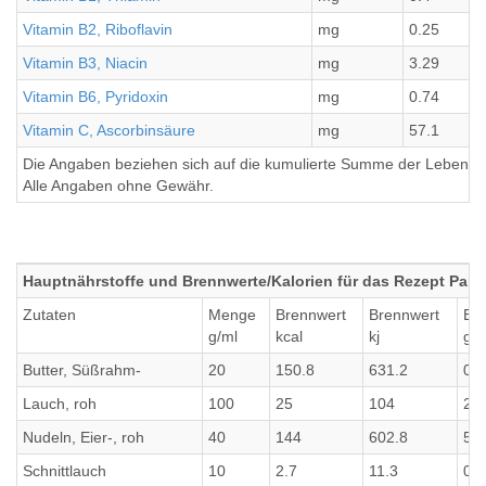
Vitamin B2, Riboflavin
mg
0.25
Vitamin B3, Niacin
mg
3.29
Vitamin B6, Pyridoxin
mg
0.74
Vitamin C, Ascorbinsäure
mg
57.1
Die Angaben beziehen sich auf die kumulierte Summe der Lebensmi
Alle Angaben ohne Gewähr.
Hauptnährstoffe und Brennwerte/Kalorien für das Rezept Pa
Zutaten
Menge
Brennwert
Brennwert
Eiw
g/ml
kcal
kj
g
Butter, Süßrahm-
20
150.8
631.2
0.1
Lauch, roh
100
25
104
2.2
Nudeln, Eier-, roh
40
144
602.8
5.3
Schnittlauch
10
2.7
11.3
0.3