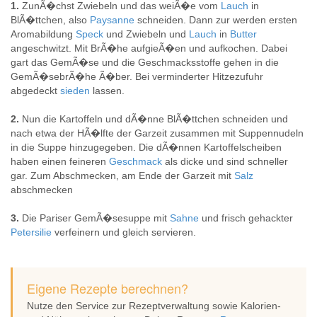
1.
ZunÃ�chst Zwiebeln und das weiÃ�e vom
Lauch
in
BlÃ�ttchen, also
Paysanne
schneiden. Dann zur werden ersten
Aromabildung
Speck
und Zwiebeln und
Lauch
in
Butter
angeschwitzt. Mit BrÃ�he aufgieÃ�en und aufkochen. Dabei
gart das GemÃ�se und die Geschmacksstoffe gehen in die
GemÃ�sebrÃ�he Ã�ber. Bei verminderter Hitzezufuhr
abgedeckt
sieden
lassen.
2.
Nun die Kartoffeln und dÃ�nne BlÃ�ttchen schneiden und
nach etwa der HÃ�lfte der Garzeit zusammen mit Suppennudeln
in die Suppe hinzugegeben. Die dÃ�nnen Kartoffelscheiben
haben einen feineren
Geschmack
als dicke und sind schneller
gar. Zum Abschmecken, am Ende der Garzeit mit
Salz
abschmecken
3.
Die Pariser GemÃ�sesuppe mit
Sahne
und frisch gehackter
Petersilie
verfeinern und gleich servieren.
Eigene Rezepte berechnen?
Nutze den Service zur Rezeptverwaltung sowie Kalorien-