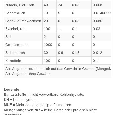
Nudeln, Eier-, roh
40
24
0.08
0.068
Schnittlauch
10
5
0
0.014000000
Speck, durchwachsen
20
0
0.08
0.086
Zwiebel, roh
100
1
0.1
0.03
Salz
2
0
0
0
Gemüsebrühe
1000
0
0
0
Sellerie, roh
30
0.9
0.15
0.012
Kartoffeln
100
0
0
0.1
Alle Angaben beziehen sich auf das Gewicht in Gramm (Menge/Millili
Alle Angaben ohne Gewähr.
Legende:
Ballaststoffe
= nicht verwertbare Kohlenhydrate.
KH
= Kohlenhydrate.
MUF
= Mehrfach ungesättigte Fettsäuren.
Mengenangaben "0"
= keine Daten oder praktisch nicht