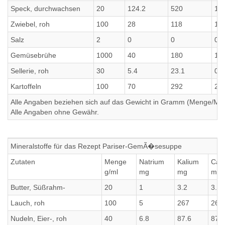
Speck, durchwachsen
20
124.2
520
1.8
Zwiebel, roh
100
28
118
1.3
Salz
2
0
0
0
Gemüsebrühe
1000
40
180
1
Sellerie, roh
30
5.4
23.1
0.4
Kartoffeln
100
70
292
2
Alle Angaben beziehen sich auf das Gewicht in Gramm (Menge/Millili
Alle Angaben ohne Gewähr.
Mineralstoffe für das Rezept Pariser-GemÃ�sesuppe
Zutaten
Menge
Natrium
Kalium
Cal
g/ml
mg
mg
mg
Butter, Süßrahm-
20
1
3.2
3.2
Lauch, roh
100
5
267
267
Nudeln, Eier-, roh
40
6.8
87.6
87.6