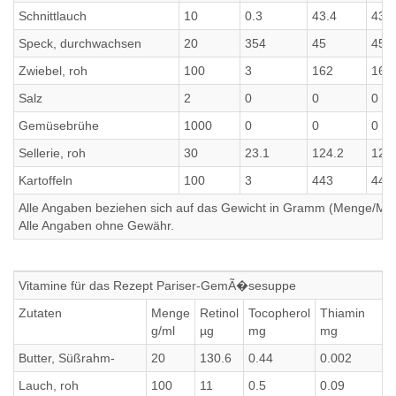
Schnittlauch
10
0.3
43.4
43.4
Speck, durchwachsen
20
354
45
45
Zwiebel, roh
100
3
162
162
Salz
2
0
0
0
Gemüsebrühe
1000
0
0
0
Sellerie, roh
30
23.1
124.2
124
Kartoffeln
100
3
443
443
Alle Angaben beziehen sich auf das Gewicht in Gramm (Menge/Millili
Alle Angaben ohne Gewähr.
Vitamine für das Rezept Pariser-GemÃ�sesuppe
Zutaten
Menge
Retinol
Tocopherol
Thiamin
g/ml
µg
mg
mg
Butter, Süßrahm-
20
130.6
0.44
0.002
Lauch, roh
100
11
0.5
0.09