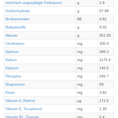
mehrfach ungesättigte Fettsäuren
g
1.8
Kohlenhydrate
g
57.89
Brotheinheiten
BE
4.82
Ballaststoffe
g
9.02
Wasser
g
301.05
Cholesterin
mg
100.4
Natrium
mg
396.2
Kalium
mg
1175.4
Kalzium
mg
145.5
Phosphor
mg
245.7
Magnesium
mg
58
Eisen
mg
3.82
Vitamin A, Retinol
µg
172.5
Vitamin E, Tocopherol
mg
1.35
Vitamin B1, Thiamin
mg
0.4