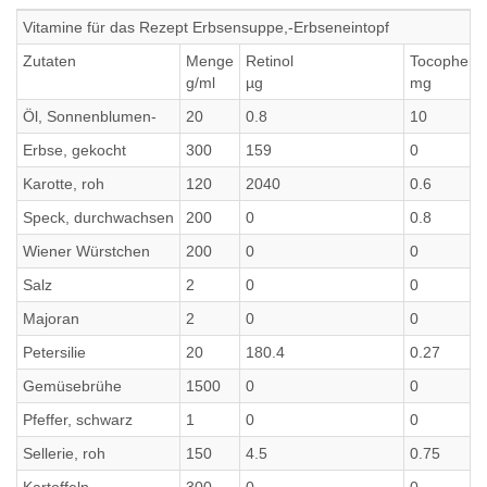
Vitamine für das Rezept Erbsensuppe,-Erbseneintopf
Zutaten
Menge
Retinol
Tocopherol
g/ml
µg
mg
Öl, Sonnenblumen-
20
0.8
10
Erbse, gekocht
300
159
0
Karotte, roh
120
2040
0.6
Speck, durchwachsen
200
0
0.8
Wiener Würstchen
200
0
0
Salz
2
0
0
Majoran
2
0
0
Petersilie
20
180.4
0.27
Gemüsebrühe
1500
0
0
Pfeffer, schwarz
1
0
0
Sellerie, roh
150
4.5
0.75