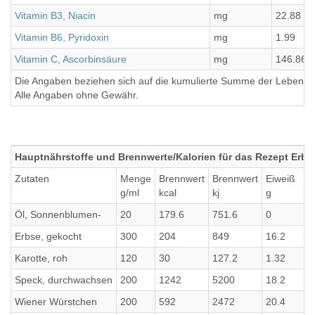
Vitamin B3, Niacin
mg
22.88
Vitamin B6, Pyridoxin
mg
1.99
Vitamin C, Ascorbinsäure
mg
146.86
Die Angaben beziehen sich auf die kumulierte Summe der Lebensmi
Alle Angaben ohne Gewähr.
Hauptnährstoffe und Brennwerte/Kalorien für das Rezept Erb
Zutaten
Menge
Brennwert
Brennwert
Eiweiß
g/ml
kcal
kj
g
Öl, Sonnenblumen-
20
179.6
751.6
0
Erbse, gekocht
300
204
849
16.2
Karotte, roh
120
30
127.2
1.32
Speck, durchwachsen
200
1242
5200
18.2
Wiener Würstchen
200
592
2472
20.4