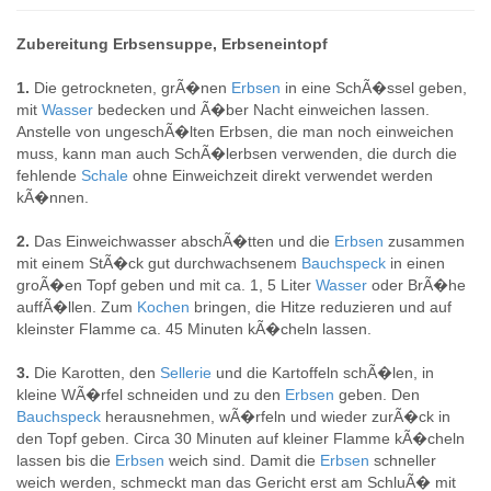
Zubereitung Erbsensuppe, Erbseneintopf
1.
Die getrockneten, grÃ�nen
Erbsen
in eine SchÃ�ssel geben,
mit
Wasser
bedecken und Ã�ber Nacht einweichen lassen.
Anstelle von ungeschÃ�lten Erbsen, die man noch einweichen
muss, kann man auch SchÃ�lerbsen verwenden, die durch die
fehlende
Schale
ohne Einweichzeit direkt verwendet werden
kÃ�nnen.
2.
Das Einweichwasser abschÃ�tten und die
Erbsen
zusammen
mit einem StÃ�ck gut durchwachsenem
Bauchspeck
in einen
groÃ�en Topf geben und mit ca. 1, 5 Liter
Wasser
oder BrÃ�he
auffÃ�llen. Zum
Kochen
bringen, die Hitze reduzieren und auf
kleinster Flamme ca. 45 Minuten kÃ�cheln lassen.
3.
Die Karotten, den
Sellerie
und die Kartoffeln schÃ�len, in
kleine WÃ�rfel schneiden und zu den
Erbsen
geben. Den
Bauchspeck
herausnehmen, wÃ�rfeln und wieder zurÃ�ck in
den Topf geben. Circa 30 Minuten auf kleiner Flamme kÃ�cheln
lassen bis die
Erbsen
weich sind. Damit die
Erbsen
schneller
weich werden, schmeckt man das Gericht erst am SchluÃ� mit