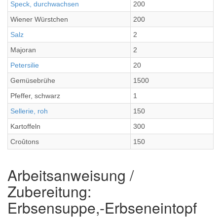
Speck, durchwachsen
200
Wiener Würstchen
200
Salz
2
Majoran
2
Petersilie
20
Gemüsebrühe
1500
Pfeffer, schwarz
1
Sellerie, roh
150
Kartoffeln
300
Croûtons
150
Arbeitsanweisung /
Zubereitung:
Erbsensuppe,-Erbseneintopf