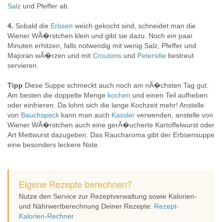
Salz
und Pfeffer ab.
4.
Sobald die
Erbsen
weich gekocht sind, schneidet man die
Wiener WÃ�rstchen klein und gibt sie dazu. Noch ein paar
Minuten erhitzen, falls notwendig mit wenig Salz, Pfeffer und
Majoran wÃ�rzen und mit
Croutons
und
Petersilie
bestreut
servieren.
Tipp
Diese Suppe schmeckt auch noch am nÃ�chsten Tag gut.
Am besten die doppelte Menge
kochen
und einen Teil aufheben
oder einfrieren. Da lohnt sich die lange Kochzeit mehr! Anstelle
von
Bauchspeck
kann man auch
Kassler
verwenden, anstelle von
Wiener WÃ�rstchen auch eine gerÃ�ucherte Kartoffelwurst oder
Art Mettwurst dazugeben. Das Raucharoma gibt der Erbsensuppe
eine besonders leckere Note.
Eigene Rezepte berechnen?
Nutze den Service zur Rezeptverwaltung sowie Kalorien-
und Nährwertberechnung Deiner Rezepte:
Rezept-
Kalorien-Rechner