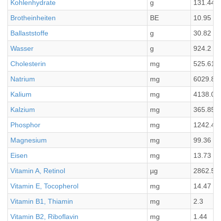
Kohlenhydrate
g
131.44
Brotheinheiten
BE
10.95
Ballaststoffe
g
30.82
Wasser
g
924.2
Cholesterin
mg
525.61
Natrium
mg
6029.88
Kalium
mg
4138.03
Kalzium
mg
365.85
Phosphor
mg
1242.47
Magnesium
mg
99.36
Eisen
mg
13.73
Vitamin A, Retinol
µg
2862.51
Vitamin E, Tocopherol
mg
14.47
Vitamin B1, Thiamin
mg
2.3
Vitamin B2, Riboflavin
mg
1.44