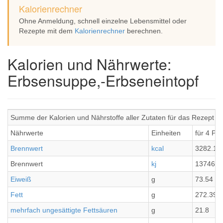
Kalorienrechner
Ohne Anmeldung, schnell einzelne Lebensmittel oder
Rezepte mit dem
Kalorienrechner
berechnen.
Kalorien und Nährwerte:
Erbsensuppe,-Erbseneintopf
Summe der Kalorien und Nährstoffe aller Zutaten für das Rezept 
Nährwerte
Einheiten
für 4 Po
Brennwert
kcal
3282.13
Brennwert
kj
13746.6
Eiweiß
g
73.54
Fett
g
272.39
mehrfach ungesättigte Fettsäuren
g
21.8