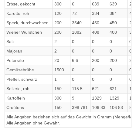
Erbse, gekocht
300
6
639
639
27
Karotte, roh
120
72
384
384
43.
Speck, durchwachsen
200
3540
450
450
21
Wiener Würstchen
200
1882
408
408
34
Salz
2
0
0
0
0
Majoran
2
0
0
0
0
Petersilie
20
6.6
200
200
25.
Gemüsebrühe
1500
0
0
0
0
Pfeffer, schwarz
1
0
0
0
0
Sellerie, roh
150
115.5
621
621
111
Kartoffeln
300
9
1329
1329
15
Croûtons
150
398.781
106.83
106.83
83.
Alle Angaben beziehen sich auf das Gewicht in Gramm (Menge/Millili
Alle Angaben ohne Gewähr.