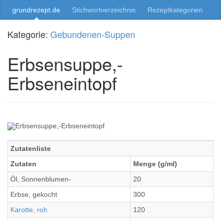
grundrezept.de
Stichwortverzeichnis
Rezeptkategorien
Kategorie:
Gebundenen-Suppen
Erbsensuppe,-
Erbseneintopf
Zutatenliste
Zutaten
Menge (g/ml)
Öl, Sonnenblumen-
20
Erbse, gekocht
300
Karotte, roh
120