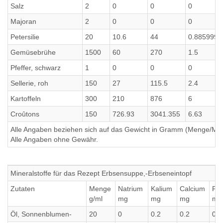
Salz
2
0
0
0
Majoran
2
0
0
0
Petersilie
20
10.6
44
0.8859999
Gemüsebrühe
1500
60
270
1.5
Pfeffer, schwarz
1
0
0
0
Sellerie, roh
150
27
115.5
2.4
Kartoffeln
300
210
876
6
Croûtons
150
726.93
3041.355
6.63
Alle Angaben beziehen sich auf das Gewicht in Gramm (Menge/Millili
Alle Angaben ohne Gewähr.
Mineralstoffe für das Rezept Erbsensuppe,-Erbseneintopf
Zutaten
Menge
Natrium
Kalium
Calcium
Ph
g/ml
mg
mg
mg
mg
Öl, Sonnenblumen-
20
0
0.2
0.2
0