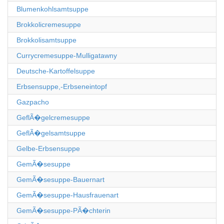
Blumenkohlsamtsuppe
Brokkolicremesuppe
Brokkolisamtsuppe
Currycremesuppe-Mulligatawny
Deutsche-Kartoffelsuppe
Erbsensuppe,-Erbseneintopf
Gazpacho
GeflÃ�gelcremesuppe
GeflÃ�gelsamtsuppe
Gelbe-Erbsensuppe
GemÃ�sesuppe
GemÃ�sesuppe-Bauernart
GemÃ�sesuppe-Hausfrauenart
GemÃ�sesuppe-PÃ�chterin