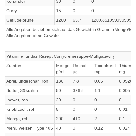
Koriander
30
0
0
Curry
15
0
0
Geflügelbrühe
1200
65.7
1209.8519999999999
Alle Angaben beziehen sich auf das Gewicht in Gramm (Menge/Millili
Alle Angaben ohne Gewähr.
Vitamine für das Rezept Currycremesuppe-Mulligatawny
Zutaten
Menge
Retinol
Tocopherol
Thiamin
g/ml
µg
mg
mg
Apfel, ungeschält, roh
130
7.8
0.65
0.05200
Butter, Süßrahm-
50
326.5
1.1
0.005
Ingwer, roh
20
0
0
0
Knoblauch, roh
5
0
0
0.01
Mango, roh
200
410
2
0.1
Mehl, Weizen, Type 405
40
0
0.12
0.024