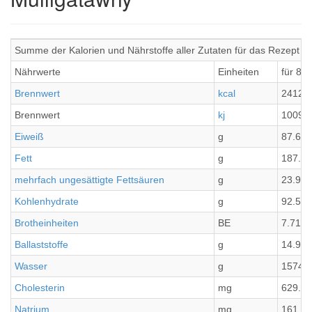
Summe der Kalorien und Nährstoffe aller Zutaten für das Rezept 
Nährwerte
Einheiten
für 8 P
Brennwert
kcal
2412.
Brennwert
kj
10096
Eiweiß
g
87.69
Fett
g
187.09
mehrfach ungesättigte Fettsäuren
g
23.92
Kohlenhydrate
g
92.57
Brotheinheiten
BE
7.71
Ballaststoffe
g
14.92
Wasser
g
1574.
Cholesterin
mg
629.58
Natrium
mg
161.9