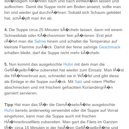
stÃ�ndigem RÃ�hren nach und nach einflieÃ�en lassen und
aufkochen. Damit die Suppe nicht am Boden ansetzt, sollte man
hin und wieder gut durchrÃ�hren. Sobald sich Schaum gebildet
hat, schÃ�pft man ihn ab.
4.
Die Suppe circa 25 Minuten kÃ�cheln lassen, dann mit einem
Schneidstab oder KÃ�chenmixer fein pÃ�rieren. Erst jetzt
rÃ�hrt man die
Sahne
hinein und schaltet die Temperatur auf
kleinste Flamme zurÃ�ck. Damit der feine sahnige
Geschmack
erhalten bleibt, darf die Suppe nicht mehr kÃ�cheln.
5.
Nun kommt das ausgekochte
Huhn
mit dem man die
GeflÃ�gelbrÃ�he zubereitet hat wieder zum Einsatz. Man lÃ�st
die HÃ�hnerbrust aus, schneidet sie in WÃ�fel und gibt diese
als Einlage in die Suppe zurÃ�ck. Mit
Salz
und rotem Pfeffer
abschmecken und mit frischem gehackten KoriandergrÃ�n
garniert servieren.
Tipp
Hat man das fÃ�r die GemÃ�sebrÃ�he ausgekochte
Huhn
bereits anderweitig verwendet oder die Suppe auf Vorrat
eingeforen, kann man die Suppe auch mit frischen
HÃ�hnerbrustfilets zubereiten. Man gart die Filets im Ganzen
fÃ�r circa 15 Minuten in der heiÃ�en GeflÃ�gelbrÃ�he und