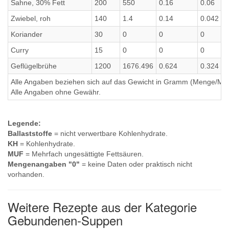
Sahne, 30% Fett
200
550
0.16
0.06
Zwiebel, roh
140
1.4
0.14
0.042
Koriander
30
0
0
0
Curry
15
0
0
0
Geflügelbrühe
1200
1676.496
0.624
0.324
Alle Angaben beziehen sich auf das Gewicht in Gramm (Menge/Millili
Alle Angaben ohne Gewähr.
Legende:
Ballaststoffe
= nicht verwertbare Kohlenhydrate.
KH
= Kohlenhydrate.
MUF
= Mehrfach ungesättigte Fettsäuren.
Mengenangaben "0"
= keine Daten oder praktisch nicht
vorhanden.
Weitere Rezepte aus der Kategorie
Gebundenen-Suppen