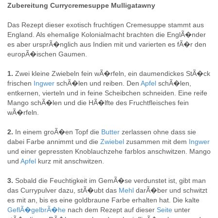
Zubereitung Currycremesuppe Mulligatawny
Das Rezept dieser exotisch fruchtigen Cremesuppe stammt aus
England. Als ehemalige Kolonialmacht brachten die EnglÃ�nder
es aber ursprÃ�nglich aus Indien mit und varierten es fÃ�r den
europÃ�ischen Gaumen.
1.
Zwei kleine Zwiebeln fein wÃ�rfeln, ein daumendickes StÃ�ck
frischen
Ingwer
schÃ�len und reiben. Den
Apfel
schÃ�len,
entkernen, vierteln und in feine Scheibchen schneiden. Eine reife
Mango schÃ�len und die HÃ�lfte des Fruchtfleisches fein
wÃ�rfeln.
2.
In einem groÃ�en Topf die
Butter
zerlassen ohne dass sie
dabei Farbe annimmt und die
Zwiebel
zusammen mit dem
Ingwer
und einer gepressten Knoblauchzehe farblos anschwitzen. Mango
und
Apfel
kurz mit anschwitzen.
3.
Sobald die Feuchtigkeit im GemÃ�se verdunstet ist, gibt man
das Currypulver dazu, stÃ�ubt das
Mehl
darÃ�ber und schwitzt
es mit an, bis es eine goldbraune Farbe erhalten hat. Die kalte
GeflÃ�gelbrÃ�he
nach dem Rezept auf dieser
Seite
unter