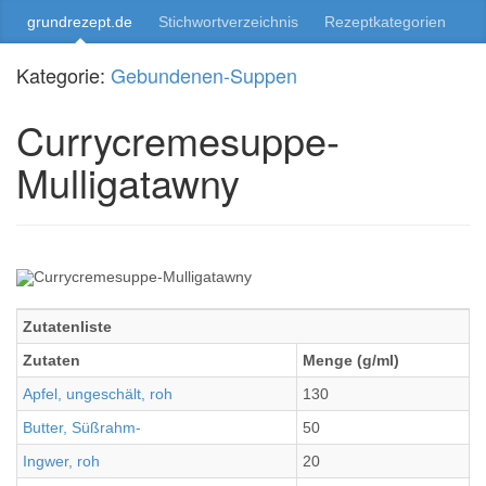
grundrezept.de
Stichwortverzeichnis
Rezeptkategorien
Kategorie:
Gebundenen-Suppen
Currycremesuppe-
Mulligatawny
Zutatenliste
Zutaten
Menge (g/ml)
Apfel, ungeschält, roh
130
Butter, Süßrahm-
50
Ingwer, roh
20