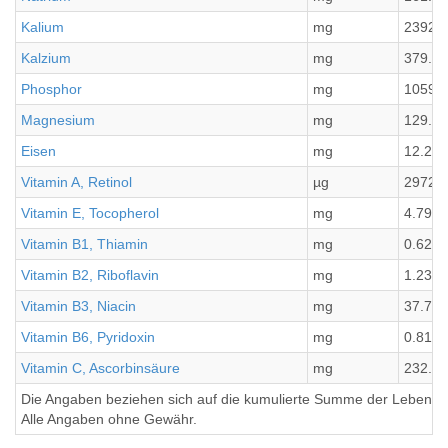
Kalium
mg
2392.
Kalzium
mg
379.8
Phosphor
mg
1059.
Magnesium
mg
129.51
Eisen
mg
12.24
Vitamin A, Retinol
µg
2972.2
Vitamin E, Tocopherol
mg
4.79
Vitamin B1, Thiamin
mg
0.62
Vitamin B2, Riboflavin
mg
1.23
Vitamin B3, Niacin
mg
37.7
Vitamin B6, Pyridoxin
mg
0.81
Vitamin C, Ascorbinsäure
mg
232.83
Die Angaben beziehen sich auf die kumulierte Summe der Lebensmi
Alle Angaben ohne Gewähr.