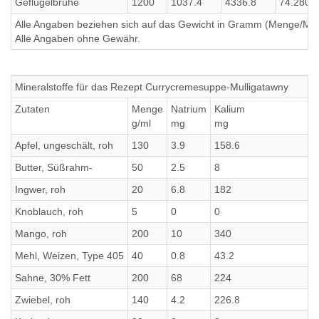
Geflügelbrühe
1200
1037.4
4336.8
74.2800
Alle Angaben beziehen sich auf das Gewicht in Gramm (Menge/Millili
Alle Angaben ohne Gewähr.
Mineralstoffe für das Rezept Currycremesuppe-Mulligatawny
Zutaten
Menge
Natrium
Kalium
g/ml
mg
mg
Apfel, ungeschält, roh
130
3.9
158.6
Butter, Süßrahm-
50
2.5
8
Ingwer, roh
20
6.8
182
Knoblauch, roh
5
0
0
Mango, roh
200
10
340
Mehl, Weizen, Type 405
40
0.8
43.2
Sahne, 30% Fett
200
68
224
Zwiebel, roh
140
4.2
226.8