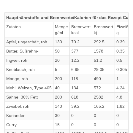
Hauptnährstoffe und Brennwerte/Kalorien für das Rezept Cur
Zutaten
Menge
Brennwert
Brennwert
Eiweiß
g/ml
kcal
kj
g
Apfel, ungeschält, roh
130
70.2
292.5
0.39
Butter, Süßrahm-
50
377
1578
0.35
Ingwer, roh
20
12.2
51.2
0.5
Knoblauch, roh
5
6.95
29.05
0.305
Mango, roh
200
118
490
1
Mehl, Weizen, Type 405
40
134
572
4.24
Sahne, 30% Fett
200
618
2582
4.8
Zwiebel, roh
140
39.2
165.2
1.82
Koriander
30
0
0
0
Curry
15
0
0
0