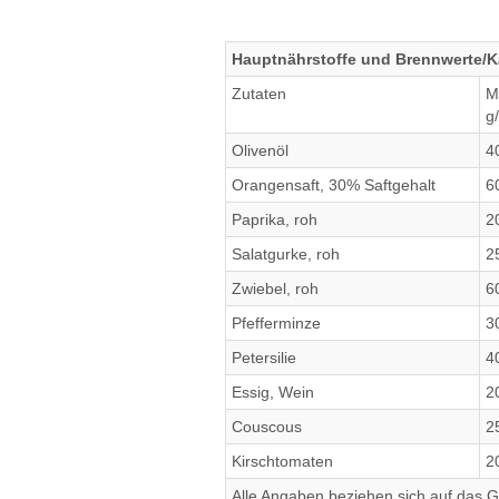
Hauptnährstoffe und Brennwerte/K
Zutaten
M
g
Olivenöl
4
Orangensaft, 30% Saftgehalt
6
Paprika, roh
2
Salatgurke, roh
2
Zwiebel, roh
6
Pfefferminze
3
Petersilie
4
Essig, Wein
2
Couscous
2
Kirschtomaten
2
Alle Angaben beziehen sich auf das Ge