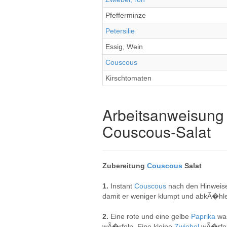
Pfefferminze
Petersilie
Essig, Wein
Couscous
Kirschtomaten
Arbeitsanweisung 
Couscous-Salat
Zubereitung
Couscous
Salat
1.
Instant
Couscous
nach den Hinweise
damit er weniger klumpt und abkÃ�hle
2.
Eine rote und eine gelbe
Paprika
wa
wÃ�rfeln. Eine kleine
Zwiebel
wÃ�rfel