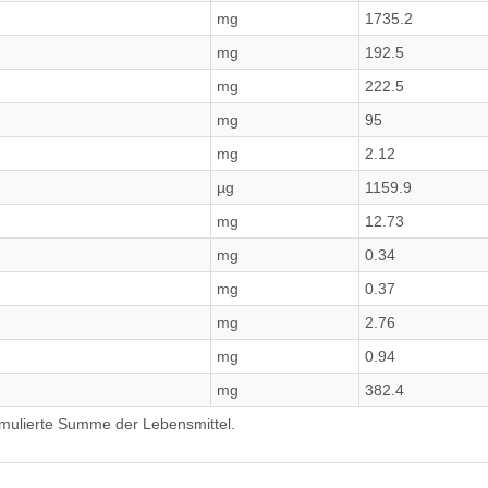
mg
1735.2
mg
192.5
mg
222.5
mg
95
mg
2.12
µg
1159.9
mg
12.73
mg
0.34
mg
0.37
mg
2.76
mg
0.94
mg
382.4
umulierte Summe der Lebensmittel.