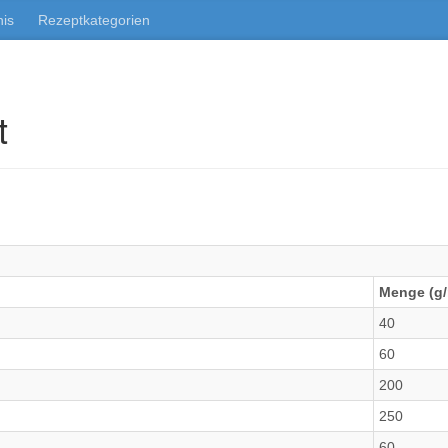
nis
Rezeptkategorien
t
Menge (g/
40
60
200
250
60