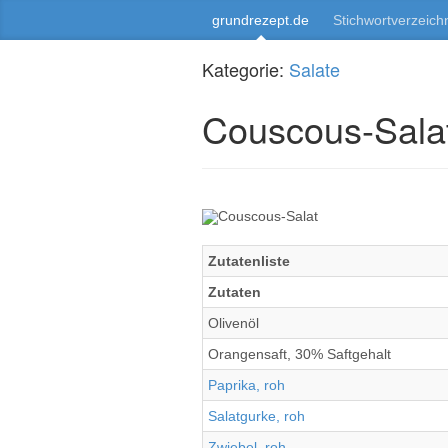
grundrezept.de
Stichwortverzeich
Kategorie:
Salate
Couscous-Sala
Zutatenliste
Zutaten
Olivenöl
Orangensaft, 30% Saftgehalt
Paprika, roh
Salatgurke, roh
Zwiebel, roh