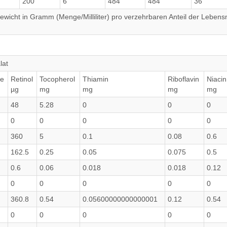
200
6
484
484
36
wicht in Gramm (Menge/Milliliter) pro verzehrbaren Anteil der Lebensm
lat
e
Retinol
Tocopherol
Thiamin
Riboflavin
Niacin
µg
mg
mg
mg
mg
48
5.28
0
0
0
0
0
0
0
0
360
5
0.1
0.08
0.6
162.5
0.25
0.05
0.075
0.5
0.6
0.06
0.018
0.018
0.12
0
0
0
0
0
360.8
0.54
0.05600000000000001
0.12
0.54
0
0
0
0
0