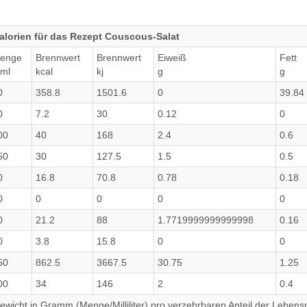
alorien für das Rezept Couscous-Salat
enge
Brennwert
Brennwert
Eiweiß
Fett
/ml
kcal
kj
g
g
0
358.8
1501.6
0
39.84
0
7.2
30
0.12
0
00
40
168
2.4
0.6
50
30
127.5
1.5
0.5
0
16.8
70.8
0.78
0.18
0
0
0
0
0
0
21.2
88
1.7719999999999998
0.16
0
3.8
15.8
0
0
50
862.5
3667.5
30.75
1.25
00
34
146
2
0.4
wicht in Gramm (Menge/Milliliter) pro verzehrbaren Anteil der Lebensm