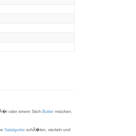
nÃ�l oder einem Stich
Butter
mischen,
lbe
Salatgurke
schÃ�len, vierteln und