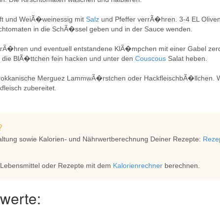
aft und WeiÃ�weinessig mit
Salz
und Pfeffer verrÃ�hren. 3-4 EL Olive
schtomaten in die SchÃ�ssel geben und in der Sauce wenden.
rÃ�hren und eventuell entstandene KlÃ�mpchen mit einer Gabel zer
 die BlÃ�ttchen fein hacken und unter den
Couscous
Salat heben.
rokkanische Merguez LammwÃ�rstchen oder HackfleischbÃ�llchen. 
fleisch zubereitet.
?
altung sowie Kalorien- und Nährwertberechnung Deiner Rezepte:
Rezep
 Lebensmittel oder Rezepte mit dem
Kalorienrechner
berechnen.
werte: