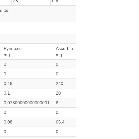
28
0.6
ittel.
Pyridoxin
Ascorbin
mg
mg
0
0
0
0
0.48
240
0.1
20
0.07800000000000001
6
0
0
0.08
66.4
0
0