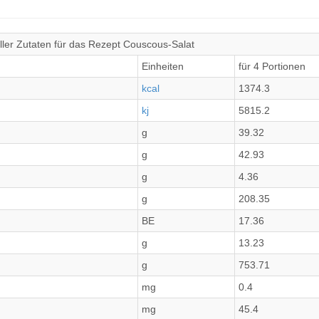
ler Zutaten für das Rezept Couscous-Salat
Einheiten
für 4 Portionen
kcal
1374.3
kj
5815.2
g
39.32
g
42.93
g
4.36
g
208.35
BE
17.36
g
13.23
g
753.71
mg
0.4
mg
45.4