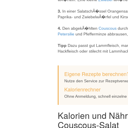
3.
In einer SalatschÃ�ssel Orangens
Paprika- und ZwiebelwÃ�rfel und Kir
4.
Den abgekÃ�hlten
Couscous
durch
Petersilie
und Pfefferminze abbrausen,
Tipp
Dazu passt gut Lammfleisch, ma
Hackfleisch oder stilecht mit Lammhack
Eigene Rezepte berechnen
Nutze den Service zur Rezeptverw
Kalorienrechner
Ohne Anmeldung, schnell einzelne
Kalorien und Nähr
Couscous-Salat