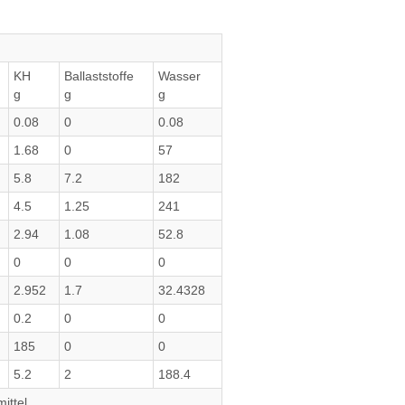
KH
Ballaststoffe
Wasser
g
g
g
0.08
0
0.08
1.68
0
57
5.8
7.2
182
4.5
1.25
241
2.94
1.08
52.8
0
0
0
2.952
1.7
32.4328
0.2
0
0
185
0
0
5.2
2
188.4
ittel.