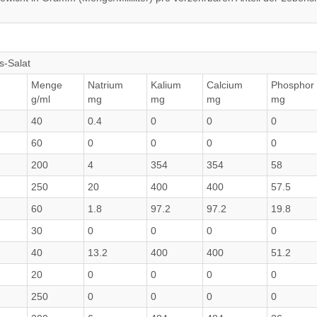
s-Salat
Menge
Natrium
Kalium
Calcium
Phosphor
g/ml
mg
mg
mg
mg
40
0.4
0
0
0
60
0
0
0
0
200
4
354
354
58
250
20
400
400
57.5
60
1.8
97.2
97.2
19.8
30
0
0
0
0
40
13.2
400
400
51.2
20
0
0
0
0
250
0
0
0
0