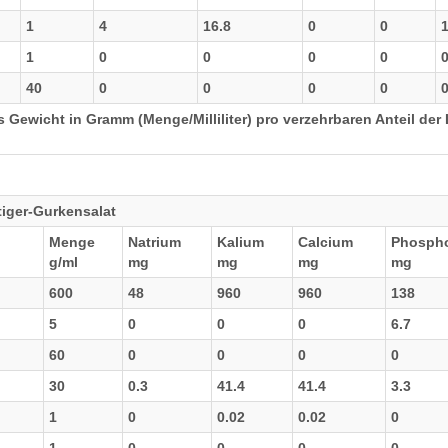
1
4
16.8
0
0
1
0
0
0
0
40
0
0
0
0
 Gewicht in Gramm (Menge/Milliliter) pro verzehrbaren Anteil der 
tiger-Gurkensalat
Menge
Natrium
Kalium
Calcium
Phosph
g/ml
mg
mg
mg
mg
600
48
960
960
138
5
0
0
0
6.7
60
0
0
0
0
30
0.3
41.4
41.4
3.3
1
0
0.02
0.02
0