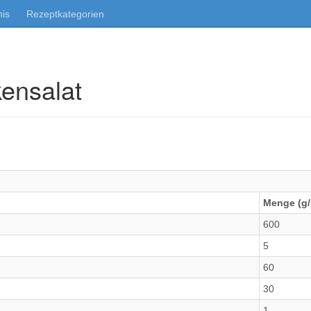
nis
Rezeptkategorien
kensalat
Menge (g/
600
5
60
30
1