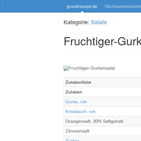
grundrezept.de
Stichwortverzeich
Kategorie:
Salate
Fruchtiger-Gur
Zutatenliste
Zutaten
Gurke, roh
Knoblauch, roh
Orangensaft, 30% Saftgehalt
Zitronensaft
Zucker