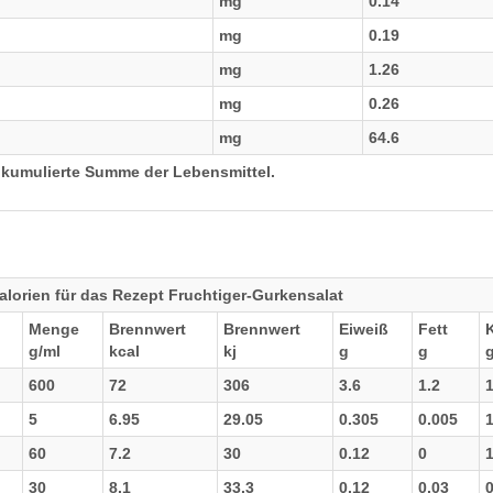
mg
0.14
mg
0.19
mg
1.26
mg
0.26
mg
64.6
 kumulierte Summe der Lebensmittel.
lorien für das Rezept Fruchtiger-Gurkensalat
Menge
Brennwert
Brennwert
Eiweiß
Fett
g/ml
kcal
kj
g
g
600
72
306
3.6
1.2
1
5
6.95
29.05
0.305
0.005
1
60
7.2
30
0.12
0
1
30
8.1
33.3
0.12
0.03
0