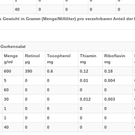
1
0
0
0
0
40
0
0
0
0
 Gewicht in Gramm (Menge/Milliliter) pro verzehrbaren Anteil der 
r-Gurkensalat
Menge
Retinol
Tocopherol
Thiamin
Riboflavin
g/ml
µg
mg
mg
mg
600
390
0.6
0.12
0.18
5
0
0
0.01
0.004
60
0
0
0
0
30
0
0
0.012
0.003
1
0
0
0
0
1
0
0
0
0
40
0
0
0
0