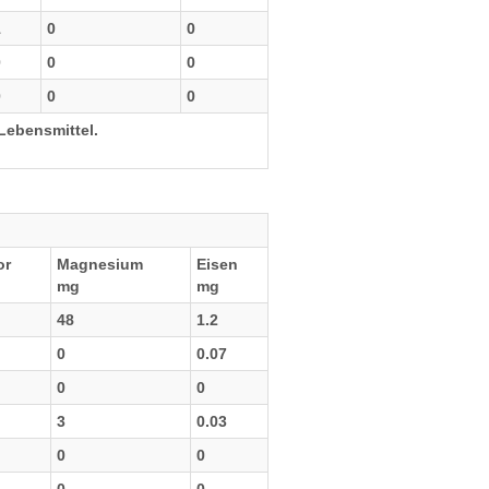
1
0
0
0
0
0
0
0
0
Lebensmittel.
or
Magnesium
Eisen
mg
mg
48
1.2
0
0.07
0
0
3
0.03
0
0