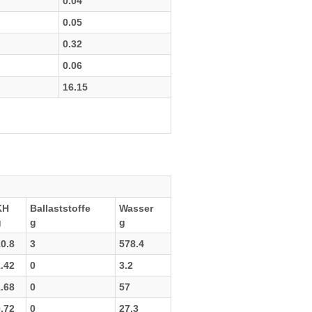
0.04
0.05
0.32
0.06
16.15
KH
Ballaststoffe
Wasser
g
g
g
0.8
3
578.4
.42
0
3.2
.68
0
57
.72
0
27.3