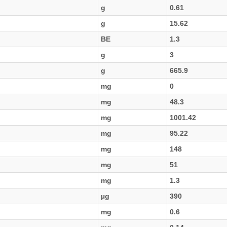
g
0.61
g
15.62
BE
1.3
g
3
g
665.9
mg
0
mg
48.3
mg
1001.42
mg
95.22
mg
148
mg
51
mg
1.3
µg
390
mg
0.6