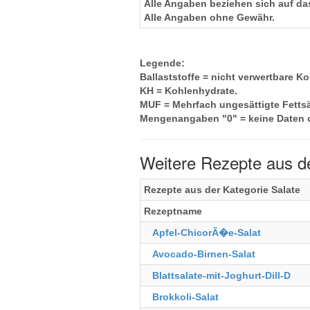
Alle Angaben beziehen sich auf das
Alle Angaben ohne Gewähr.
Legende:
Ballaststoffe
= nicht verwertbare Ko
KH
= Kohlenhydrate.
MUF
= Mehrfach ungesättigte Fetts
Mengenangaben "0"
= keine Daten 
Weitere Rezepte aus de
Rezepte aus der Kategorie Salate
Rezeptname
Apfel-ChicorÃ�e-Salat
Avocado-Birnen-Salat
Blattsalate-mit-Joghurt-Dill-D
Brokkoli-Salat