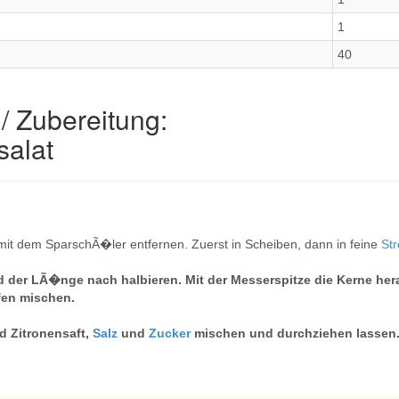
1
40
/ Zubereitung:
salat
mit dem SparschÃ�ler entfernen. Zuerst in Scheiben, dann in feine
Str
nd der LÃ�nge nach halbieren. Mit der Messerspitze die Kerne her
fen mischen.
d Zitronensaft,
Salz
und
Zucker
mischen und durchziehen lassen