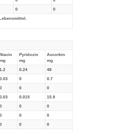
0
0
0
0
Lebensmittel.
Niacin
Pyridoxin
Ascorbin
mg
mg
mg
1.2
0.24
48
0.03
0
0.7
0
0
0
0.03
0.015
15.9
0
0
0
0
0
0
0
0
0