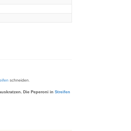
eifen
schneiden.
auskratzen. Die Peperoni in
Streifen
.