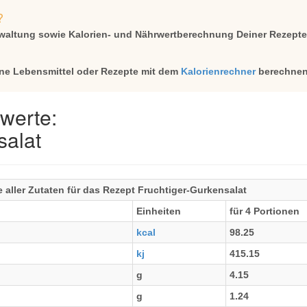
?
rwaltung sowie Kalorien- und Nährwertberechnung Deiner Rezept
ne Lebensmittel oder Rezepte mit dem
Kalorienrechner
berechnen
werte:
salat
aller Zutaten für das Rezept Fruchtiger-Gurkensalat
Einheiten
für 4 Portionen
kcal
98.25
kj
415.15
g
4.15
g
1.24