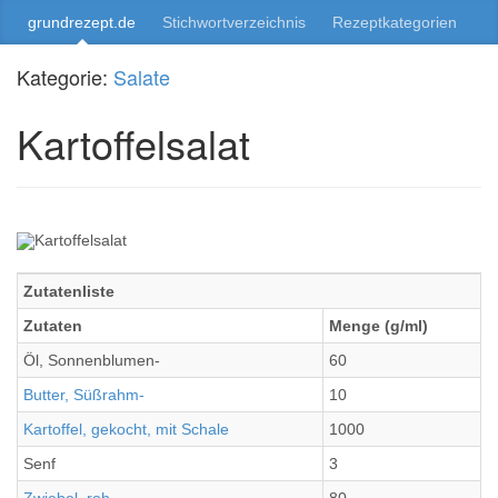
grundrezept.de
Stichwortverzeichnis
Rezeptkategorien
Kategorie:
Salate
Kartoffelsalat
Zutatenliste
Zutaten
Menge (g/ml)
Öl, Sonnenblumen-
60
Butter, Süßrahm-
10
Kartoffel, gekocht, mit Schale
1000
Senf
3