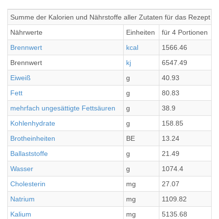
Summe der Kalorien und Nährstoffe aller Zutaten für das Rezept Kar
Nährwerte
Einheiten
für 4 Portionen
Brennwert
kcal
1566.46
Brennwert
kj
6547.49
Eiweiß
g
40.93
Fett
g
80.83
mehrfach ungesättigte Fettsäuren
g
38.9
Kohlenhydrate
g
158.85
Brotheinheiten
BE
13.24
Ballaststoffe
g
21.49
Wasser
g
1074.4
Cholesterin
mg
27.07
Natrium
mg
1109.82
Kalium
mg
5135.68