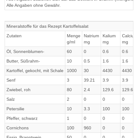
Alle Angaben ohne Gewähr.
Mineralstoffe für das Rezept Kartoffelsalat
Zutaten
Menge
Natrium
Kalium
Calcium
g/ml
mg
mg
mg
Öl, Sonnenblumen-
60
0
0.6
0.6
Butter, Süßrahm-
10
0.5
1.6
1.6
Kartoffel, gekocht, mit Schale
1000
30
4430
4430
Senf
3
39.21
3.9
3.9
Zwiebel, roh
80
2.4
129.6
129.6
Salz
2
0
0
0
Petersilie
10
3.3
100
100
Pfeffer, schwarz
1
0
0
0
Cornichons
100
960
0
0
Essig, Branntwein
50
0
0
0