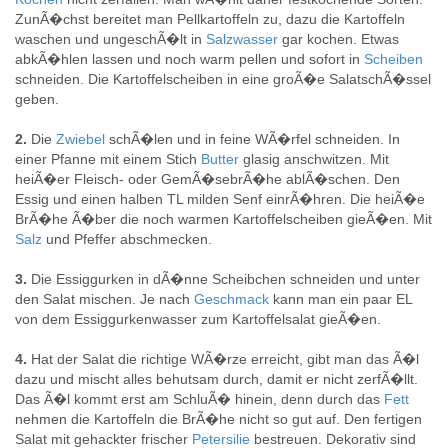
ZunÃ�chst bereitet man Pellkartoffeln zu, dazu die Kartoffeln
waschen und ungeschÃ�lt in
Salzwasser
gar kochen. Etwas
abkÃ�hlen lassen und noch warm pellen und sofort in
Scheiben
schneiden. Die Kartoffelscheiben in eine groÃ�e SalatschÃ�ssel
geben.
2.
Die
Zwiebel
schÃ�len und in feine WÃ�rfel schneiden. In
einer Pfanne mit einem Stich
Butter
glasig anschwitzen. Mit
heiÃ�er Fleisch- oder GemÃ�sebrÃ�he ablÃ�schen. Den
Essig und einen halben TL milden Senf einrÃ�hren. Die heiÃ�e
BrÃ�he Ã�ber die noch warmen Kartoffelscheiben gieÃ�en. Mit
Salz
und Pfeffer abschmecken.
3.
Die Essiggurken in dÃ�nne Scheibchen schneiden und unter
den Salat mischen. Je nach
Geschmack
kann man ein paar EL
von dem Essiggurkenwasser zum Kartoffelsalat gieÃ�en.
4.
Hat der Salat die richtige WÃ�rze erreicht, gibt man das Ã�l
dazu und mischt alles behutsam durch, damit er nicht zerfÃ�llt.
Das Ã�l kommt erst am SchluÃ� hinein, denn durch das
Fett
nehmen die Kartoffeln die BrÃ�he nicht so gut auf. Den fertigen
Salat mit gehackter frischer
Petersilie
bestreuen. Dekorativ sind