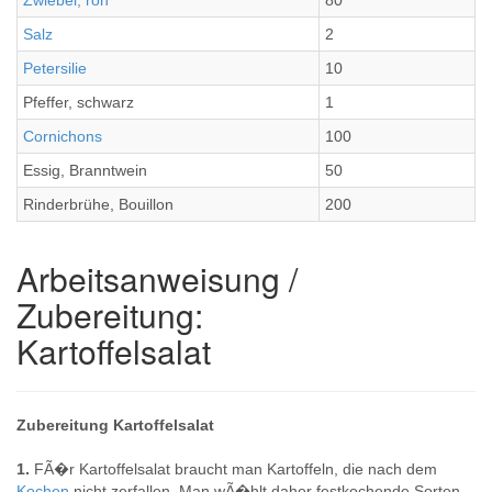
Zwiebel, roh
80
Salz
2
Petersilie
10
Pfeffer, schwarz
1
Cornichons
100
Essig, Branntwein
50
Rinderbrühe, Bouillon
200
Arbeitsanweisung /
Zubereitung:
Kartoffelsalat
Zubereitung Kartoffelsalat
1.
FÃ�r Kartoffelsalat braucht man Kartoffeln, die nach dem
Kochen
nicht zerfallen. Man wÃ�hlt daher festkochende Sorten.