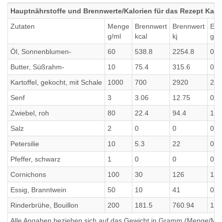
Hauptnährstoffe und Brennwerte/Kalorien für das Rezept Karto
Zutaten
Menge
Brennwert
Brennwert
Eiw
g/ml
kcal
kj
g
Öl, Sonnenblumen-
60
538.8
2254.8
0
Butter, Süßrahm-
10
75.4
315.6
0.0
Kartoffel, gekocht, mit Schale
1000
700
2920
20
Senf
3
3.06
12.75
0.1
Zwiebel, roh
80
22.4
94.4
1.0
Salz
2
0
0
0
Petersilie
10
5.3
22
0.4
Pfeffer, schwarz
1
0
0
0
Cornichons
100
30
126
1
Essig, Branntwein
50
10
41
0
Rinderbrühe, Bouillon
200
181.5
760.94
18.
Alle Angaben beziehen sich auf das Gewicht in Gramm (Menge/Millili