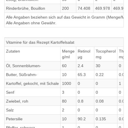
Rinderbrühe, Bouillon
200
74.408
469.978
469.978
Alle Angaben beziehen sich auf das Gewicht in Gramm (Menge/Millili
Alle Angaben ohne Gewähr.
Vitamine für das Rezept Kartoffelsalat
Zutaten
Menge
Retinol
Tocopherol
Thia
g/ml
µg
mg
mg
Öl, Sonnenblumen-
60
2.4
30
0
Butter, Süßrahm-
10
65.3
0.22
0.00
Kartoffel, gekocht, mit Schale
1000
0
0
1
Senf
3
0
0
0
Zwiebel, roh
80
0.8
0.08
0.02
Salz
2
0
0
0
Petersilie
10
90.2
0.135
0.01
Pfeffer, schwarz
1
0
0
0