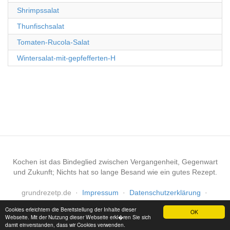
Shrimpssalat
Thunfischsalat
Tomaten-Rucola-Salat
Wintersalat-mit-gepfefferten-H
Kochen ist das Bindeglied zwischen Vergangenheit, Gegenwart
und Zukunft; Nichts hat so lange Besand wie ein gutes Rezept.
grundrezetp.de
·
Impressum
·
Datenschutzerklärung
·
Haftungsausschluss
Cookies erleichtern die Bereitstellung der Inhalte dieser
OK
Webseite. Mit der Nutzung dieser Webseite erkl�ren Sie sich
damit einverstanden, dass wir Cookies verwenden.