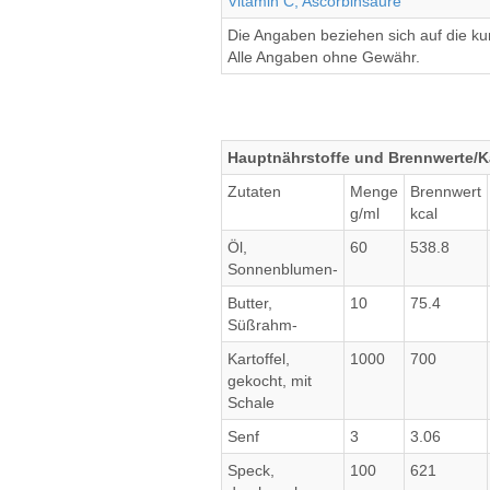
Vitamin C, Ascorbinsäure
Die Angaben beziehen sich auf die k
Alle Angaben ohne Gewähr.
Hauptnährstoffe und Brennwerte/Ka
Zutaten
Menge
Brennwert
g/ml
kcal
Öl,
60
538.8
Sonnenblumen-
Butter,
10
75.4
Süßrahm-
Kartoffel,
1000
700
gekocht, mit
Schale
Senf
3
3.06
Speck,
100
621