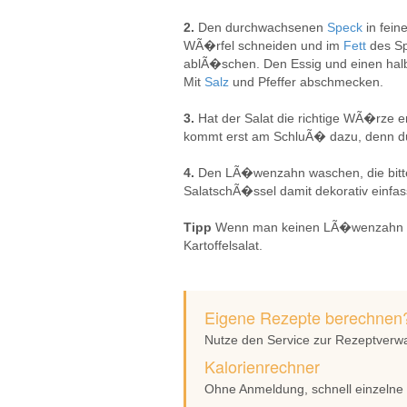
2.
Den durchwachsenen
Speck
in fei
WÃ�rfel schneiden und im
Fett
des S
ablÃ�schen. Den Essig und einen hal
Mit
Salz
und Pfeffer abschmecken.
3.
Hat der Salat die richtige WÃ�rze e
kommt erst am SchluÃ� dazu, denn d
4.
Den LÃ�wenzahn waschen, die bitte
SalatschÃ�ssel damit dekorativ einfas
Tipp
Wenn man keinen LÃ�wenzahn bek
Kartoffelsalat.
Eigene Rezepte berechnen
Nutze den Service zur Rezeptverw
Kalorienrechner
Ohne Anmeldung, schnell einzelne