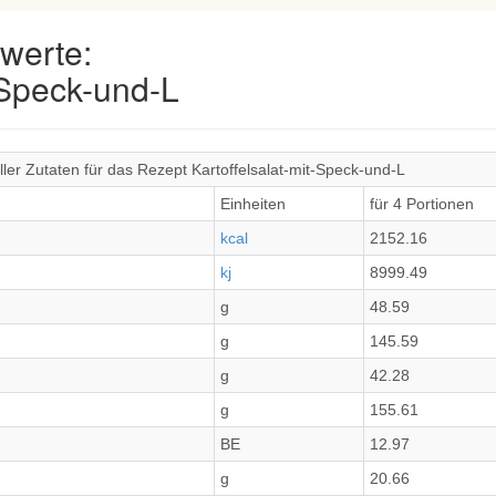
werte:
-Speck-und-L
ler Zutaten für das Rezept Kartoffelsalat-mit-Speck-und-L
Einheiten
für 4 Portionen
kcal
2152.16
kj
8999.49
g
48.59
g
145.59
g
42.28
g
155.61
BE
12.97
g
20.66