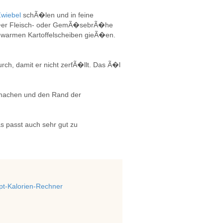
Zwiebel
schÃ�len und in feine
Ã�er Fleisch- oder GemÃ�sebrÃ�he
 warmen Kartoffelscheiben gieÃ�en.
rch, damit er nicht zerfÃ�llt. Das Ã�l
nmachen und den Rand der
 passt auch sehr gut zu
t-Kalorien-Rechner