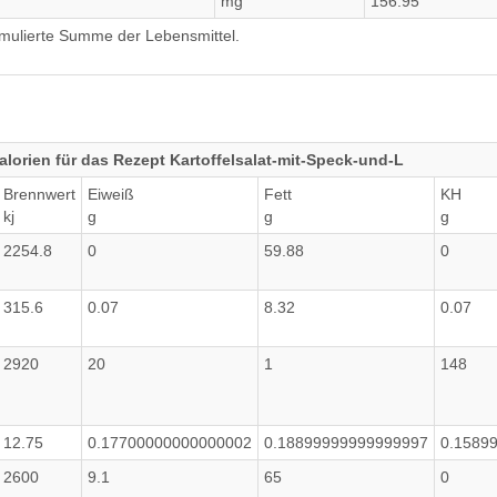
mg
156.95
umulierte Summe der Lebensmittel.
lorien für das Rezept Kartoffelsalat-mit-Speck-und-L
Brennwert
Eiweiß
Fett
KH
kj
g
g
g
2254.8
0
59.88
0
315.6
0.07
8.32
0.07
2920
20
1
148
12.75
0.17700000000000002
0.18899999999999997
0.1589
2600
9.1
65
0