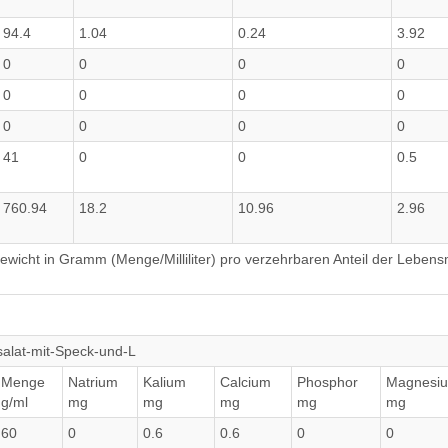
94.4
1.04
0.24
3.92
0
0
0
0
0
0
0
0
0
0
0
0
41
0
0
0.5
760.94
18.2
10.96
2.96
wicht in Gramm (Menge/Milliliter) pro verzehrbaren Anteil der Lebensm
lsalat-mit-Speck-und-L
Menge
Natrium
Kalium
Calcium
Phosphor
Magnesi
g/ml
mg
mg
mg
mg
mg
60
0
0.6
0.6
0
0