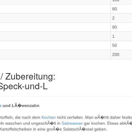
80
2
80
1
50
200
/ Zubereitung:
-Speck-und-L
k
und LÃ�wenzahn
rtoffeln, die nach dem
Kochen
nicht zerfallen. Man wÃ�hlt daher fest
ffeln waschen und ungeschÃ�lt in
Salzwasser
gar kochen. Etwas abkÃ�
 Kartoffelscheiben in eine groÃ�e SalatschÃ�ssel geben.