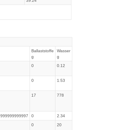
39.24
Ballaststoffe
Wasser
g
g
0
0.12
0
1.53
17
778
9999999999997
0
2.34
0
20