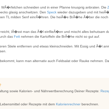
ne WÃ�rfelchen schneiden und in einer Pfanne knusprig anbraten. Die
pecks glasig anschwitzen. Den
Speck
wieder dazugeben und mit hei
ben TL milden Senf einrÃ�hren. Die heiÃ�e BrÃ�he Ã�ber die noch
rreicht, lÃ�sst man das Ã�l einflieÃ�en und mischt alles behutsam du
urch das
Fett
nehmen die Kartoffeln die BrÃ�he nicht so gut auf.
ren Stiele entfernen und etwas kleinschneiden. Mit Essig und Ã�l a
sen.
ommt, kann man alternativ auch Feldsalat oder Rauke nehmen. Das
?
altung sowie Kalorien- und Nährwertberechnung Deiner Rezepte:
Rezep
 Lebensmittel oder Rezepte mit dem
Kalorienrechner
berechnen.