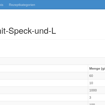
nis
Rezeptkategorien
mit-Speck-und-L
Menge (g/
60
10
1000
3
100