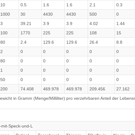
10
0.5
1.6
1.6
2.1
0.3
1000
30
4430
4430
500
0
3
39.21
3.9
3.9
4.02
1.44
100
1770
225
225
108
15
80
2.4
129.6
129.6
26.4
8.8
2
0
0
0
0
0
80
0
0
0
0
0
1
0
0
0
0
0
50
0
0
0
0
0
200
74.408
469.978
469.978
209.456
27.162
wicht in Gramm (Menge/Milliliter) pro verzehrbaren Anteil der Lebensm
t-mit-Speck-und-L