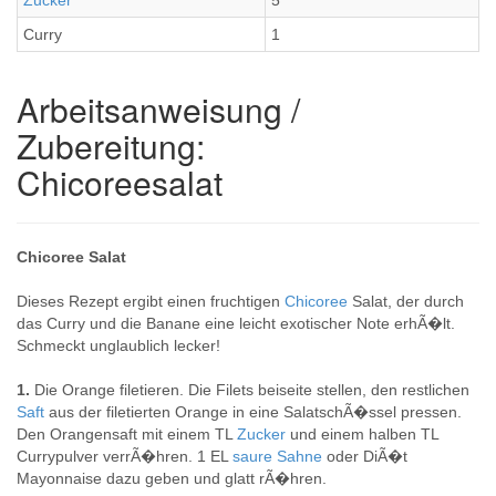
Zucker
5
Curry
1
Arbeitsanweisung /
Zubereitung:
Chicoreesalat
Chicoree Salat
Dieses Rezept ergibt einen fruchtigen
Chicoree
Salat, der durch
das Curry und die Banane eine leicht exotischer Note erhÃ�lt.
Schmeckt unglaublich lecker!
1.
Die Orange filetieren. Die Filets beiseite stellen, den restlichen
Saft
aus der filetierten Orange in eine SalatschÃ�ssel pressen.
Den Orangensaft mit einem TL
Zucker
und einem halben TL
Currypulver verrÃ�hren. 1 EL
saure
Sahne
oder DiÃ�t
Mayonnaise dazu geben und glatt rÃ�hren.