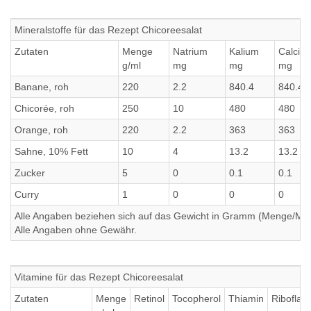
Mineralstoffe für das Rezept Chicoreesalat
Zutaten
Menge
Natrium
Kalium
Calciu
g/ml
mg
mg
mg
Banane, roh
220
2.2
840.4
840.4
Chicorée, roh
250
10
480
480
Orange, roh
220
2.2
363
363
Sahne, 10% Fett
10
4
13.2
13.2
Zucker
5
0
0.1
0.1
Curry
1
0
0
0
Alle Angaben beziehen sich auf das Gewicht in Gramm (Menge/Millili
Alle Angaben ohne Gewähr.
Vitamine für das Rezept Chicoreesalat
Zutaten
Menge
Retinol
Tocopherol
Thiamin
Riboflavi