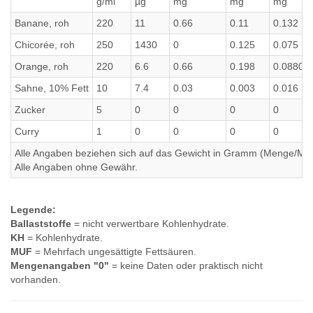
g/ml
µg
mg
mg
mg
Banane, roh
220
11
0.66
0.11
0.132
Chicorée, roh
250
1430
0
0.125
0.075
Orange, roh
220
6.6
0.66
0.198
0.08800
Sahne, 10% Fett
10
7.4
0.03
0.003
0.016
Zucker
5
0
0
0
0
Curry
1
0
0
0
0
Alle Angaben beziehen sich auf das Gewicht in Gramm (Menge/Millili
Alle Angaben ohne Gewähr.
Legende:
Ballaststoffe
= nicht verwertbare Kohlenhydrate.
KH
= Kohlenhydrate.
MUF
= Mehrfach ungesättigte Fettsäuren.
Mengenangaben "0"
= keine Daten oder praktisch nicht
vorhanden.