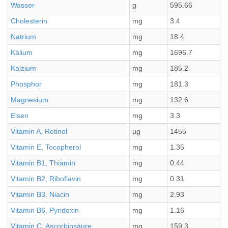
Wasser
g
595.66
Cholesterin
mg
3.4
Natrium
mg
18.4
Kalium
mg
1696.7
Kalzium
mg
185.2
Phosphor
mg
181.3
Magnesium
mg
132.6
Eisen
mg
3.3
Vitamin A, Retinol
µg
1455
Vitamin E, Tocopherol
mg
1.35
Vitamin B1, Thiamin
mg
0.44
Vitamin B2, Riboflavin
mg
0.31
Vitamin B3, Niacin
mg
2.93
Vitamin B6, Pyridoxin
mg
1.16
Vitamin C, Ascorbinsäure
mg
159.3