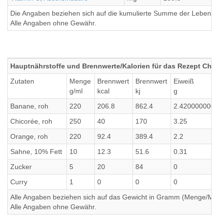
Die Angaben beziehen sich auf die kumulierte Summe der Lebensmi
Alle Angaben ohne Gewähr.
Hauptnährstoffe und Brennwerte/Kalorien für das Rezept Chic
Zutaten
Menge
Brennwert
Brennwert
Eiweiß
g/ml
kcal
kj
g
Banane, roh
220
206.8
862.4
2.420000000
Chicorée, roh
250
40
170
3.25
Orange, roh
220
92.4
389.4
2.2
Sahne, 10% Fett
10
12.3
51.6
0.31
Zucker
5
20
84
0
Curry
1
0
0
0
Alle Angaben beziehen sich auf das Gewicht in Gramm (Menge/Millili
Alle Angaben ohne Gewähr.