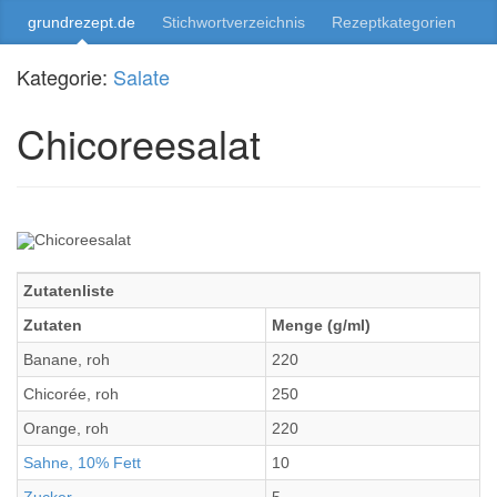
grundrezept.de
Stichwortverzeichnis
Rezeptkategorien
Kategorie:
Salate
Chicoreesalat
Zutatenliste
Zutaten
Menge (g/ml)
Banane, roh
220
Chicorée, roh
250
Orange, roh
220
Sahne, 10% Fett
10