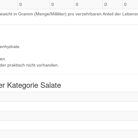
0
0
0
0
0
0
wicht in Gramm (Menge/Milliliter) pro verzehrbaren Anteil der Lebensm
lenhydrate.
en.
der praktisch nicht vorhanden.
r Kategorie Salate