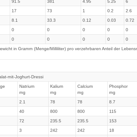
91.5
381
4.95
5.25
6
17
73
1
0.2
2.6
8.1
33.3
0.12
0.03
0.72
0
0
0
0
0
0
0
0
0
0
wicht in Gramm (Menge/Milliliter) pro verzehrbaren Anteil der Lebensm
lat-mit-Joghurt-Dressi
ge
Natrium
Kalium
Calcium
Phosphor
mg
mg
mg
mg
2.1
78
78
8.7
40
800
800
115
72
235.5
235.5
153
3
242
242
18