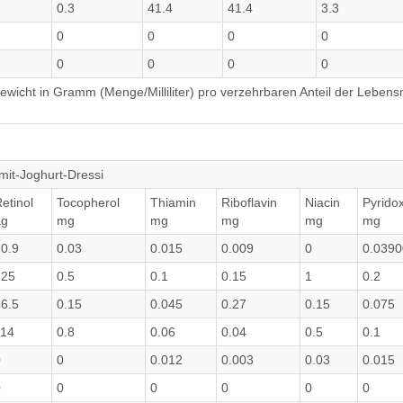
0.3
41.4
41.4
3.3
0
0
0
0
0
0
0
0
wicht in Gramm (Menge/Milliliter) pro verzehrbaren Anteil der Lebensm
mit-Joghurt-Dressi
etinol
Tocopherol
Thiamin
Riboflavin
Niacin
Pyrido
µg
mg
mg
mg
mg
mg
0.9
0.03
0.015
0.009
0
0.039
325
0.5
0.1
0.15
1
0.2
6.5
0.15
0.045
0.27
0.15
0.075
114
0.8
0.06
0.04
0.5
0.1
0
0
0.012
0.003
0.03
0.015
0
0
0
0
0
0