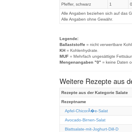
Pfeffer, schwarz
1
Alle Angaben beziehen sich auf das Ge
Alle Angaben ohne Gewähr.
Legende:
Ballaststoffe
= nicht verwertbare Koh
KH
= Kohlenhydrate.
MUF
= Mehrfach ungesättigte Fettsäur
Mengenangaben "0"
= keine Daten o
Weitere Rezepte aus de
Rezepte aus der Kategorie Salate
Rezeptname
Apfel-ChicorÃ�e-Salat
Avocado-Birnen-Salat
Blattsalate-mit-Joghurt-Dill-D