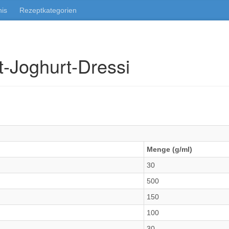
nis
Rezeptkategorien
t-Joghurt-Dressi
Menge (g/ml)
30
500
150
100
30