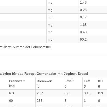
mg
1.48
mg
0.23
mg
0.47
mg
1.68
mg
0.43
mg
90.2
umulierte Summe der Lebensmittel.
lorien für das Rezept Gurkensalat-mit-Joghurt-Dressi
Brennwert
Brennwert
Eiweiß
Fett
KH
kcal
kj
g
g
g
6.9
29.4
0.6
0.15
0.9
60
255
3
1
9