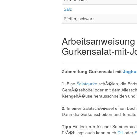
Salz
Pfeffer, schwarz
Arbeitsanweisung 
Gurkensalat-mit-J
Zubereitung Gurkensalat mit
Joghu
1.
Eine
Salatgurke
schÃ�len, die En
GemÃ�sehobel oder mit dem Allesschn
KerngehÃ�use herausschneiden und da
2.
In einer SalatschÃ�ssel einen Bec
Dann die Gurkenscheiben und Tomaten
Tipp
Ein leckerer frischer Sommersalat
FrÃ�hlingslauch kann auch
Dill
oder
S