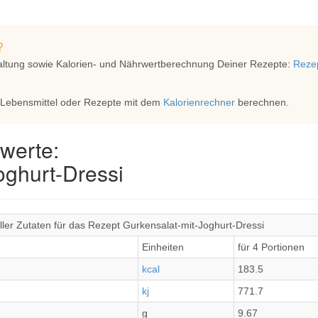
?
altung sowie Kalorien- und Nährwertberechnung Deiner Rezepte:
Rezep
 Lebensmittel oder Rezepte mit dem
Kalorienrechner
berechnen.
werte:
oghurt-Dressi
ler Zutaten für das Rezept Gurkensalat-mit-Joghurt-Dressi
Einheiten
für 4 Portionen
kcal
183.5
kj
771.7
g
9.67