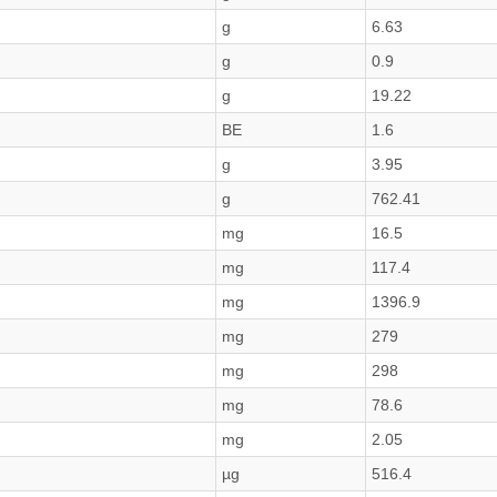
g
6.63
g
0.9
g
19.22
BE
1.6
g
3.95
g
762.41
mg
16.5
mg
117.4
mg
1396.9
mg
279
mg
298
mg
78.6
mg
2.05
µg
516.4