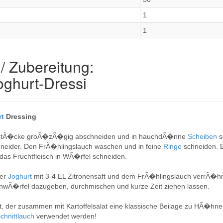
1
1
/ Zubereitung:
oghurt-Dressi
rt
Dressing
dstÃ�cke groÃ�zÃ�gig abschneiden und in hauchdÃ�nne
Scheiben
s
eider. Den FrÃ�hlingslauch waschen und in feine
Ringe
schneiden. 
s Fruchtfleisch in WÃ�rfel schneiden.
her
Joghurt
mit 3-4 EL Zitronensaft und dem FrÃ�hlingslauch verrÃ�h
wÃ�rfel dazugeben, durchmischen und kurze Zeit ziehen lassen.
, der zusammen mit Kartoffelsalat eine klassische Beilage zu HÃ�hners
chnittlauch
verwendet werden!