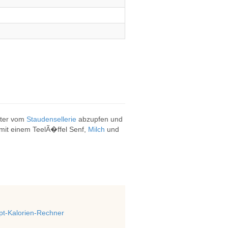
tter vom
Staudensellerie
abzupfen und
mit einem TeelÃ�ffel Senf,
Milch
und
t-Kalorien-Rechner