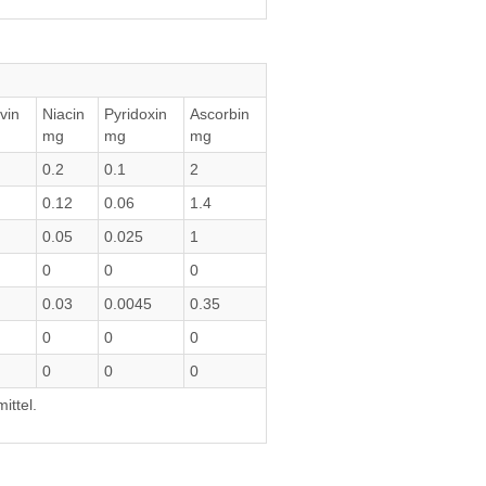
vin
Niacin
Pyridoxin
Ascorbin
mg
mg
mg
0.2
0.1
2
0.12
0.06
1.4
0.05
0.025
1
0
0
0
0.03
0.0045
0.35
0
0
0
0
0
0
ittel.