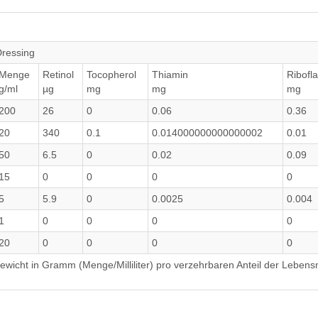
Dressing
Menge
Retinol
Tocopherol
Thiamin
Ribofla
g/ml
µg
mg
mg
mg
200
26
0
0.06
0.36
20
340
0.1
0.014000000000000002
0.01
50
6.5
0
0.02
0.09
15
0
0
0
0
5
5.9
0
0.0025
0.004
1
0
0
0
0
20
0
0
0
0
wicht in Gramm (Menge/Milliliter) pro verzehrbaren Anteil der Lebensm