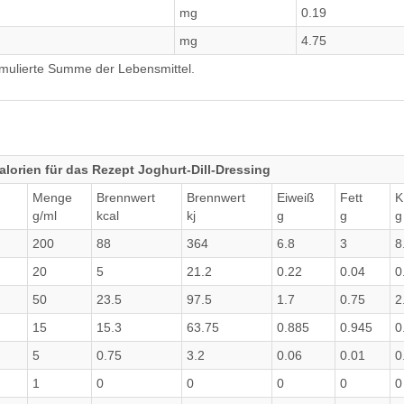
mg
0.19
mg
4.75
umulierte Summe der Lebensmittel.
lorien für das Rezept Joghurt-Dill-Dressing
Menge
Brennwert
Brennwert
Eiweiß
Fett
K
g/ml
kcal
kj
g
g
g
200
88
364
6.8
3
8
20
5
21.2
0.22
0.04
0
50
23.5
97.5
1.7
0.75
2
15
15.3
63.75
0.885
0.945
0
5
0.75
3.2
0.06
0.01
0
1
0
0
0
0
0