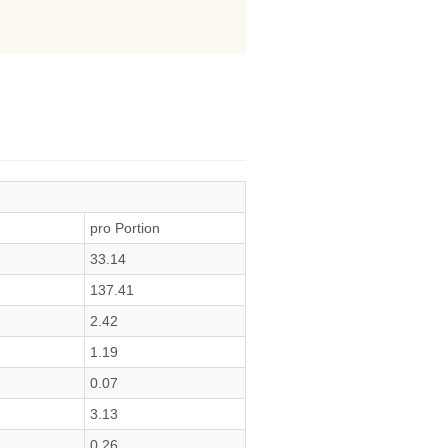
pro Portion
33.14
137.41
2.42
1.19
0.07
3.13
0.26