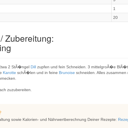
1
20
/ Zubereitung:
ing
twa 2 StÃ�ngel
Dill
zupfen und fein Schneiden. 3 mittelgroÃ�e BlÃ�
ne
Karotte
schÃ�len und in feine
Brunoise
schneiden. Alles zusammen 
hmecken.
fach zuzubereiten.
?
altung sowie Kalorien- und Nährwertberechnung Deiner Rezepte:
Rezep