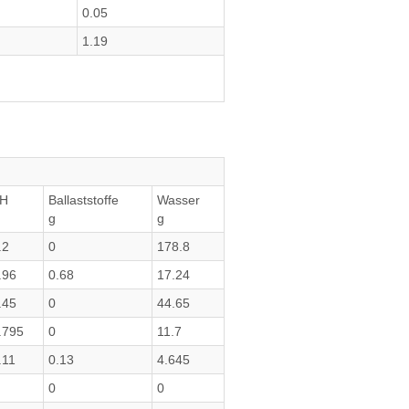
0.05
1.19
H
Ballaststoffe
Wasser
g
g
.2
0
178.8
.96
0.68
17.24
.45
0
44.65
.795
0
11.7
.11
0.13
4.645
0
0