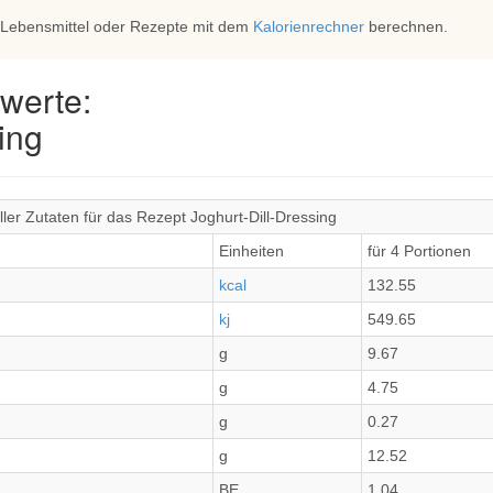
 Lebensmittel oder Rezepte mit dem
Kalorienrechner
berechnen.
werte:
ing
ler Zutaten für das Rezept Joghurt-Dill-Dressing
Einheiten
für 4 Portionen
kcal
132.55
kj
549.65
g
9.67
g
4.75
g
0.27
g
12.52
BE
1.04