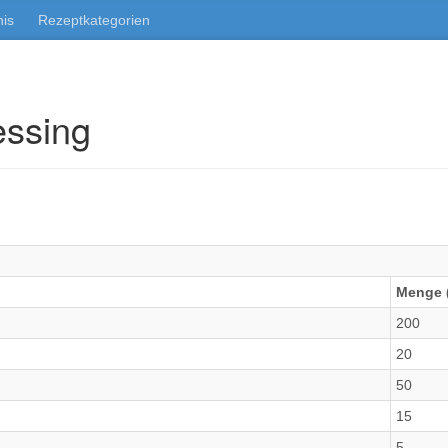
nis
Rezeptkategorien
essing
Menge (
200
20
50
15
5