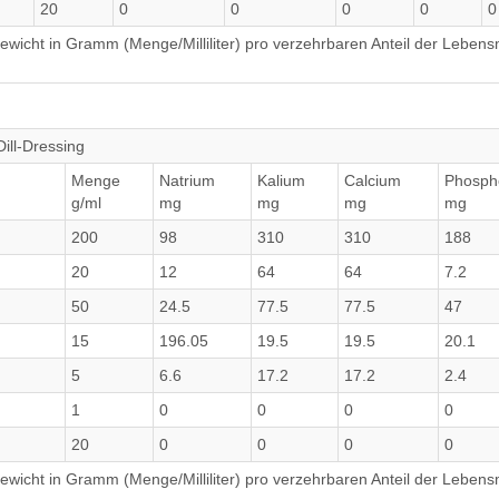
20
0
0
0
0
0
wicht in Gramm (Menge/Milliliter) pro verzehrbaren Anteil der Lebensm
Dill-Dressing
Menge
Natrium
Kalium
Calcium
Phosph
g/ml
mg
mg
mg
mg
200
98
310
310
188
20
12
64
64
7.2
50
24.5
77.5
77.5
47
15
196.05
19.5
19.5
20.1
5
6.6
17.2
17.2
2.4
1
0
0
0
0
20
0
0
0
0
wicht in Gramm (Menge/Milliliter) pro verzehrbaren Anteil der Lebensm