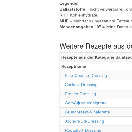
Legende:
Ballaststoffe
= nicht verwertbare Koh
KH
= Kohlenhydrate.
MUF
= Mehrfach ungesättigte Fettsäur
Mengenangaben "0"
= keine Daten o
Weitere Rezepte aus d
Rezepte aus der Kategorie Salatsa
Rezeptname
Blue-Cheese-Dressing
Cocktail-Dressing
French-Dressing
GemÃ�se-Vinaigrette
Grundrezept-Vinaigrette
Joghurt-Dill-Dressing
Roquefort-Dressing