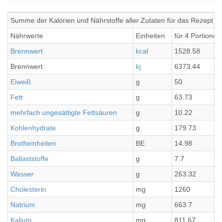
Summe der Kalorien und Nährstoffe aller Zutaten für das Rezept Nu
Nährwerte
Einheiten
für 4 Portionen
Brennwert
kcal
1528.58
Brennwert
kj
6373.44
Eiweiß
g
50
Fett
g
63.73
mehrfach ungesättigte Fettsäuren
g
10.22
Kohlenhydrate
g
179.73
Brotheinheiten
BE
14.98
Ballaststoffe
g
7.7
Wasser
g
263.32
Cholesterin
mg
1260
Natrium
mg
663.7
Kalium
mg
811.67