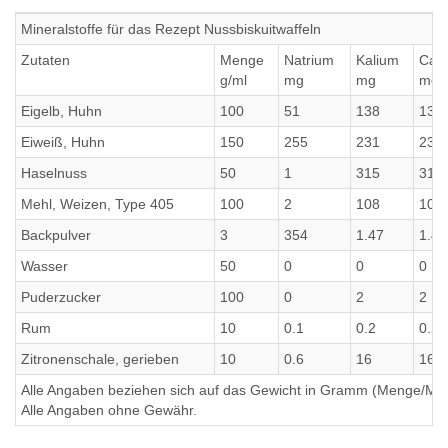
Mineralstoffe für das Rezept Nussbiskuitwaffeln
Zutaten
Menge
Natrium
Kalium
Cal
g/ml
mg
mg
mg
Eigelb, Huhn
100
51
138
138
Eiweiß, Huhn
150
255
231
231
Haselnuss
50
1
315
315
Mehl, Weizen, Type 405
100
2
108
108
Backpulver
3
354
1.47
1.47
Wasser
50
0
0
0
Puderzucker
100
0
2
2
Rum
10
0.1
0.2
0.2
Zitronenschale, gerieben
10
0.6
16
16
Alle Angaben beziehen sich auf das Gewicht in Gramm (Menge/Millili
Alle Angaben ohne Gewähr.