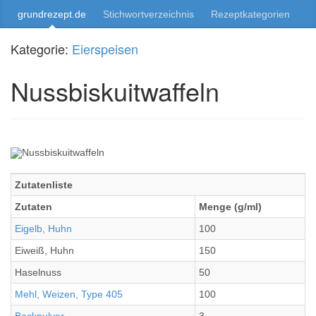
grundrezept.de
Stichwortverzeichnis
Rezeptkategorien
Kategorie:
Eierspeisen
Nussbiskuitwaffeln
Zutatenliste
Zutaten
Menge (g/ml)
Eigelb, Huhn
100
Eiweiß, Huhn
150
Haselnuss
50
Mehl, Weizen, Type 405
100