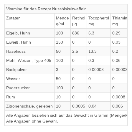
Vitamine für das Rezept Nussbiskuitwaffeln
Zutaten
Menge
Retinol
Tocopherol
Thiamin
g/ml
µg
mg
mg
Eigelb, Huhn
100
886
6.3
0.29
Eiweiß, Huhn
150
0
0
0.03
Haselnuss
50
2.5
13.3
0.2
Mehl, Weizen, Type 405
100
0
0.3
0.06
Backpulver
3
0
0.00003
0.00003
Wasser
50
0
0
0
Puderzucker
100
0
0
0
Rum
10
0
0
0.0008
Zitronenschale, gerieben
10
0.0005
0.04
0.006
Alle Angaben beziehen sich auf das Gewicht in Gramm (Menge/Millili
Alle Angaben ohne Gewähr.