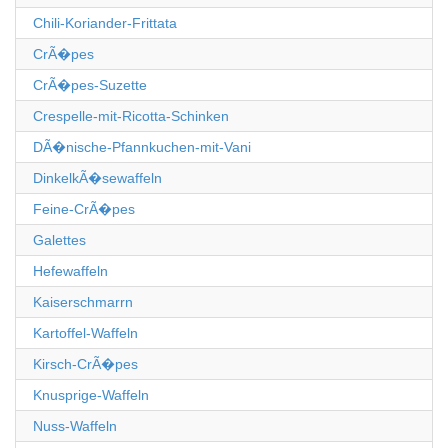
Chili-Koriander-Frittata
CrÃ�pes
CrÃ�pes-Suzette
Crespelle-mit-Ricotta-Schinken
DÃ�nische-Pfannkuchen-mit-Vani
DinkelkÃ�sewaffeln
Feine-CrÃ�pes
Galettes
Hefewaffeln
Kaiserschmarrn
Kartoffel-Waffeln
Kirsch-CrÃ�pes
Knusprige-Waffeln
Nuss-Waffeln