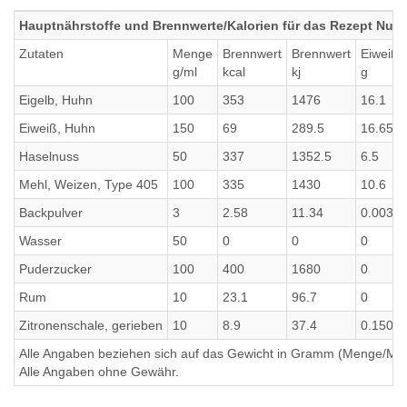
Hauptnährstoffe und Brennwerte/Kalorien für das Rezept Nuss
Zutaten
Menge
Brennwert
Brennwert
Eiweiß
g/ml
kcal
kj
g
Eigelb, Huhn
100
353
1476
16.1
Eiweiß, Huhn
150
69
289.5
16.65
Haselnuss
50
337
1352.5
6.5
Mehl, Weizen, Type 405
100
335
1430
10.6
Backpulver
3
2.58
11.34
0.0030
Wasser
50
0
0
0
Puderzucker
100
400
1680
0
Rum
10
23.1
96.7
0
Zitronenschale, gerieben
10
8.9
37.4
0.1503
Alle Angaben beziehen sich auf das Gewicht in Gramm (Menge/Millili
Alle Angaben ohne Gewähr.