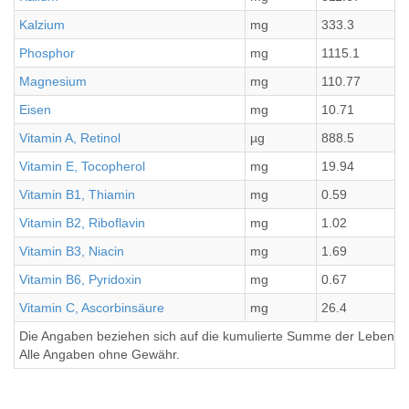
Kalzium
mg
333.3
Phosphor
mg
1115.1
Magnesium
mg
110.77
Eisen
mg
10.71
Vitamin A, Retinol
µg
888.5
Vitamin E, Tocopherol
mg
19.94
Vitamin B1, Thiamin
mg
0.59
Vitamin B2, Riboflavin
mg
1.02
Vitamin B3, Niacin
mg
1.69
Vitamin B6, Pyridoxin
mg
0.67
Vitamin C, Ascorbinsäure
mg
26.4
Die Angaben beziehen sich auf die kumulierte Summe der Lebensmi
Alle Angaben ohne Gewähr.