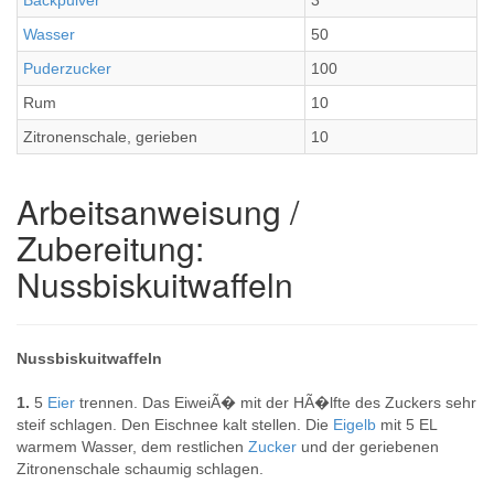
Backpulver
3
Wasser
50
Puderzucker
100
Rum
10
Zitronenschale, gerieben
10
Arbeitsanweisung /
Zubereitung:
Nussbiskuitwaffeln
Nussbiskuitwaffeln
1.
5
Eier
trennen. Das EiweiÃ� mit der HÃ�lfte des Zuckers sehr
steif schlagen. Den Eischnee kalt stellen. Die
Eigelb
mit 5 EL
warmem Wasser, dem restlichen
Zucker
und der geriebenen
Zitronenschale schaumig schlagen.