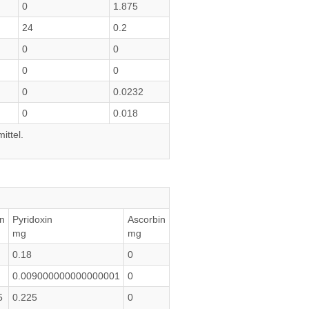
0
1.875
24
0.2
0
0
0
0
0
0.0232
0
0.018
ittel.
in
Pyridoxin
Ascorbin
mg
mg
0.18
0
0.009000000000000001
0
5
0.225
0