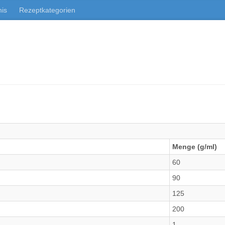
nis
Rezeptkategorien
Menge (g/ml)
60
90
125
200
1