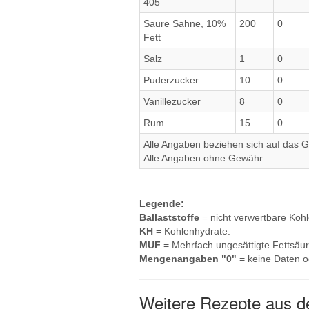
405
Saure Sahne, 10%
200
0
Fett
Salz
1
0
Puderzucker
10
0
Vanillezucker
8
0
Rum
15
0
Alle Angaben beziehen sich auf das Ge
Alle Angaben ohne Gewähr.
Legende:
Ballaststoffe
= nicht verwertbare Koh
KH
= Kohlenhydrate.
MUF
= Mehrfach ungesättigte Fettsäur
Mengenangaben "0"
= keine Daten o
Weitere Rezepte aus de