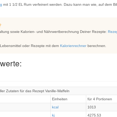
ig
mit 1 1/2 EL Rum verfeinert werden. Dazu kann man wie, auf dem Bi
?
altung sowie Kalorien- und Nährwertberechnung Deiner Rezepte:
Rezep
 Lebensmittel oder Rezepte mit dem
Kalorienrechner
berechnen.
werte:
ler Zutaten für das Rezept Vanille-Waffeln
Einheiten
für 4 Portionen
kcal
1013
kj
4275.53