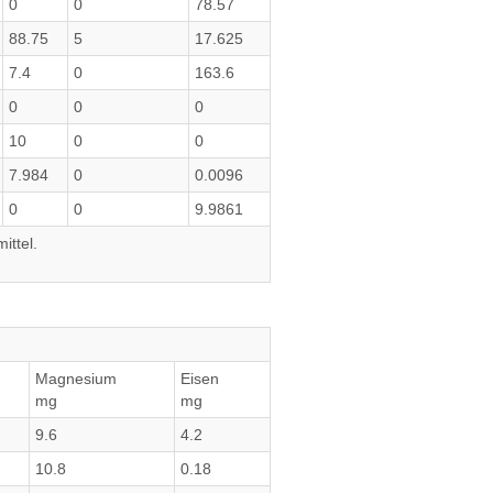
0
0
78.57
88.75
5
17.625
7.4
0
163.6
0
0
0
10
0
0
7.984
0
0.0096
0
0
9.9861
ittel.
Magnesium
Eisen
mg
mg
9.6
4.2
10.8
0.18