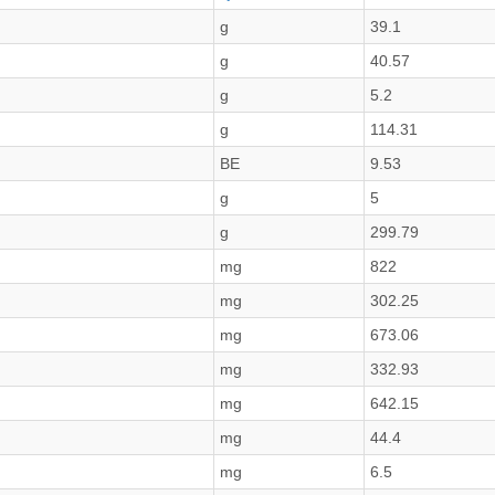
g
39.1
g
40.57
g
5.2
g
114.31
BE
9.53
g
5
g
299.79
mg
822
mg
302.25
mg
673.06
mg
332.93
mg
642.15
mg
44.4
mg
6.5