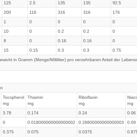
125
2.5
135
135
92.5
200
116
316
316
176
1
0
0
0
0
10
0
0.2
0.2
0
8
0
0.16
0.16
0
15
0.15
0.3
0.3
0.75
wicht in Gramm (Menge/Milliliter) pro verzehrbaren Anteil der Lebensm
ln
Tocopherol
Thiamin
Riboflavin
Niac
mg
mg
mg
mg
3.78
0.174
0.24
0.06
0
0.018000000000000002
0.28800000000000003
0.09
0.375
0.075
0.0375
0.87