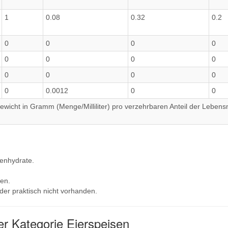
1
0.08
0.32
0.2
0
0
0
0
0
0
0
0
0
0
0
0
0
0.0012
0
0
wicht in Gramm (Menge/Milliliter) pro verzehrbaren Anteil der Lebensm
lenhydrate.
en.
der praktisch nicht vorhanden.
r Kategorie Eierspeisen