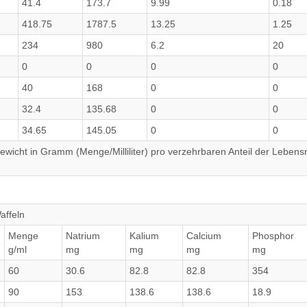
41.4
173.7
9.99
0.18
418.75
1787.5
13.25
1.25
234
980
6.2
20
0
0
0
0
40
168
0
0
32.4
135.68
0
0
34.65
145.05
0
0
wicht in Gramm (Menge/Milliliter) pro verzehrbaren Anteil der Lebensm
affeln
Menge
Natrium
Kalium
Calcium
Phosphor
g/ml
mg
mg
mg
mg
60
30.6
82.8
82.8
354
90
153
138.6
138.6
18.9