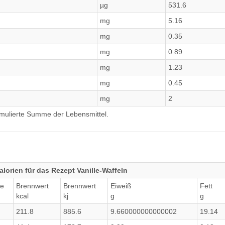
µg
531.6
mg
5.16
mg
0.35
mg
0.89
mg
1.23
mg
0.45
mg
2
umulierte Summe der Lebensmittel.
orien für das Rezept Vanille-Waffeln
e
Brennwert
Brennwert
Eiweiß
Fett
kcal
kj
g
g
211.8
885.6
9.660000000000002
19.14