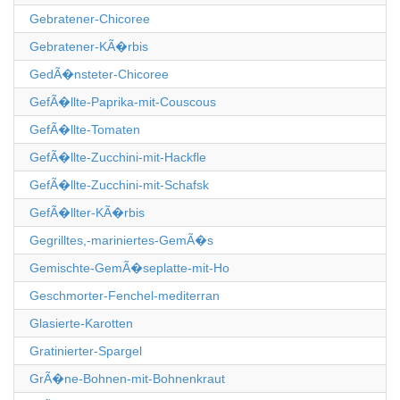
Gebratener-Chicoree
Gebratener-KÃ�rbis
GedÃ�nsteter-Chicoree
GefÃ�llte-Paprika-mit-Couscous
GefÃ�llte-Tomaten
GefÃ�llte-Zucchini-mit-Hackfle
GefÃ�llte-Zucchini-mit-Schafsk
GefÃ�llter-KÃ�rbis
Gegrilltes,-mariniertes-GemÃ�s
Gemischte-GemÃ�seplatte-mit-Ho
Geschmorter-Fenchel-mediterran
Glasierte-Karotten
Gratinierter-Spargel
GrÃ�ne-Bohnen-mit-Bohnenkraut