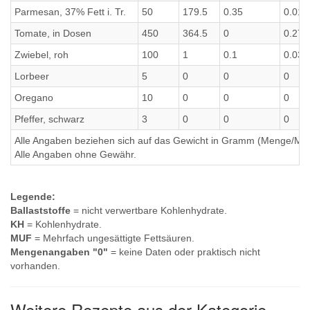
Parmesan, 37% Fett i. Tr.
50
179.5
0.35
0.01
Tomate, in Dosen
450
364.5
0
0.27
Zwiebel, roh
100
1
0.1
0.03
Lorbeer
5
0
0
0
Oregano
10
0
0
0
Pfeffer, schwarz
3
0
0
0
Alle Angaben beziehen sich auf das Gewicht in Gramm (Menge/Millili
Alle Angaben ohne Gewähr.
Legende:
Ballaststoffe
= nicht verwertbare Kohlenhydrate.
KH
= Kohlenhydrate.
MUF
= Mehrfach ungesättigte Fettsäuren.
Mengenangaben "0"
= keine Daten oder praktisch nicht
vorhanden.
Weitere Rezepte aus der Kategorie