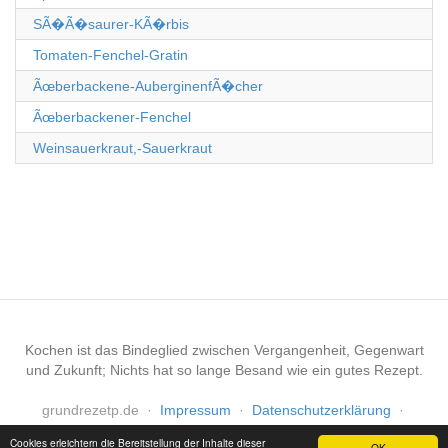
SÃ�Ã�saurer-KÃ�rbis
Tomaten-Fenchel-Gratin
Ãœberbackene-AuberginenfÃ�cher
Ãœberbackener-Fenchel
Weinsauerkraut,-Sauerkraut
Kochen ist das Bindeglied zwischen Vergangenheit, Gegenwart
und Zukunft; Nichts hat so lange Besand wie ein gutes Rezept.
grundrezetp.de
·
Impressum
·
Datenschutzerklärung
·
Haftungsausschluss
Cookies erleichtern die Bereitstellung der Inhalte dieser
OK