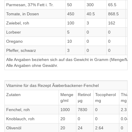
Parmesan, 37% Fett i. Tr.
50
300
65.5
65
Tomate, in Dosen
450
40.5
868.5
86
Zwiebel, roh
100
3
162
16
Lorbeer
5
0
0
0
Oregano
10
0
0
0
Pfeffer, schwarz
3
0
0
0
Alle Angaben beziehen sich auf das Gewicht in Gramm (Menge/Millili
Alle Angaben ohne Gewähr.
Vitamine für das Rezept Ãœberbackener-Fenchel
Zutaten
Menge
Retinol
Tocopherol
Thiam
g/ml
µg
mg
mg
Fenchel, roh
1000
7830
0
2.3
Knoblauch, roh
20
0
0
0.04
Olivenöl
20
24
2.64
0