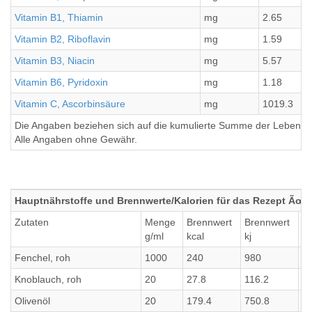
Vitamin B1, Thiamin
mg
2.65
Vitamin B2, Riboflavin
mg
1.59
Vitamin B3, Niacin
mg
5.57
Vitamin B6, Pyridoxin
mg
1.18
Vitamin C, Ascorbinsäure
mg
1019.3
Die Angaben beziehen sich auf die kumulierte Summe der Lebensmi
Alle Angaben ohne Gewähr.
Hauptnährstoffe und Brennwerte/Kalorien für das Rezept Ãœ
Zutaten
Menge
Brennwert
Brennwert
Ei
g/ml
kcal
kj
g
Fenchel, roh
1000
240
980
2
Knoblauch, roh
20
27.8
116.2
1.
Olivenöl
20
179.4
750.8
0