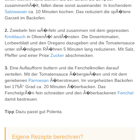
zusammenhÃ�lt, fallen diese sonst auseinander. In kochendem
Salzwasser
ca. 10 Minuten kochen. Das reduziert die spÃ�tere
Garzeit im Backofen.
2.
Zwiebeln fein wÃ�rfeln und zusammen mit dem gepressten
Knoblauch
in OlivenÃ�l andÃ�nsten. Die Dosentomaten,
Lorbeerblatt und den Oregano dazugeben und die Tomatensauce
unter stÃ�ndigem RÃ�hren 5 Minuten lang reduzieren. Mit Salz,
Pfeffer und einer Prise
Zucker
abschmecken.
3.
Eine Auflaufform buttern und die Fenchelknollen darauf
verteilen. Mit der Tomatensauce Ã�bergieÃ�en und mit dem
geriebenen
Parmesan
Ã�berstreuen. Im vorgeheizten Backofen
bei 175Â° Grad ca. 20 Minuten Ã�berbacken. Das
FenchelgrÃ�n fein schneiden und den Ã�berbackenen
Fenchel
damit bestreuen.
Tipp
Dazu passt gut Polenta.
Eigene Rezepte berechnen?