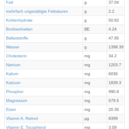
Fett
g
37.04
mehrfach ungesättigte Fettsäuren
g
2.2
Kohlenhydrate
g
50.82
Brotheinheiten
BE
4.24
Ballaststoffe
g
47.85
Wasser
g
1398.39
Cholesterin
mg
34.2
Natrium
mg
1203.7
Kalium
mg
6036
Kalzium
mg
1839.3
Phosphor
mg
990.8
Magnesium
mg
579.5
Eisen
mg
20.35
Vitamin A, Retinol
µg
8399
Vitamin E, Tocopherol
mg
3.09