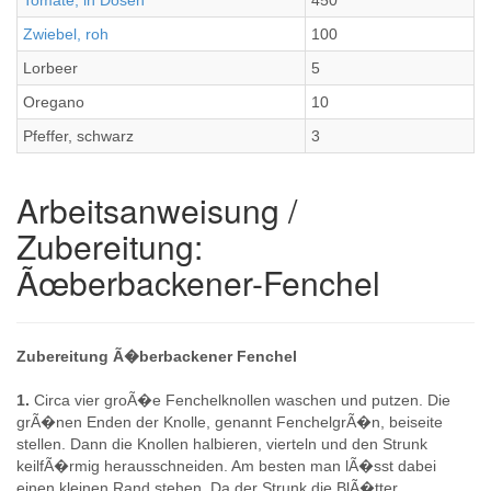
Tomate, in Dosen
450
Zwiebel, roh
100
Lorbeer
5
Oregano
10
Pfeffer, schwarz
3
Arbeitsanweisung /
Zubereitung:
Ãœberbackener-Fenchel
Zubereitung Ã�berbackener Fenchel
1.
Circa vier groÃ�e Fenchelknollen waschen und putzen. Die
grÃ�nen Enden der Knolle, genannt FenchelgrÃ�n, beiseite
stellen. Dann die Knollen halbieren, vierteln und den Strunk
keilfÃ�rmig herausschneiden. Am besten man lÃ�sst dabei
einen kleinen Rand stehen. Da der Strunk die BlÃ�tter