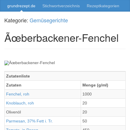
grundrezept.de
Stichwortverzeichnis
Rezeptkategorien
Kategorie:
Gemüsegerichte
Ãœberbackener-Fenchel
Zutatenliste
Zutaten
Menge (g/ml)
Fenchel, roh
1000
Knoblauch, roh
20
Olivenöl
20
Parmesan, 37% Fett i. Tr.
50