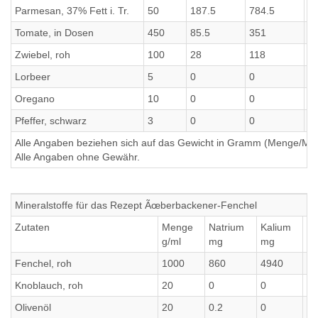
Parmesan, 37% Fett i. Tr.
50
187.5
784.5
17
Tomate, in Dosen
450
85.5
351
5.
Zwiebel, roh
100
28
118
1.
Lorbeer
5
0
0
0
Oregano
10
0
0
0
Pfeffer, schwarz
3
0
0
0
Alle Angaben beziehen sich auf das Gewicht in Gramm (Menge/Millili
Alle Angaben ohne Gewähr.
Mineralstoffe für das Rezept Ãœberbackener-Fenchel
Zutaten
Menge
Natrium
Kalium
Ca
g/ml
mg
mg
m
Fenchel, roh
1000
860
4940
49
Knoblauch, roh
20
0
0
0
Olivenöl
20
0.2
0
0