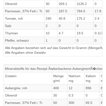
Olivenöl
30
269.1
1126.2
0
Parmesan, 37% Fett i. Tr.
50
187.5
784.5
17.8
Tomate, roh
240
40.8
175.2
2.4
Salz
2
0
0
0
Thymian
10
4.7
19.5
0.1176
Pfeffer, schwarz
1
0
0
0
Alle Angaben beziehen sich auf das Gewicht in Gramm (Menge/Millili
Alle Angaben ohne Gewähr.
Mineralstoffe für das Rezept Ãœberbackene-AuberginenfÃ�cher
Zutaten
Menge
Natrium
Kalium
Cal
g/ml
mg
mg
mg
Aubergine, roh
400
12
896
89
Olivenöl
30
0.3
0
0
Parmesan, 37% Fett i. Tr.
50
300
65.5
65.