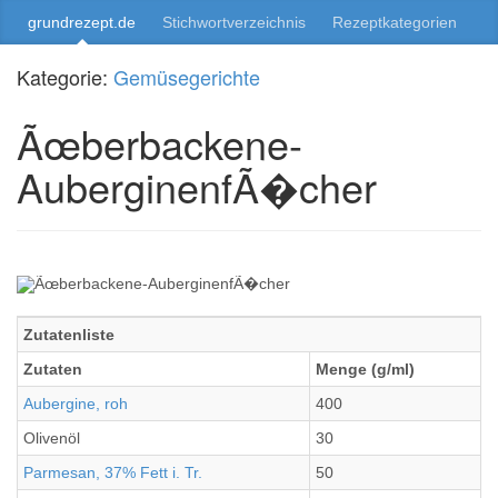
grundrezept.de
Stichwortverzeichnis
Rezeptkategorien
Kategorie:
Gemüsegerichte
Ãœberbackene-
AuberginenfÃ�cher
Zutatenliste
Zutaten
Menge (g/ml)
Aubergine, roh
400
Olivenöl
30
Parmesan, 37% Fett i. Tr.
50