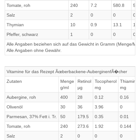
Tomate, roh
240
7.2
580.8
580
Salz
2
0
0
0
Thymian
10
0.9
13.1
13.
Pfeffer, schwarz
1
0
0
0
Alle Angaben beziehen sich auf das Gewicht in Gramm (Menge/Millili
Alle Angaben ohne Gewähr.
Vitamine für das Rezept Ãœberbackene-AuberginenfÃ�cher
Zutaten
Menge
Retinol
Tocopherol
Thiamin
g/ml
µg
mg
mg
Aubergine, roh
400
28
0.12
0.16
Olivenöl
30
36
3.96
0
Parmesan, 37% Fett i. Tr.
50
179.5
0.35
0.01
Tomate, roh
240
273.6
1.92
0.144
Salz
2
0
0
0