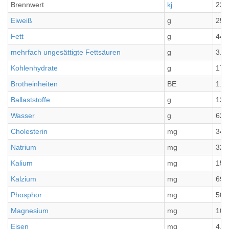
Brennwert
kj
239
Eiweiß
g
25.
Fett
g
44.
mehrfach ungesättigte Fettsäuren
g
3.2
Kohlenhydrate
g
17.
Brotheinheiten
BE
1.4
Ballaststoffe
g
13.
Wasser
g
620
Cholesterin
mg
34.
Natrium
mg
320
Kalium
mg
155
Kalzium
mg
693
Phosphor
mg
501
Magnesium
mg
101
Eisen
mg
4.8