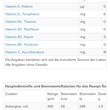
Vitamin A, Retinol
µg
523
Vitamin E, Tocopherol
mg
6.4
Vitamin B1, Thiamin
mg
0.3
Vitamin B2, Riboflavin
mg
0.5
Vitamin B3, Niacin
mg
3.7
Vitamin B6, Pyridoxin
mg
0.6
Vitamin C, Ascorbinsäure
mg
80
Die Angaben beziehen sich auf die kumulierte Summe der Lebensmi
Alle Angaben ohne Gewähr.
Hauptnährstoffe und Brennwerte/Kalorien für das Rezept Ã
Zutaten
Menge
Brennwert
Brennwert
Eiweiß
g/ml
kcal
kj
g
Aubergine, roh
400
68
288
4.8