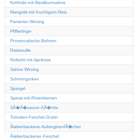
Kohlrabi-mit-Basilikumsahne
Mangold-mit-fruchtigem-Reis
Panierter-Wirsing
Pfifferlinge-
Provencalische-Bohnen
Ratatouille
Rotkohl-mit-Aprikose
Sahne-Wirsing
Schmorgurken
Spargel
Spinat-mit-Pinienkernen
SÃ�Ã�saurer-KÃ�rbis
Tomaten-Fenchel-Gratin
Ãœberbackene-AuberginenfÃ�cher
Ãœberbackener-Fenchel