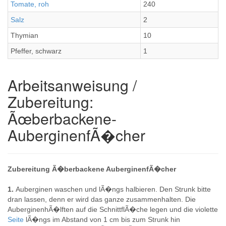
Tomate, roh
240
Salz
2
Thymian
10
Pfeffer, schwarz
1
Arbeitsanweisung /
Zubereitung:
Ãœberbackene-
AuberginenfÃ�cher
Zubereitung Ã�berbackene AuberginenfÃ�cher
1.
Auberginen waschen und lÃ�ngs halbieren. Den Strunk bitte
dran lassen, denn er wird das ganze zusammenhalten. Die
AuberginenhÃ�lften auf die SchnittflÃ�che legen und die violette
Seite
lÃ�ngs im Abstand von 1 cm bis zum Strunk hin