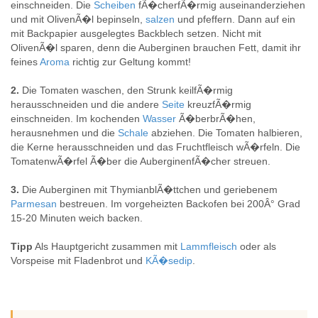
einschneiden. Die
Scheiben
fÃ�cherfÃ�rmig auseinanderziehen
und mit OlivenÃ�l bepinseln,
salzen
und pfeffern. Dann auf ein
mit Backpapier ausgelegtes Backblech setzen. Nicht mit
OlivenÃ�l sparen, denn die Auberginen brauchen Fett, damit ihr
feines
Aroma
richtig zur Geltung kommt!
2.
Die Tomaten waschen, den Strunk keilfÃ�rmig
herausschneiden und die andere
Seite
kreuzfÃ�rmig
einschneiden. Im kochenden
Wasser
Ã�berbrÃ�hen,
herausnehmen und die
Schale
abziehen. Die Tomaten halbieren,
die Kerne herausschneiden und das Fruchtfleisch wÃ�rfeln. Die
TomatenwÃ�rfel Ã�ber die AuberginenfÃ�cher streuen.
3.
Die Auberginen mit ThymianblÃ�ttchen und geriebenem
Parmesan
bestreuen. Im vorgeheizten Backofen bei 200Â° Grad
15-20 Minuten weich backen.
Tipp
Als Hauptgericht zusammen mit
Lammfleisch
oder als
Vorspeise mit Fladenbrot und
KÃ�sedip
.