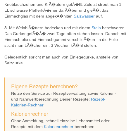
Knoblauchzehen und KrÃ�utern gefÃ�llt. Zuletzt streut man 1
EL schwarze PfefferkÃ�rner darÃ�ber und gieÃ�t das
Einmachglas mit dem abgekÃ�hlten
Salzwasser
auf.
3.
Mit WeinblÃ�ttern bedecken und mit einem
Stein
beschweren.
Das GurkengefÃ�Ã� zwei Tage offen stehen lassen. Danach mit
Einmachfolie und Einmachgummi verschlieÃ�en. In die Folie
sticht man LÃ�cher ein. 3 Wochen kÃ�hl stellen.
Gelegentlich spricht man auch von Einlegegurke, anstelle von
Salzgurke.
Eigene Rezepte berechnen?
Nutze den Service zur Rezeptverwaltung sowie Kalorien-
und Nährwertberechnung Deiner Rezepte:
Rezept-
Kalorien-Rechner
Kalorienrechner
Ohne Anmeldung, schnell einzelne Lebensmittel oder
Rezepte mit dem
Kalorienrechner
berechnen.