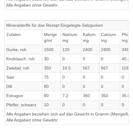
Alle Angaben ohne Gewähr.
Mineralstoffe für das Rezept Eingelegte-Salzgurken
Zutaten
Menge
Natrium
Kalium
Calcium
Phos
g/ml
mg
mg
mg
mg
Gurke, roh
1500
120
2400
2400
345
Knoblauch, roh
30
0
0
0
40.2
Zwiebel, roh
350
10.5
567
567
115.5
Salz
75
0
0
0
0
Dill
80
0
0
0
0
Estragon
80
7.2
360
360
36.8
Pfeffer, schwarz
10
0
0
0
0
Alle Angaben beziehen sich auf das Gewicht in Gramm (Menge/Millili
Alle Angaben ohne Gewähr.