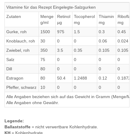
Vitamine für das Rezept Eingelegte-Salzgurken
Zutaten
Menge
Retinol
Tocopherol
Thiamin
Riboflav
g/ml
µg
mg
mg
mg
Gurke, roh
1500
975
1.5
0.3
0.45
Knoblauch, roh
30
0
0
0.06
0.024
Zwiebel, roh
350
3.5
0.35
0.105
0.105
Salz
75
0
0
0
0
Dill
80
0
0
0
0
Estragon
80
50.4
1.2488
0.12
0.18720
Pfeffer, schwarz
10
0
0
0
0
Alle Angaben beziehen sich auf das Gewicht in Gramm (Menge/Millili
Alle Angaben ohne Gewähr.
Legende:
Ballaststoffe
= nicht verwertbare Kohlenhydrate.
KH
= Kohlenhydrate.