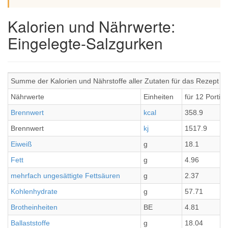
Kalorien und Nährwerte:
Eingelegte-Salzgurken
Summe der Kalorien und Nährstoffe aller Zutaten für das Rezept E
Nährwerte
Einheiten
für 12 Portio
Brennwert
kcal
358.9
Brennwert
kj
1517.9
Eiweiß
g
18.1
Fett
g
4.96
mehrfach ungesättigte Fettsäuren
g
2.37
Kohlenhydrate
g
57.71
Brotheinheiten
BE
4.81
Ballaststoffe
g
18.04