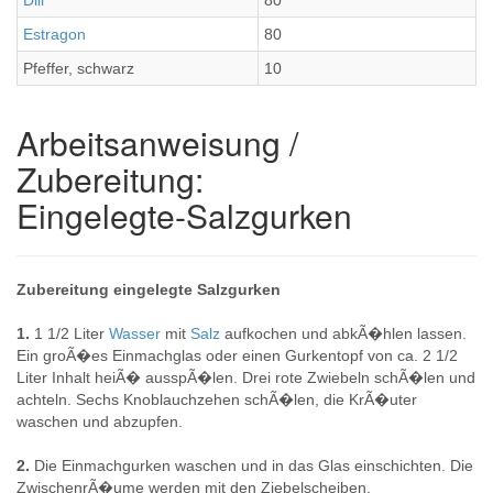
Dill
80
Estragon
80
Pfeffer, schwarz
10
Arbeitsanweisung /
Zubereitung:
Eingelegte-Salzgurken
Zubereitung eingelegte Salzgurken
1.
1 1/2 Liter
Wasser
mit
Salz
aufkochen und abkÃ�hlen lassen.
Ein groÃ�es Einmachglas oder einen Gurkentopf von ca. 2 1/2
Liter Inhalt heiÃ� ausspÃ�len. Drei rote Zwiebeln schÃ�len und
achteln. Sechs Knoblauchzehen schÃ�len, die KrÃ�uter
waschen und abzupfen.
2.
Die Einmachgurken waschen und in das Glas einschichten. Die
ZwischenrÃ�ume werden mit den Ziebelscheiben,