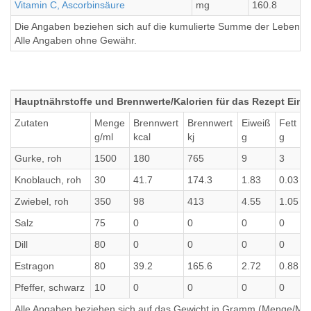
Vitamin C, Ascorbinsäure
mg
160.8
Die Angaben beziehen sich auf die kumulierte Summe der Lebensmi
Alle Angaben ohne Gewähr.
Hauptnährstoffe und Brennwerte/Kalorien für das Rezept Eing
Zutaten
Menge
Brennwert
Brennwert
Eiweiß
Fett
g/ml
kcal
kj
g
g
Gurke, roh
1500
180
765
9
3
Knoblauch, roh
30
41.7
174.3
1.83
0.03
Zwiebel, roh
350
98
413
4.55
1.05
Salz
75
0
0
0
0
Dill
80
0
0
0
0
Estragon
80
39.2
165.6
2.72
0.88
Pfeffer, schwarz
10
0
0
0
0
Alle Angaben beziehen sich auf das Gewicht in Gramm (Menge/Millili