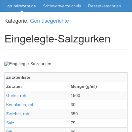
grundrezept.de
Stichwortverzeichnis
Rezeptkategorien
Kategorie:
Gemüsegerichte
Eingelegte-Salzgurken
Zutatenliste
Zutaten
Menge (g/ml)
Gurke, roh
1500
Knoblauch, roh
30
Zwiebel, roh
350
Salz
75