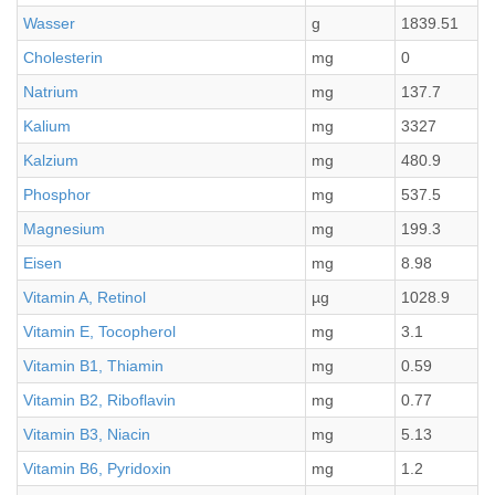
Wasser
g
1839.51
Cholesterin
mg
0
Natrium
mg
137.7
Kalium
mg
3327
Kalzium
mg
480.9
Phosphor
mg
537.5
Magnesium
mg
199.3
Eisen
mg
8.98
Vitamin A, Retinol
µg
1028.9
Vitamin E, Tocopherol
mg
3.1
Vitamin B1, Thiamin
mg
0.59
Vitamin B2, Riboflavin
mg
0.77
Vitamin B3, Niacin
mg
5.13
Vitamin B6, Pyridoxin
mg
1.2