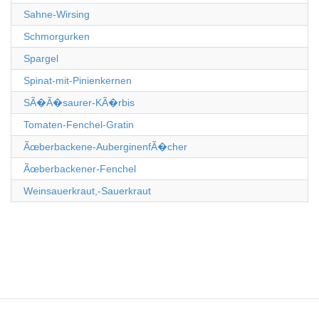
Sahne-Wirsing
Schmorgurken
Spargel
Spinat-mit-Pinienkernen
SÃ�Ã�saurer-KÃ�rbis
Tomaten-Fenchel-Gratin
Ãœberbackene-AuberginenfÃ�cher
Ãœberbackener-Fenchel
Weinsauerkraut,-Sauerkraut