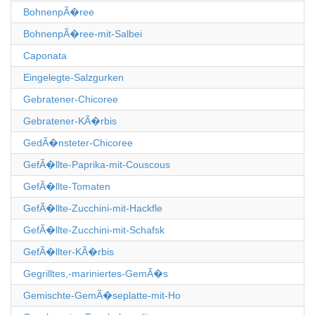
BohnenpÃ�ree
BohnenpÃ�ree-mit-Salbei
Caponata
Eingelegte-Salzgurken
Gebratener-Chicoree
Gebratener-KÃ�rbis
GedÃ�nsteter-Chicoree
GefÃ�llte-Paprika-mit-Couscous
GefÃ�llte-Tomaten
GefÃ�llte-Zucchini-mit-Hackfle
GefÃ�llte-Zucchini-mit-Schafsk
GefÃ�llter-KÃ�rbis
Gegrilltes,-mariniertes-GemÃ�s
Gemischte-GemÃ�seplatte-mit-Ho