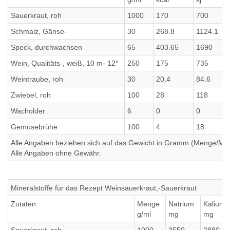
Sauerkraut, roh
1000
170
700
Schmalz, Gänse-
30
268.8
1124.1
Speck, durchwachsen
65
403.65
1690
Wein, Qualitäts-, weiß, 10 m- 12°
250
175
735
Weintraube, roh
30
20.4
84.6
Zwiebel, roh
100
28
118
Wacholder
6
0
0
Gemüsebrühe
100
4
18
Alle Angaben beziehen sich auf das Gewicht in Gramm (Menge/Millili
Alle Angaben ohne Gewähr.
Mineralstoffe für das Rezept Weinsauerkraut,-Sauerkraut
Zutaten
Menge
Natrium
Kalium
g/ml
mg
mg