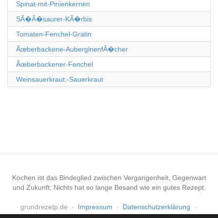
Spinat-mit-Pinienkernen
SÃ�Ã�saurer-KÃ�rbis
Tomaten-Fenchel-Gratin
Ãœberbackene-AuberginenfÃ�cher
Ãœberbackener-Fenchel
Weinsauerkraut,-Sauerkraut
Kochen ist das Bindeglied zwischen Vergangenheit, Gegenwart
und Zukunft; Nichts hat so lange Besand wie ein gutes Rezept.
grundrezetp.de
·
Impressum
·
Datenschutzerklärung
·
Haftungsausschluss