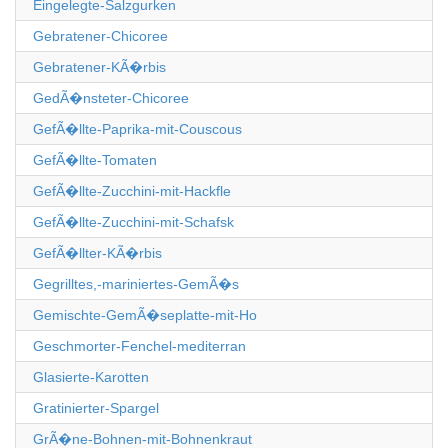
Eingelegte-Salzgurken
Gebratener-Chicoree
Gebratener-KÃ�rbis
GedÃ�nsteter-Chicoree
GefÃ�llte-Paprika-mit-Couscous
GefÃ�llte-Tomaten
GefÃ�llte-Zucchini-mit-Hackfle
GefÃ�llte-Zucchini-mit-Schafsk
GefÃ�llter-KÃ�rbis
Gegrilltes,-mariniertes-GemÃ�s
Gemischte-GemÃ�seplatte-mit-Ho
Geschmorter-Fenchel-mediterran
Glasierte-Karotten
Gratinierter-Spargel
GrÃ�ne-Bohnen-mit-Bohnenkraut