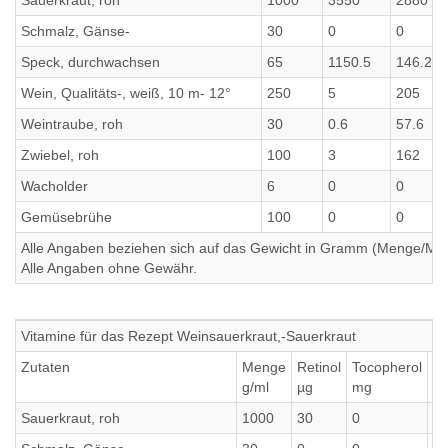
Sauerkraut, roh
1000
3550
2880
Schmalz, Gänse-
30
0
0
Speck, durchwachsen
65
1150.5
146.25
Wein, Qualitäts-, weiß, 10 m- 12°
250
5
205
Weintraube, roh
30
0.6
57.6
Zwiebel, roh
100
3
162
Wacholder
6
0
0
Gemüsebrühe
100
0
0
Alle Angaben beziehen sich auf das Gewicht in Gramm (Menge/Millili
Alle Angaben ohne Gewähr.
Vitamine für das Rezept Weinsauerkraut,-Sauerkraut
Zutaten
Menge
Retinol
Tocopherol
Th
g/ml
µg
mg
m
Sauerkraut, roh
1000
30
0
0.