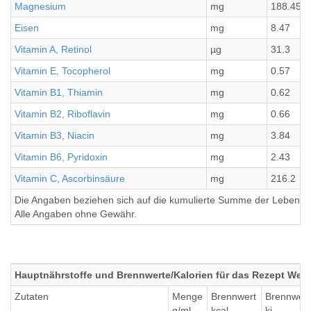
Magnesium
mg
188.45
Eisen
mg
8.47
Vitamin A, Retinol
µg
31.3
Vitamin E, Tocopherol
mg
0.57
Vitamin B1, Thiamin
mg
0.62
Vitamin B2, Riboflavin
mg
0.66
Vitamin B3, Niacin
mg
3.84
Vitamin B6, Pyridoxin
mg
2.43
Vitamin C, Ascorbinsäure
mg
216.2
Die Angaben beziehen sich auf die kumulierte Summe der Lebensmi
Alle Angaben ohne Gewähr.
Hauptnährstoffe und Brennwerte/Kalorien für das Rezept Wein
Zutaten
Menge
Brennwert
Brennwert
g/ml
kcal
kj