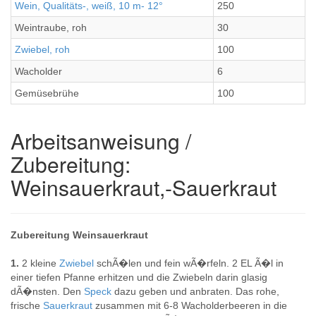
Wein, Qualitäts-, weiß, 10 m- 12°
250
Weintraube, roh
30
Zwiebel, roh
100
Wacholder
6
Gemüsebrühe
100
Arbeitsanweisung /
Zubereitung:
Weinsauerkraut,-Sauerkraut
Zubereitung Weinsauerkraut
1.
2 kleine
Zwiebel
schÃ�len und fein wÃ�rfeln. 2 EL Ã�l in
einer tiefen Pfanne erhitzen und die Zwiebeln darin glasig
dÃ�nsten. Den
Speck
dazu geben und anbraten. Das rohe,
frische
Sauerkraut
zusammen mit 6-8 Wacholderbeeren in die