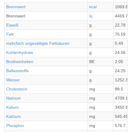
Brennwert
kcal
1069.85
Brennwert
kj
4469.7
Eiweiß
g
22.78
Fett
g
75.59
mehrfach ungesättigte Fettsäuren
g
5.49
Kohlenhydrate
g
24.56
Brotheinheiten
BE
2.05
Ballaststoffe
g
24.25
Wasser
g
1252.39
Cholesterin
mg
88.5
Natrium
mg
4709.1
Kalium
mg
3450.85
Kalzium
mg
545.45
Phosphor
mg
576.7