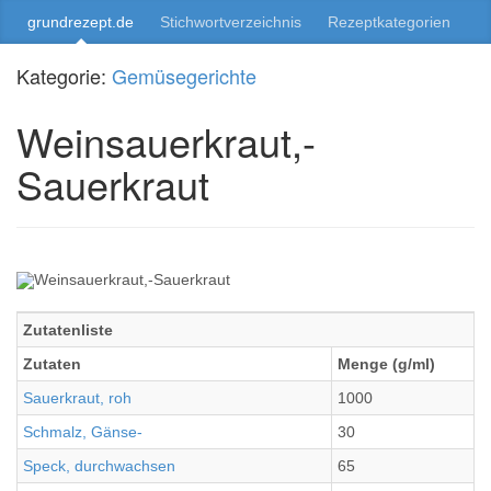
grundrezept.de
Stichwortverzeichnis
Rezeptkategorien
Kategorie:
Gemüsegerichte
Weinsauerkraut,-
Sauerkraut
Zutatenliste
Zutaten
Menge (g/ml)
Sauerkraut, roh
1000
Schmalz, Gänse-
30
Speck, durchwachsen
65