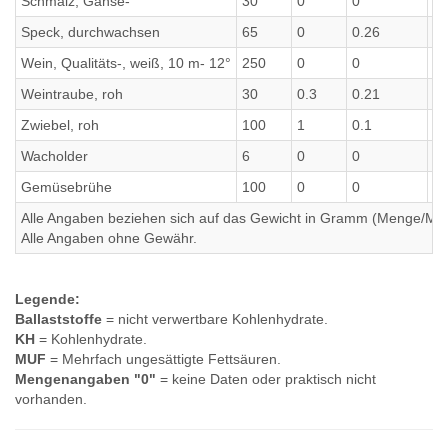
Schmalz, Gänse-
30
0
0
0
Speck, durchwachsen
65
0
0.26
0
Wein, Qualitäts-, weiß, 10 m- 12°
250
0
0
0
Weintraube, roh
30
0.3
0.21
0.
Zwiebel, roh
100
1
0.1
0.
Wacholder
6
0
0
0
Gemüsebrühe
100
0
0
0
Alle Angaben beziehen sich auf das Gewicht in Gramm (Menge/Millili
Alle Angaben ohne Gewähr.
Legende:
Ballaststoffe
= nicht verwertbare Kohlenhydrate.
KH
= Kohlenhydrate.
MUF
= Mehrfach ungesättigte Fettsäuren.
Mengenangaben "0"
= keine Daten oder praktisch nicht
vorhanden.