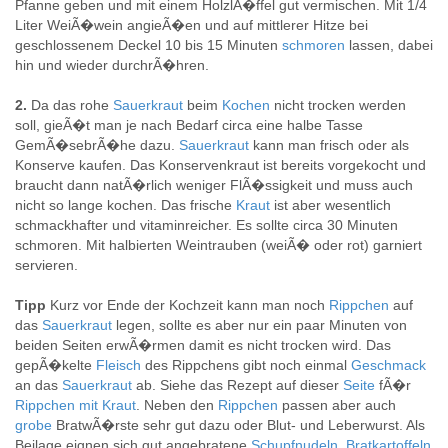
Pfanne geben und mit einem HolzlÃ�ffel gut vermischen. Mit 1/4
Liter WeiÃ�wein angieÃ�en und auf mittlerer Hitze bei
geschlossenem Deckel 10 bis 15 Minuten
schmoren
lassen, dabei
hin und wieder durchrÃ�hren.
2.
Da das rohe
Sauerkraut
beim
Kochen
nicht trocken werden
soll, gieÃ�t man je nach Bedarf circa eine halbe Tasse
GemÃ�sebrÃ�he dazu.
Sauerkraut
kann man frisch oder als
Konserve kaufen. Das Konservenkraut ist bereits vorgekocht und
braucht dann natÃ�rlich weniger FlÃ�ssigkeit und muss auch
nicht so lange kochen. Das frische
Kraut
ist aber wesentlich
schmackhafter und vitaminreicher. Es sollte circa 30 Minuten
schmoren. Mit halbierten Weintrauben (weiÃ� oder rot) garniert
servieren.
Tipp
Kurz vor Ende der Kochzeit kann man noch
Rippchen
auf
das
Sauerkraut
legen, sollte es aber nur ein paar Minuten von
beiden Seiten erwÃ�rmen damit es nicht trocken wird. Das
gepÃ�kelte
Fleisch
des Rippchens gibt noch einmal
Geschmack
an das
Sauerkraut
ab. Siehe das Rezept auf dieser
Seite
fÃ�r
Rippchen mit Kraut
. Neben den
Rippchen
passen aber auch
grobe
BratwÃ�rste sehr gut dazu oder Blut- und Leberwurst. Als
Beilage eignen sich gut angebratene
Schupfnudeln
,
Bratkartoffeln