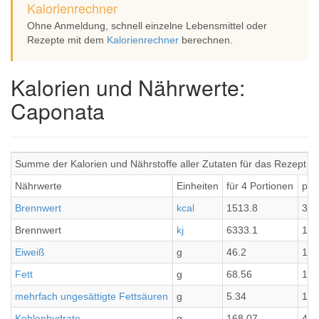
Kalorienrechner
Ohne Anmeldung, schnell einzelne Lebensmittel oder
Rezepte mit dem
Kalorienrechner
berechnen.
Kalorien und Nährwerte:
Caponata
Summe der Kalorien und Nährstoffe aller Zutaten für das Rezept 
Nährwerte
Einheiten
für 4 Portionen
pro
Brennwert
kcal
1513.8
378
Brennwert
kj
6333.1
158
Eiweiß
g
46.2
11.
Fett
g
68.56
17.
mehrfach ungesättigte Fettsäuren
g
5.34
1.3
Kohlenhydrate
g
168.07
42.