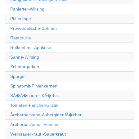
Panierter-Wirsing
Pfifferlinge-
Provencalische-Bohnen
Ratatouille
Rotkohl-mit-Aprikose
Sahne-Wirsing
Schmorgurken
Spargel
Spinat-mit-Pinienkernen
SÃ�Ã�saurer-KÃ�rbis
Tomaten-Fenchel-Gratin
Ãœberbackene-AuberginenfÃ�cher
Ãœberbackener-Fenchel
Weinsauerkraut,-Sauerkraut