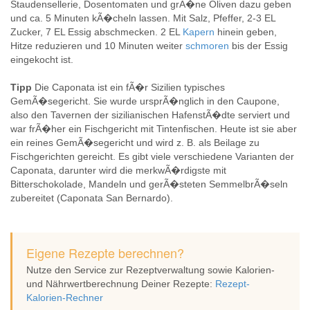
Staudensellerie, Dosentomaten und grÃ�ne Oliven dazu geben
und ca. 5 Minuten kÃ�cheln lassen. Mit Salz, Pfeffer, 2-3 EL
Zucker, 7 EL Essig abschmecken. 2 EL
Kapern
hinein geben,
Hitze reduzieren und 10 Minuten weiter
schmoren
bis der Essig
eingekocht ist.
Tipp
Die Caponata ist ein fÃ�r Sizilien typisches
GemÃ�segericht. Sie wurde ursprÃ�nglich in den Caupone,
also den Tavernen der sizilianischen HafenstÃ�dte serviert und
war frÃ�her ein Fischgericht mit Tintenfischen. Heute ist sie aber
ein reines GemÃ�segericht und wird z. B. als Beilage zu
Fischgerichten gereicht. Es gibt viele verschiedene Varianten der
Caponata, darunter wird die merkwÃ�rdigste mit
Bitterschokolade, Mandeln und gerÃ�steten SemmelbrÃ�seln
zubereitet (Caponata San Bernardo).
Eigene Rezepte berechnen?
Nutze den Service zur Rezeptverwaltung sowie Kalorien-
und Nährwertberechnung Deiner Rezepte:
Rezept-
Kalorien-Rechner