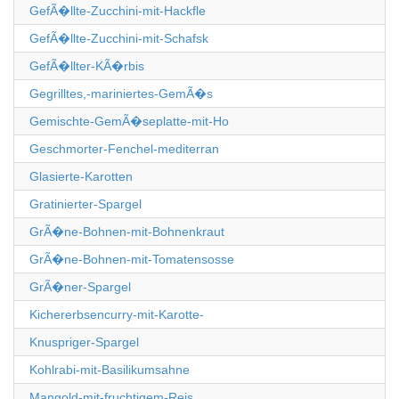
GefÃ�llte-Zucchini-mit-Hackfle
GefÃ�llte-Zucchini-mit-Schafsk
GefÃ�llter-KÃ�rbis
Gegrilltes,-mariniertes-GemÃ�s
Gemischte-GemÃ�seplatte-mit-Ho
Geschmorter-Fenchel-mediterran
Glasierte-Karotten
Gratinierter-Spargel
GrÃ�ne-Bohnen-mit-Bohnenkraut
GrÃ�ne-Bohnen-mit-Tomatensosse
GrÃ�ner-Spargel
Kichererbsencurry-mit-Karotte-
Knuspriger-Spargel
Kohlrabi-mit-Basilikumsahne
Mangold-mit-fruchtigem-Reis