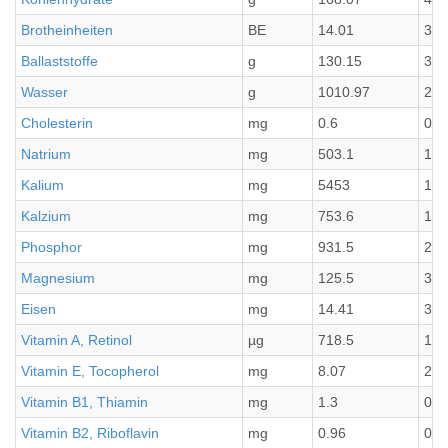
Brotheinheiten
BE
14.01
3.5
Ballaststoffe
g
130.15
32.
Wasser
g
1010.97
252
Cholesterin
mg
0.6
0.1
Natrium
mg
503.1
125
Kalium
mg
5453
136
Kalzium
mg
753.6
188
Phosphor
mg
931.5
232
Magnesium
mg
125.5
31.
Eisen
mg
14.41
3.6
Vitamin A, Retinol
µg
718.5
179
Vitamin E, Tocopherol
mg
8.07
2.0
Vitamin B1, Thiamin
mg
1.3
0.3
Vitamin B2, Riboflavin
mg
0.96
0.2