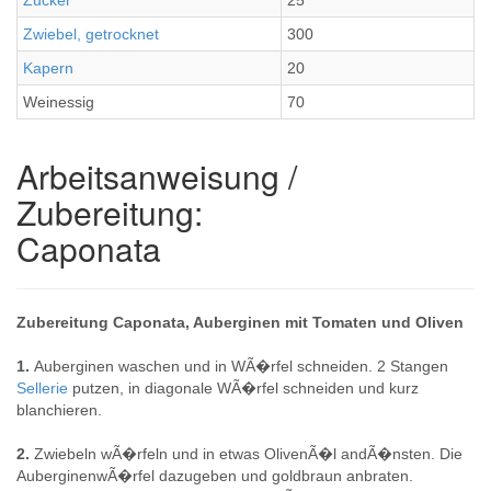
Zucker
25
Zwiebel, getrocknet
300
Kapern
20
Weinessig
70
Arbeitsanweisung /
Zubereitung:
Caponata
Zubereitung Caponata, Auberginen mit Tomaten und Oliven
1.
Auberginen waschen und in WÃ�rfel schneiden. 2 Stangen
Sellerie
putzen, in diagonale WÃ�rfel schneiden und kurz
blanchieren.
2.
Zwiebeln wÃ�rfeln und in etwas OlivenÃ�l andÃ�nsten. Die
AuberginenwÃ�rfel dazugeben und goldbraun anbraten.