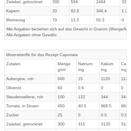
Zwiebel, getrocknet
300
594
2484
32.4
Kapern
20
82.8
346.4
1.2
Weinessig
70
13.3
55.3
0
Alle Angaben beziehen sich auf das Gewicht in Gramm (Menge/Millili
Alle Angaben ohne Gewähr.
Mineralstoffe für das Rezept Caponata
Zutaten
Menge
Natrium
Kalium
Calc
g/ml
mg
mg
mg
Aubergine, roh
500
15
1120
1120
Olivenöl
60
0.6
0
0
Staudensellerie, roh
100
132
344
344
Tomate, in Dosen
450
40.5
868.5
868.
Zucker
25
0
0.5
0.5
Zwiebel, getrocknet
300
315
3120
3120