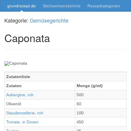
grundrezept.de
Stichwortverzeichnis
Rezeptkategorien
Kategorie:
Gemüsegerichte
Caponata
Zutatenliste
Zutaten
Menge (g/ml)
Aubergine, roh
500
Olivenöl
60
Staudensellerie, roh
100
Tomate, in Dosen
450