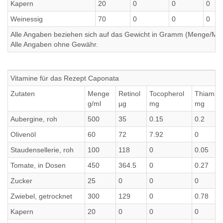
Kapern
20
0
0
0
Weinessig
70
0
0
0
Alle Angaben beziehen sich auf das Gewicht in Gramm (Menge/Millili
Alle Angaben ohne Gewähr.
Vitamine für das Rezept Caponata
Zutaten
Menge
Retinol
Tocopherol
Thiamin
g/ml
µg
mg
mg
Aubergine, roh
500
35
0.15
0.2
Olivenöl
60
72
7.92
0
Staudensellerie, roh
100
118
0
0.05
Tomate, in Dosen
450
364.5
0
0.27
Zucker
25
0
0
0
Zwiebel, getrocknet
300
129
0
0.78
Kapern
20
0
0
0