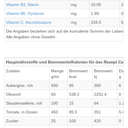
Vitamin B3, Niacin
mg
10.05
2.5
Vitamin B6, Pyridoxin
mg
1.99
0.5
Vitamin C, Ascorbinsäure
mg
234.5
58.
Die Angaben beziehen sich auf die kumulierte Summe der Lebensmi
Alle Angaben ohne Gewähr.
Hauptnährstoffe und Brennwerte/Kalorien für das Rezept Cap
Zutaten
Menge
Brennwert
Brennwert
Eiwe
g/ml
kcal
kj
g
Aubergine, roh
500
85
360
6
Olivenöl
60
538.2
2252.4
0
Staudensellerie, roh
100
15
64
1.2
Tomate, in Dosen
450
85.5
351
5.4
Zucker
25
100
420
0