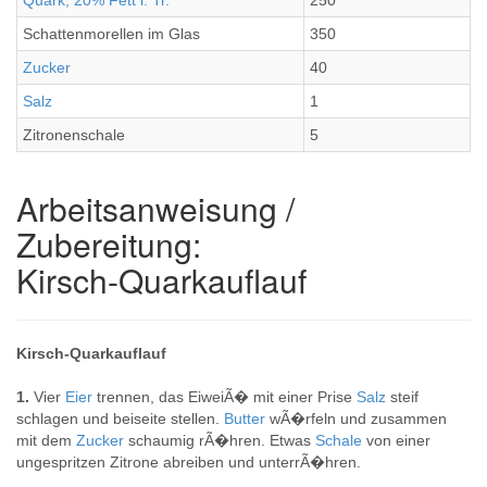
Quark, 20% Fett i. Tr.
250
Schattenmorellen im Glas
350
Zucker
40
Salz
1
Zitronenschale
5
Arbeitsanweisung /
Zubereitung:
Kirsch-Quarkauflauf
Kirsch-Quarkauflauf
1.
Vier
Eier
trennen, das EiweiÃ� mit einer Prise
Salz
steif
schlagen und beiseite stellen.
Butter
wÃ�rfeln und zusammen
mit dem
Zucker
schaumig rÃ�hren. Etwas
Schale
von einer
ungespritzen Zitrone abreiben und unterrÃ�hren.