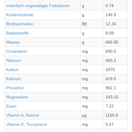
mehrfach ungesättigte Fettsäuren
g
4.74
Kohlenhydrate
g
146.9
Brotheinheiten
BE
12.24
Ballaststoffe
g
8.09
Wasser
g
666.85
Cholesterin
mg
930.5
Natrium
mg
400.2
Kalium
mg
1075
Kalzium
mg
419.5
Phosphor
mg
962.1
Magnesium
mg
143.15
Eisen
mg
7.22
Vitamin A, Retinol
µg
1160.8
Vitamin E, Tocopherol
mg
5.47