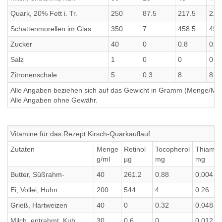
Quark, 20% Fett i. Tr.
250
87.5
217.5
217
Schattenmorellen im Glas
350
7
458.5
458
Zucker
40
0
0.8
0.8
Salz
1
0
0
0
Zitronenschale
5
0.3
8
8
Alle Angaben beziehen sich auf das Gewicht in Gramm (Menge/Millili
Alle Angaben ohne Gewähr.
Vitamine für das Rezept Kirsch-Quarkauflauf
Zutaten
Menge
Retinol
Tocopherol
Thiamin
g/ml
µg
mg
mg
Butter, Süßrahm-
40
261.2
0.88
0.004
Ei, Vollei, Huhn
200
544
4
0.26
Grieß, Hartweizen
40
0
0.32
0.048
Milch, entrahmt, Kuh
30
0.6
0
0.012