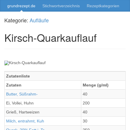
grundrezept.de
Stichwortverzeichnis
Rezeptkategorien
Kategorie:
Aufläufe
Kirsch-Quarkauflauf
Zutatenliste
Zutaten
Menge (g/ml)
Butter, Süßrahm-
40
Ei, Vollei, Huhn
200
Grieß, Hartweizen
40
Milch, entrahmt, Kuh
30