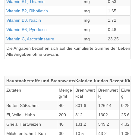
Vitamin B1, Thiamin
mg
0.53
Vitamin B2, Riboflavin
mg
1.65
Vitamin B3, Niacin
mg
1.72
Vitamin B6, Pyridoxin
mg
0.48
Vitamin C, Ascorbinsäure
mg
23.25
Die Angaben beziehen sich auf die kumulierte Summe der Lebensmi
Alle Angaben ohne Gewähr.
Hauptnährstoffe und Brennwerte/Kalorien für das Rezept Kirs
Zutaten
Menge
Brennwert
Brennwert
Eiweiß
g/ml
kcal
kj
g
Butter, Süßrahm-
40
301.6
1262.4
0.28
Ei, Vollei, Huhn
200
312
1302
25.6
Grieß, Hartweizen
40
131.2
549.2
4.32
Milch, entrahmt, Kuh
30
10.5
43.2
1.05