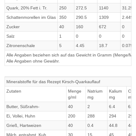
Quark, 20% Fett i. Tr.
250
272.5
1140
31.25
Schattenmorellen im Glas
350
290.5
1309
2.449
Zucker
40
160
672
0
Salz
1
0
0
0
Zitronenschale
5
4.45
18.7
0.0751
Alle Angaben beziehen sich auf das Gewicht in Gramm (Menge/Millili
Alle Angaben ohne Gewähr.
Mineralstoffe für das Rezept Kirsch-Quarkauflauf
Zutaten
Menge
Natrium
Kalium
Cal
g/ml
mg
mg
mg
Butter, Süßrahm-
40
2
6.4
6.4
Ei, Vollei, Huhn
200
288
294
294
Grieß, Hartweizen
40
0.4
44.8
44.
Milch, entrahmt, Kuh
30
15
45
45