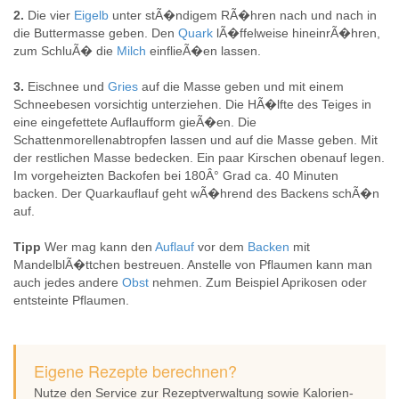
2.
Die vier
Eigelb
unter stÃ�ndigem RÃ�hren nach und nach in
die Buttermasse geben. Den
Quark
lÃ�ffelweise hineinrÃ�hren,
zum SchluÃ� die
Milch
einflieÃ�en lassen.
3.
Eischnee und
Gries
auf die Masse geben und mit einem
Schneebesen vorsichtig unterziehen. Die HÃ�lfte des Teiges in
eine eingefettete Auflaufform gieÃ�en. Die
Schattenmorellenabtropfen lassen und auf die Masse geben. Mit
der restlichen Masse bedecken. Ein paar Kirschen obenauf legen.
Im vorgeheizten Backofen bei 180Â° Grad ca. 40 Minuten
backen. Der Quarkauflauf geht wÃ�hrend des Backens schÃ�n
auf.
Tipp
Wer mag kann den
Auflauf
vor dem
Backen
mit
MandelblÃ�ttchen bestreuen. Anstelle von Pflaumen kann man
auch jedes andere
Obst
nehmen. Zum Beispiel Aprikosen oder
entsteinte Pflaumen.
Eigene Rezepte berechnen?
Nutze den Service zur Rezeptverwaltung sowie Kalorien-