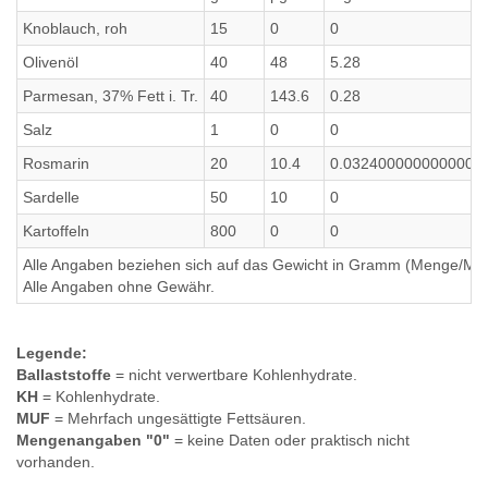
Knoblauch, roh
15
0
0
Olivenöl
40
48
5.28
Parmesan, 37% Fett i. Tr.
40
143.6
0.28
Salz
1
0
0
Rosmarin
20
10.4
0.0324000000000000
Sardelle
50
10
0
Kartoffeln
800
0
0
Alle Angaben beziehen sich auf das Gewicht in Gramm (Menge/Millili
Alle Angaben ohne Gewähr.
Legende:
Ballaststoffe
= nicht verwertbare Kohlenhydrate.
KH
= Kohlenhydrate.
MUF
= Mehrfach ungesättigte Fettsäuren.
Mengenangaben "0"
= keine Daten oder praktisch nicht
vorhanden.