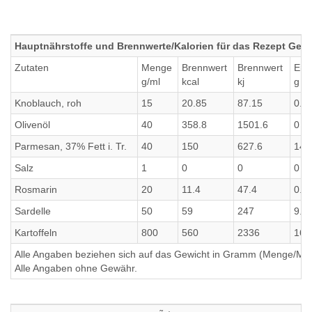
Hauptnährstoffe und Brennwerte/Kalorien für das Rezept GefÃ
Zutaten
Menge
Brennwert
Brennwert
Eiw
g/ml
kcal
kj
g
Knoblauch, roh
15
20.85
87.15
0.9
Olivenöl
40
358.8
1501.6
0
Parmesan, 37% Fett i. Tr.
40
150
627.6
14.
Salz
1
0
0
0
Rosmarin
20
11.4
47.4
0.1
Sardelle
50
59
247
9.7
Kartoffeln
800
560
2336
16
Alle Angaben beziehen sich auf das Gewicht in Gramm (Menge/Millili
Alle Angaben ohne Gewähr.