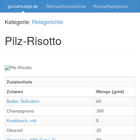
grundrezept.de
Stichwortverzeichnis
Rezeptkategorien
Kategorie:
Reisgerichte
Pilz-Risotto
Zutatenliste
Zutaten
Menge (g/ml)
Butter, Süßrahm-
60
Champignons
300
Knoblauch, roh
5
Olivenöl
20