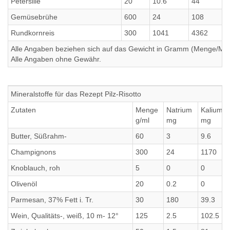
Petersilie
20
10.6
44
Gemüsebrühe
600
24
108
Rundkornreis
300
1041
4362
Alle Angaben beziehen sich auf das Gewicht in Gramm (Menge/Millili
Alle Angaben ohne Gewähr.
Mineralstoffe für das Rezept Pilz-Risotto
Zutaten
Menge
Natrium
Kalium
g/ml
mg
mg
Butter, Süßrahm-
60
3
9.6
Champignons
300
24
1170
Knoblauch, roh
5
0
0
Olivenöl
20
0.2
0
Parmesan, 37% Fett i. Tr.
30
180
39.3
Wein, Qualitäts-, weiß, 10 m- 12°
125
2.5
102.5