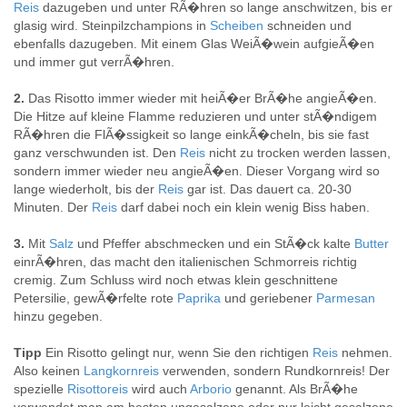
Reis
dazugeben und unter RÃ�hren so lange anschwitzen, bis er
glasig wird. Steinpilzchampions in
Scheiben
schneiden und
ebenfalls dazugeben. Mit einem Glas WeiÃ�wein aufgieÃ�en
und immer gut verrÃ�hren.
2.
Das Risotto immer wieder mit heiÃ�er BrÃ�he angieÃ�en.
Die Hitze auf kleine Flamme reduzieren und unter stÃ�ndigem
RÃ�hren die FlÃ�ssigkeit so lange einkÃ�cheln, bis sie fast
ganz verschwunden ist. Den
Reis
nicht zu trocken werden lassen,
sondern immer wieder neu angieÃ�en. Dieser Vorgang wird so
lange wiederholt, bis der
Reis
gar ist. Das dauert ca. 20-30
Minuten. Der
Reis
darf dabei noch ein klein wenig Biss haben.
3.
Mit
Salz
und Pfeffer abschmecken und ein StÃ�ck kalte
Butter
einrÃ�hren, das macht den italienischen Schmorreis richtig
cremig. Zum Schluss wird noch etwas klein geschnittene
Petersilie, gewÃ�rfelte rote
Paprika
und geriebener
Parmesan
hinzu gegeben.
Tipp
Ein Risotto gelingt nur, wenn Sie den richtigen
Reis
nehmen.
Also keinen
Langkornreis
verwenden, sondern Rundkornreis! Der
spezielle
Risottoreis
wird auch
Arborio
genannt. Als BrÃ�he