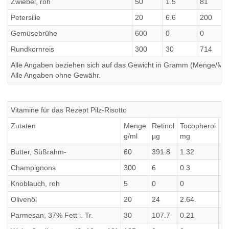
Zwiebel, roh
50
1.5
81
Petersilie
20
6.6
200
Gemüsebrühe
600
0
0
Rundkornreis
300
30
714
Alle Angaben beziehen sich auf das Gewicht in Gramm (Menge/Millili
Alle Angaben ohne Gewähr.
Vitamine für das Rezept Pilz-Risotto
Zutaten
Menge
Retinol
Tocopherol
Th
g/ml
µg
mg
m
Butter, Süßrahm-
60
391.8
1.32
0.
Champignons
300
6
0.3
0.
Knoblauch, roh
5
0
0
0.
Olivenöl
20
24
2.64
0
Parmesan, 37% Fett i. Tr.
30
107.7
0.21
0.