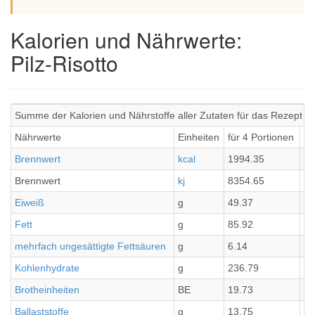
Kalorien und Nährwerte:
Pilz-Risotto
Summe der Kalorien und Nährstoffe aller Zutaten für das Rezept Pil
Nährwerte
Einheiten
für 4 Portionen
pr
Brennwert
kcal
1994.35
49
Brennwert
kj
8354.65
20
Eiweiß
g
49.37
12
Fett
g
85.92
21
mehrfach ungesättigte Fettsäuren
g
6.14
1.
Kohlenhydrate
g
236.79
59
Brotheinheiten
BE
19.73
4.
Ballaststoffe
g
13.75
3.