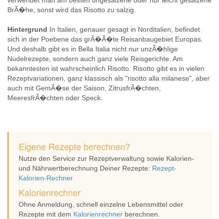
verwendet man am besten ungesalzene oder nur leicht gesalzene
BrÃ�he, sonst wird das Risotto zu salzig.
Hintergrund
In Italien, genauer gesagt in Norditalien, befindet
sich in der Poebene das grÃ�Ã�te Reisanbaugebiet Europas.
Und deshalb gibt es in Bella Italia nicht nur unzÃ�hlige
Nudelrezepte, sondern auch ganz viele Reisgerichte. Am
bekanntesten ist wahrscheinlich Risotto. Risotto gibt es in vielen
Rezeptvariationen, ganz klassisch als "risotto alla milanese", aber
auch mit GemÃ�se der Saison, ZitrusfrÃ�chten,
MeeresfrÃ�chten oder Speck.
Eigene Rezepte berechnen?
Nutze den Service zur Rezeptverwaltung sowie Kalorien-
und Nährwertberechnung Deiner Rezepte:
Rezept-
Kalorien-Rechner
Kalorienrechner
Ohne Anmeldung, schnell einzelne Lebensmittel oder
Rezepte mit dem
Kalorienrechner
berechnen.