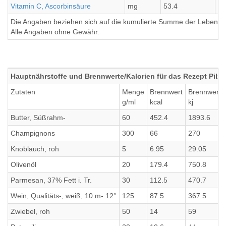
Vitamin C, Ascorbinsäure
mg
53.4
13
Die Angaben beziehen sich auf die kumulierte Summe der Lebensmi
Alle Angaben ohne Gewähr.
Hauptnährstoffe und Brennwerte/Kalorien für das Rezept Pilz-
Zutaten
Menge
Brennwert
Brennwert
g/ml
kcal
kj
Butter, Süßrahm-
60
452.4
1893.6
Champignons
300
66
270
Knoblauch, roh
5
6.95
29.05
Olivenöl
20
179.4
750.8
Parmesan, 37% Fett i. Tr.
30
112.5
470.7
Wein, Qualitäts-, weiß, 10 m- 12°
125
87.5
367.5
Zwiebel, roh
50
14
59