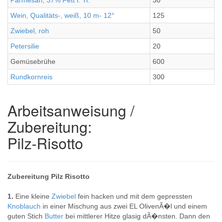
Parmesan, 37% Fett i. Tr.
30
Wein, Qualitäts-, weiß, 10 m- 12°
125
Zwiebel, roh
50
Petersilie
20
Gemüsebrühe
600
Rundkornreis
300
Arbeitsanweisung /
Zubereitung:
Pilz-Risotto
Zubereitung Pilz Risotto
1.
Eine kleine
Zwiebel
fein hacken und mit dem gepressten
Knoblauch
in einer Mischung aus zwei EL OlivenÃ�l und einem
guten Stich
Butter
bei mittlerer Hitze glasig dÃ�nsten. Dann den