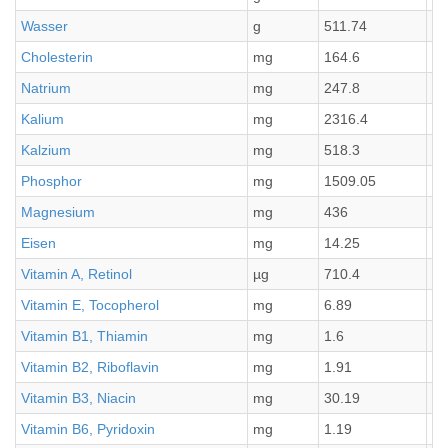
Wasser
g
511.74
12
Cholesterin
mg
164.6
41
Natrium
mg
247.8
61
Kalium
mg
2316.4
57
Kalzium
mg
518.3
12
Phosphor
mg
1509.05
37
Magnesium
mg
436
10
Eisen
mg
14.25
3.
Vitamin A, Retinol
µg
710.4
17
Vitamin E, Tocopherol
mg
6.89
1.
Vitamin B1, Thiamin
mg
1.6
0.
Vitamin B2, Riboflavin
mg
1.91
0.
Vitamin B3, Niacin
mg
30.19
7.
Vitamin B6, Pyridoxin
mg
1.19
0.