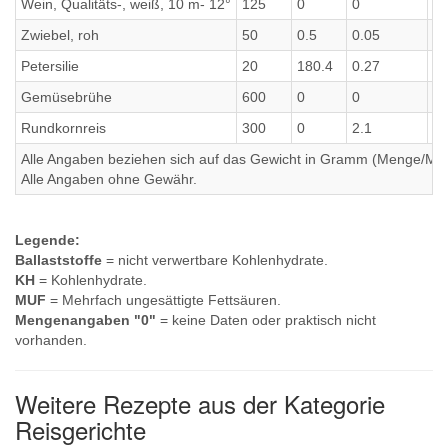
Wein, Qualitäts-, weiß, 10 m- 12°
125
0
0
0
Zwiebel, roh
50
0.5
0.05
0.
Petersilie
20
180.4
0.27
0
Gemüsebrühe
600
0
0
0
Rundkornreis
300
0
2.1
1
Alle Angaben beziehen sich auf das Gewicht in Gramm (Menge/Millili
Alle Angaben ohne Gewähr.
Legende:
Ballaststoffe
= nicht verwertbare Kohlenhydrate.
KH
= Kohlenhydrate.
MUF
= Mehrfach ungesättigte Fettsäuren.
Mengenangaben "0"
= keine Daten oder praktisch nicht
vorhanden.
Weitere Rezepte aus der Kategorie
Reisgerichte