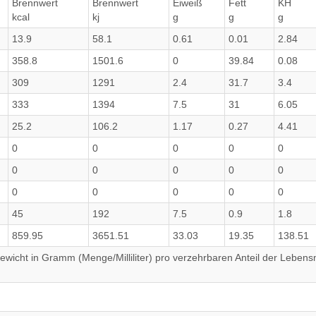
Brennwert
Brennwert
Eiweiß
Fett
KH
kcal
kj
g
g
g
13.9
58.1
0.61
0.01
2.84
358.8
1501.6
0
39.84
0.08
309
1291
2.4
31.7
3.4
333
1394
7.5
31
6.05
25.2
106.2
1.17
0.27
4.41
0
0
0
0
0
0
0
0
0
0
0
0
0
0
0
45
192
7.5
0.9
1.8
859.95
3651.51
33.03
19.35
138.51
wicht in Gramm (Menge/Milliliter) pro verzehrbaren Anteil der Lebensm