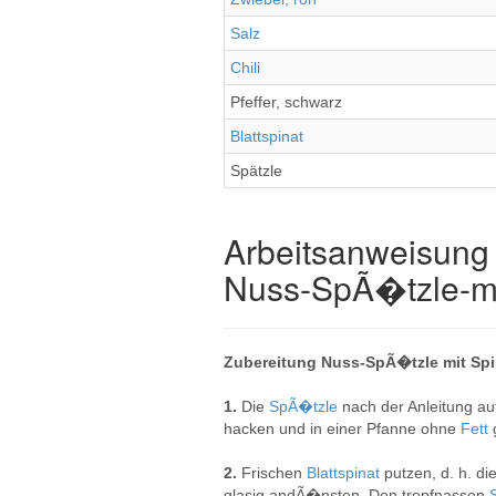
Salz
Chili
Pfeffer, schwarz
Blattspinat
Spätzle
Arbeitsanweisung 
Nuss-SpÃ�tzle-mi
Zubereitung Nuss-SpÃ�tzle mit Spi
1.
Die
SpÃ�tzle
nach der Anleitung au
hacken und in einer Pfanne ohne
Fett
2.
Frischen
Blattspinat
putzen, d. h. d
glasig andÃ�nsten. Den tropfnassen