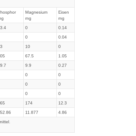
hosphor
Magnesium
Eisen
mg
mg
mg
3.4
0
0.14
0
0.04
3
10
0
05
67.5
1.05
9.7
9.9
0.27
0
0
0
0
0
0
65
174
12.3
52.86
11.877
4.86
ittel.