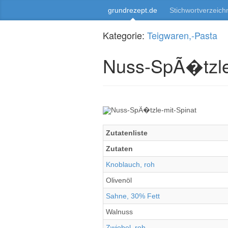
grundrezept.de
Stichwortverzeich
Kategorie:
Teigwaren,-Pasta
Nuss-SpÃ�tzle
Zutatenliste
Zutaten
Knoblauch, roh
Olivenöl
Sahne, 30% Fett
Walnuss
Zwiebel, roh