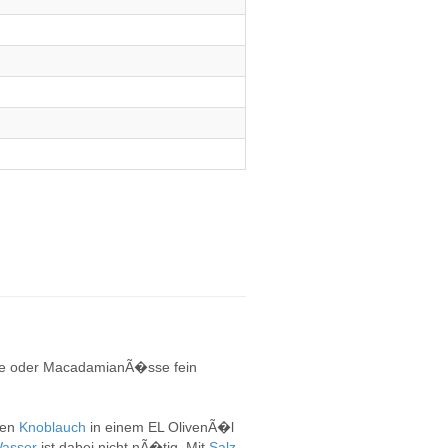
se oder MacadamianÃ�sse fein
ten
Knoblauch
in einem EL OlivenÃ�l
asser
ist dabei nicht nÃ�tig. Mit
Salz