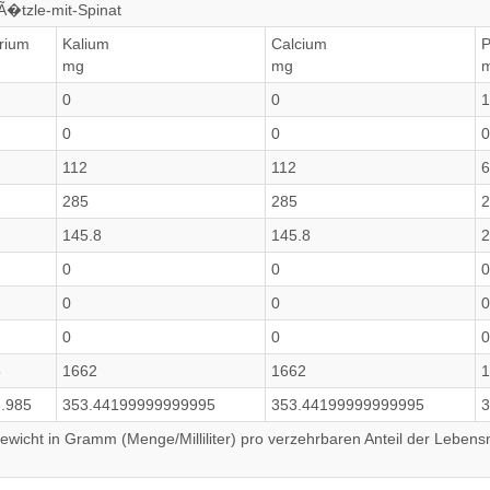
Ã�tzle-mit-Spinat
rium
Kalium
Calcium
P
mg
mg
0
0
1
0
0
0
112
112
6
285
285
2
145.8
145.8
2
0
0
0
0
0
0
0
0
0
5
1662
1662
1
.985
353.44199999999995
353.44199999999995
3
wicht in Gramm (Menge/Milliliter) pro verzehrbaren Anteil der Lebensm