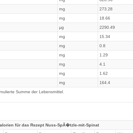
mg
273.28
mg
18.66
µg
2290.49
mg
15.34
mg
0.8
mg
1.29
mg
4.1
mg
1.62
mg
164.4
umulierte Summe der Lebensmittel.
lorien für das Rezept Nuss-SpÃ�tzle-mit-Spinat