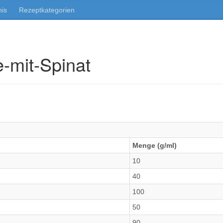
nis
Rezeptkategorien
-mit-Spinat
Menge (g/ml)
10
40
100
50
90