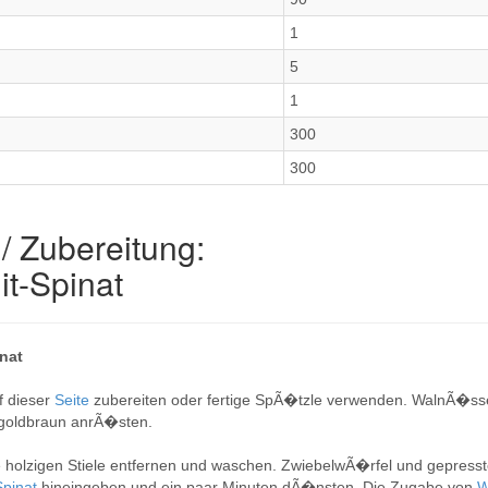
1
5
1
300
300
/ Zubereitung:
t-Spinat
nat
f dieser
Seite
zubereiten oder fertige SpÃ�tzle verwenden. WalnÃ�s
goldbraun anrÃ�sten.
ie holzigen Stiele entfernen und waschen. ZwiebelwÃ�rfel und gepress
Spinat
hineingeben und ein paar Minuten dÃ�nsten. Die Zugabe von
W