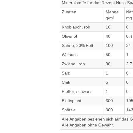
Mineralstoffe für das Rezept Nuss-Sp
Zutaten
Menge
Nat
g/ml
mg
Knoblauch, roh
10
0
Olivenöl
40
0.4
Sahne, 30% Fett
100
34
Walnuss
50
1
Zwiebel, roh
90
2.7
Salz
1
0
Chili
5
0
Pfeffer, schwarz
1
0
Blattspinat
300
19
Spätzle
300
143
Alle Angaben beziehen sich auf das Ge
Alle Angaben ohne Gewähr.