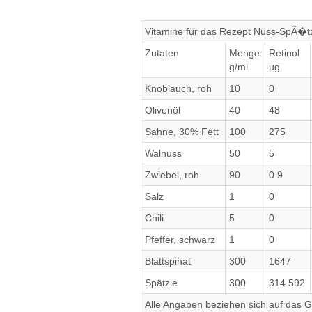
Vitamine für das Rezept Nuss-SpÃ�tz
Zutaten
Menge
Retinol
g/ml
µg
Knoblauch, roh
10
0
Olivenöl
40
48
Sahne, 30% Fett
100
275
Walnuss
50
5
Zwiebel, roh
90
0.9
Salz
1
0
Chili
5
0
Pfeffer, schwarz
1
0
Blattspinat
300
1647
Spätzle
300
314.592
Alle Angaben beziehen sich auf das Ge