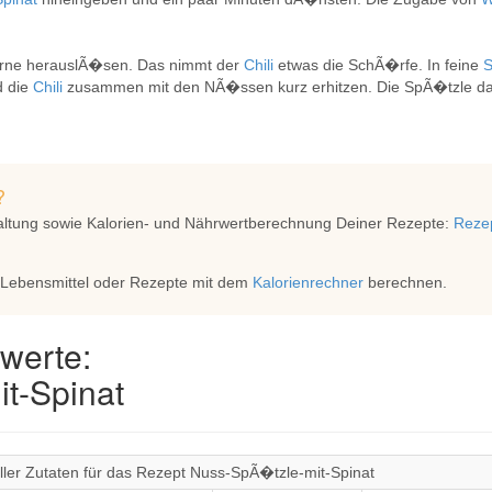
Kerne herauslÃ�sen. Das nimmt der
Chili
etwas die SchÃ�rfe. In feine
S
d die
Chili
zusammen mit den NÃ�ssen kurz erhitzen. Die SpÃ�tzle da
?
altung sowie Kalorien- und Nährwertberechnung Deiner Rezepte:
Rezep
 Lebensmittel oder Rezepte mit dem
Kalorienrechner
berechnen.
werte:
t-Spinat
ller Zutaten für das Rezept Nuss-SpÃ�tzle-mit-Spinat