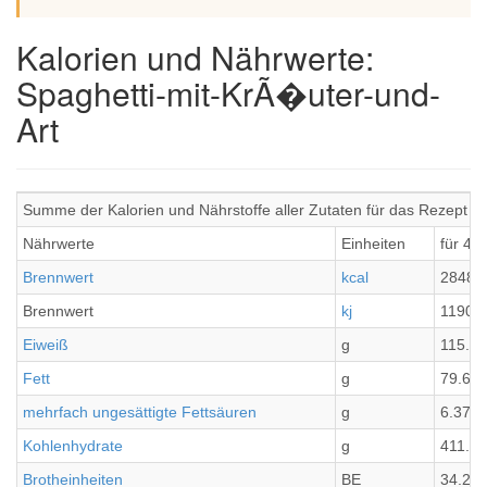
Kalorien und Nährwerte:
Spaghetti-mit-KrÃ�uter-und-
Art
Summe der Kalorien und Nährstoffe aller Zutaten für das Rezept S
Nährwerte
Einheiten
für 4 
Brennwert
kcal
2848.
Brennwert
kj
11902
Eiweiß
g
115.76
Fett
g
79.63
mehrfach ungesättigte Fettsäuren
g
6.37
Kohlenhydrate
g
411.13
Brotheinheiten
BE
34.26