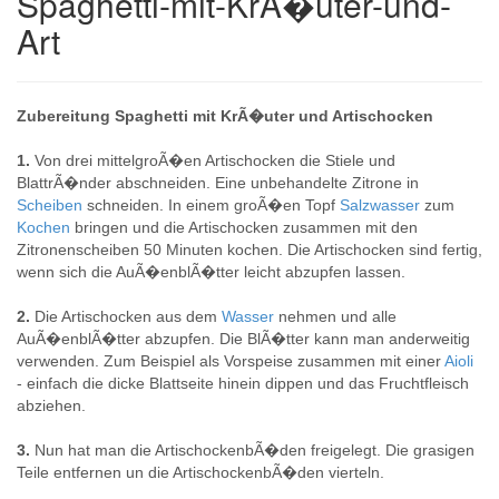
Spaghetti-mit-KrÃ�uter-und-
Art
Zubereitung Spaghetti mit KrÃ�uter und Artischocken
1.
Von drei mittelgroÃ�en Artischocken die Stiele und
BlattrÃ�nder abschneiden. Eine unbehandelte Zitrone in
Scheiben
schneiden. In einem groÃ�en Topf
Salzwasser
zum
Kochen
bringen und die Artischocken zusammen mit den
Zitronenscheiben 50 Minuten kochen. Die Artischocken sind fertig,
wenn sich die AuÃ�enblÃ�tter leicht abzupfen lassen.
2.
Die Artischocken aus dem
Wasser
nehmen und alle
AuÃ�enblÃ�tter abzupfen. Die BlÃ�tter kann man anderweitig
verwenden. Zum Beispiel als Vorspeise zusammen mit einer
Aioli
- einfach die dicke Blattseite hinein dippen und das Fruchtfleisch
abziehen.
3.
Nun hat man die ArtischockenbÃ�den freigelegt. Die grasigen
Teile entfernen un die ArtischockenbÃ�den vierteln.