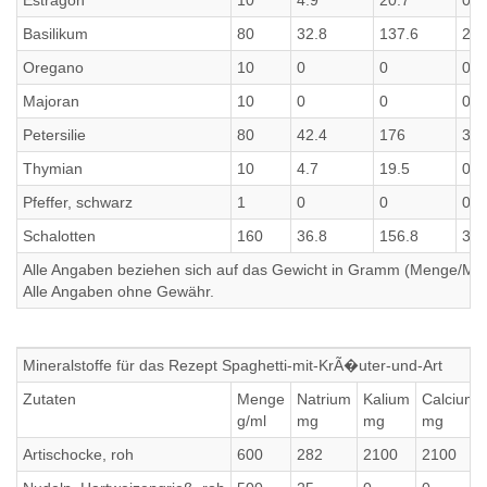
Estragon
10
4.9
20.7
0.3
Basilikum
80
32.8
137.6
2.4
Oregano
10
0
0
0
Majoran
10
0
0
0
Petersilie
80
42.4
176
3.
Thymian
10
4.7
19.5
0.1
Pfeffer, schwarz
1
0
0
0
Schalotten
160
36.8
156.8
3.2
Alle Angaben beziehen sich auf das Gewicht in Gramm (Menge/Millili
Alle Angaben ohne Gewähr.
Mineralstoffe für das Rezept Spaghetti-mit-KrÃ�uter-und-Art
Zutaten
Menge
Natrium
Kalium
Calcium
g/ml
mg
mg
mg
Artischocke, roh
600
282
2100
2100