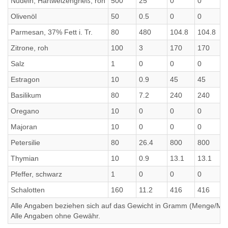
Nudeln, Hartweizengrieß, roh
500
25
0
0
Olivenöl
50
0.5
0
0
Parmesan, 37% Fett i. Tr.
80
480
104.8
104.8
Zitrone, roh
100
3
170
170
Salz
1
0
0
0
Estragon
10
0.9
45
45
Basilikum
80
7.2
240
240
Oregano
10
0
0
0
Majoran
10
0
0
0
Petersilie
80
26.4
800
800
Thymian
10
0.9
13.1
13.1
Pfeffer, schwarz
1
0
0
0
Schalotten
160
11.2
416
416
Alle Angaben beziehen sich auf das Gewicht in Gramm (Menge/Millili
Alle Angaben ohne Gewähr.