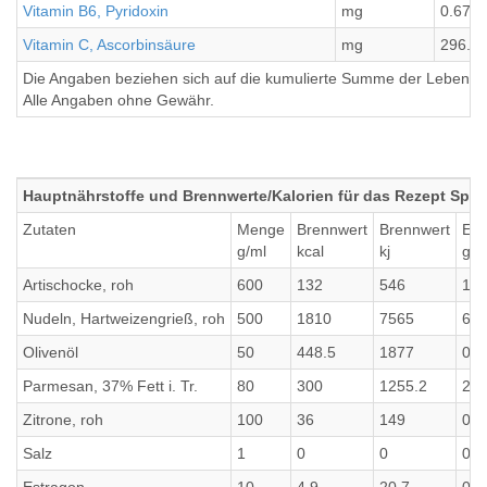
Vitamin B6, Pyridoxin
mg
0.67
Vitamin C, Ascorbinsäure
mg
296.4
Die Angaben beziehen sich auf die kumulierte Summe der Lebensmi
Alle Angaben ohne Gewähr.
Hauptnährstoffe und Brennwerte/Kalorien für das Rezept Spag
Zutaten
Menge
Brennwert
Brennwert
Eiw
g/ml
kcal
kj
g
Artischocke, roh
600
132
546
14.
Nudeln, Hartweizengrieß, roh
500
1810
7565
62.
Olivenöl
50
448.5
1877
0
Parmesan, 37% Fett i. Tr.
80
300
1255.2
28.
Zitrone, roh
100
36
149
0.7
Salz
1
0
0
0