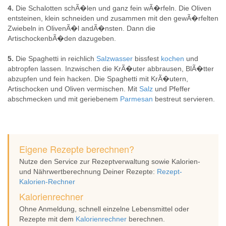
4.
Die Schalotten schÃ�len und ganz fein wÃ�rfeln. Die Oliven
entsteinen, klein schneiden und zusammen mit den gewÃ�rfelten
Zwiebeln in OlivenÃ�l andÃ�nsten. Dann die
ArtischockenbÃ�den dazugeben.
5.
Die Spaghetti in reichlich
Salzwasser
bissfest
kochen
und
abtropfen lassen. Inzwischen die KrÃ�uter abbrausen, BlÃ�tter
abzupfen und fein hacken. Die Spaghetti mit KrÃ�utern,
Artischocken und Oliven vermischen. Mit
Salz
und Pfeffer
abschmecken und mit geriebenem
Parmesan
bestreut servieren.
Eigene Rezepte berechnen?
Nutze den Service zur Rezeptverwaltung sowie Kalorien-
und Nährwertberechnung Deiner Rezepte:
Rezept-
Kalorien-Rechner
Kalorienrechner
Ohne Anmeldung, schnell einzelne Lebensmittel oder
Rezepte mit dem
Kalorienrechner
berechnen.