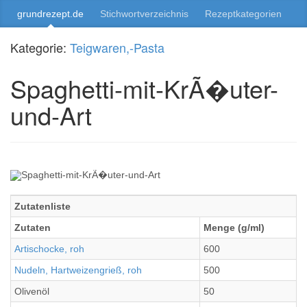
grundrezept.de
Stichwortverzeichnis
Rezeptkategorien
Kategorie:
Teigwaren,-Pasta
Spaghetti-mit-KrÃ�uter-
und-Art
Zutatenliste
Zutaten
Menge (g/ml)
Artischocke, roh
600
Nudeln, Hartweizengrieß, roh
500
Olivenöl
50