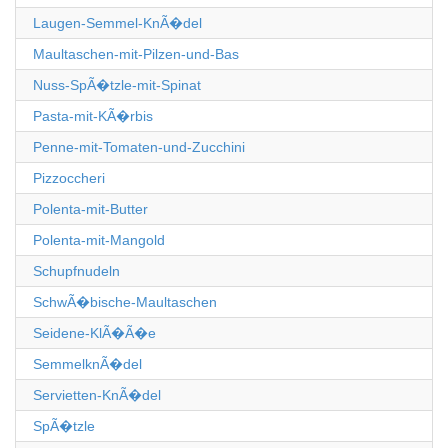
Laugen-Semmel-KnÃ�del
Maultaschen-mit-Pilzen-und-Bas
Nuss-SpÃ�tzle-mit-Spinat
Pasta-mit-KÃ�rbis
Penne-mit-Tomaten-und-Zucchini
Pizzoccheri
Polenta-mit-Butter
Polenta-mit-Mangold
Schupfnudeln
SchwÃ�bische-Maultaschen
Seidene-KlÃ�Ã�e
SemmelknÃ�del
Servietten-KnÃ�del
SpÃ�tzle