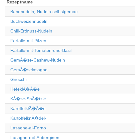
Rezeptname
Bandnudeln,-Nudeln-selbstgemac
Buchweizennudeln
Chili-Erdnuss-Nudeln
Farfalle-mit-Pilzen
Farfalle-mit-Tomaten-und-Basil
GemÃ�se-Cashew-Nudeln
GemÃ�selasagne
Gnocchi
HefeklÃ�Ã�e
KÃ�se-SpÃ�tzle
KaroffelklÃ�Ã�e
KartoffelknÃ�del-
Lasagne-al-Forno
Lasagne-mit-Auberginen