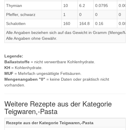
Thymian
10
6.2
0.0795
0.008
Pfeffer, schwarz
1
0
0
0
Schalotten
160
164.8
0.16
0.08
Alle Angaben beziehen sich auf das Gewicht in Gramm (Menge/Millili
Alle Angaben ohne Gewähr.
Legende:
Ballaststoffe
= nicht verwertbare Kohlenhydrate.
KH
= Kohlenhydrate.
MUF
= Mehrfach ungesättigte Fettsäuren.
Mengenangaben "0"
= keine Daten oder praktisch nicht
vorhanden.
Weitere Rezepte aus der Kategorie
Teigwaren,-Pasta
Rezepte aus der Kategorie Teigwaren,-Pasta