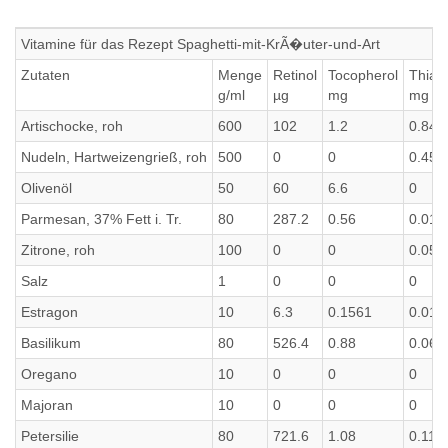
Vitamine für das Rezept Spaghetti-mit-KrÃ�uter-und-Art
Zutaten
Menge
Retinol
Tocopherol
Thiam
g/ml
µg
mg
mg
Artischocke, roh
600
102
1.2
0.840
Nudeln, Hartweizengrieß, roh
500
0
0
0.45
Olivenöl
50
60
6.6
0
Parmesan, 37% Fett i. Tr.
80
287.2
0.56
0.016
Zitrone, roh
100
0
0
0.05
Salz
1
0
0
0
Estragon
10
6.3
0.1561
0.015
Basilikum
80
526.4
0.88
0.064
Oregano
10
0
0
0
Majoran
10
0
0
0
Petersilie
80
721.6
1.08
0.112