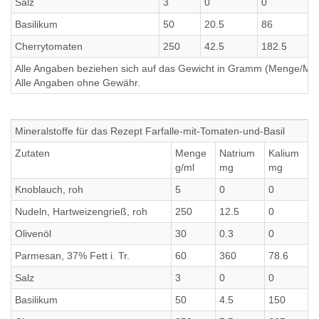
Salz
3
0
0
Basilikum
50
20.5
86
Cherrytomaten
250
42.5
182.5
Alle Angaben beziehen sich auf das Gewicht in Gramm (Menge/Millili
Alle Angaben ohne Gewähr.
Mineralstoffe für das Rezept Farfalle-mit-Tomaten-und-Basil
Zutaten
Menge
Natrium
Kalium
C
g/ml
mg
mg
Knoblauch, roh
5
0
0
0
Nudeln, Hartweizengrieß, roh
250
12.5
0
0
Olivenöl
30
0.3
0
0
Parmesan, 37% Fett i. Tr.
60
360
78.6
7
Salz
3
0
0
0
Basilikum
50
4.5
150
1