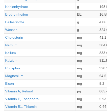
Kohlenhydrate
g
198.59
Brotheinheiten
BE
16.55
Ballaststoffe
g
4.06
Wasser
g
324.98
Cholesterin
mg
41.1
Natrium
mg
384.8
Kalium
mg
833.6
Kalzium
mg
911.5
Phosphor
mg
928.5
Magnesium
mg
64.5
Eisen
mg
5.2
Vitamin A, Retinol
µg
865.4
Vitamin E, Tocopherol
mg
6.93
Vitamin B1, Thiamin
mg
0.44