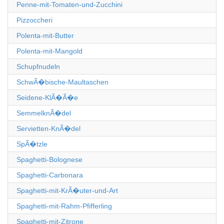
Penne-mit-Tomaten-und-Zucchini
Pizzoccheri
Polenta-mit-Butter
Polenta-mit-Mangold
Schupfnudeln
SchwÃ�bische-Maultaschen
Seidene-KlÃ�Ã�e
SemmelknÃ�del
Servietten-KnÃ�del
SpÃ�tzle
Spaghetti-Bolognese
Spaghetti-Carbonara
Spaghetti-mit-KrÃ�uter-und-Art
Spaghetti-mit-Rahm-Pfifferling
Spaghetti-mit-Zitrone