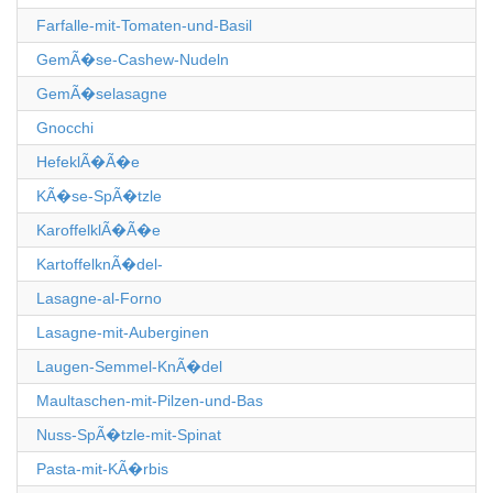
Farfalle-mit-Tomaten-und-Basil
GemÃ�se-Cashew-Nudeln
GemÃ�selasagne
Gnocchi
HefeklÃ�Ã�e
KÃ�se-SpÃ�tzle
KaroffelklÃ�Ã�e
KartoffelknÃ�del-
Lasagne-al-Forno
Lasagne-mit-Auberginen
Laugen-Semmel-KnÃ�del
Maultaschen-mit-Pilzen-und-Bas
Nuss-SpÃ�tzle-mit-Spinat
Pasta-mit-KÃ�rbis