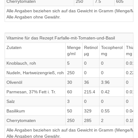
Cherrytomaten
250
7.5
605
6
Alle Angaben beziehen sich auf das Gewicht in Gramm (Menge/Millili
Alle Angaben ohne Gewähr.
Vitamine für das Rezept Farfalle-mit-Tomaten-und-Basil
Zutaten
Menge
Retinol
Tocopherol
Thiam
g/ml
µg
mg
mg
Knoblauch, roh
5
0
0
0.01
Nudeln, Hartweizengrieß, roh
250
0
0
0.225
Olivenöl
30
36
3.96
0
Parmesan, 37% Fett i. Tr.
60
215.4
0.42
0.012
Salz
3
0
0
0
Basilikum
50
329
0.55
0.04
Cherrytomaten
250
285
2
0.15
Alle Angaben beziehen sich auf das Gewicht in Gramm (Menge/Millili
Alle Angaben ohne Gewähr.