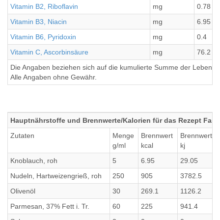
Vitamin B2, Riboflavin
mg
0.78
Vitamin B3, Niacin
mg
6.95
Vitamin B6, Pyridoxin
mg
0.4
Vitamin C, Ascorbinsäure
mg
76.2
Die Angaben beziehen sich auf die kumulierte Summe der Lebensmi
Alle Angaben ohne Gewähr.
Hauptnährstoffe und Brennwerte/Kalorien für das Rezept Farf
Zutaten
Menge
Brennwert
Brennwert
g/ml
kcal
kj
Knoblauch, roh
5
6.95
29.05
Nudeln, Hartweizengrieß, roh
250
905
3782.5
Olivenöl
30
269.1
1126.2
Parmesan, 37% Fett i. Tr.
60
225
941.4