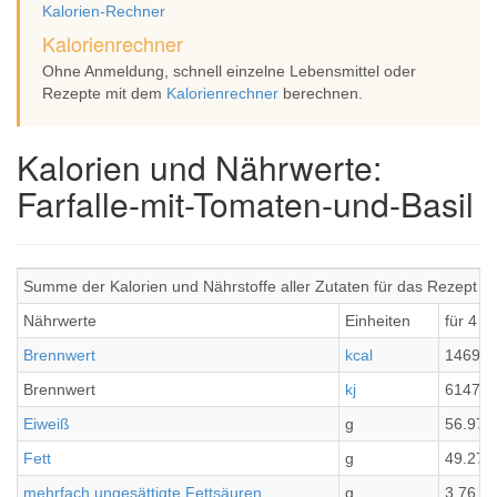
Kalorien-Rechner
Kalorienrechner
Ohne Anmeldung, schnell einzelne Lebensmittel oder
Rezepte mit dem
Kalorienrechner
berechnen.
Kalorien und Nährwerte:
Farfalle-mit-Tomaten-und-Basil
Summe der Kalorien und Nährstoffe aller Zutaten für das Rezept Fa
Nährwerte
Einheiten
für 4 P
Brennwert
kcal
1469.0
Brennwert
kj
6147.6
Eiweiß
g
56.97
Fett
g
49.27
mehrfach ungesättigte Fettsäuren
g
3.76