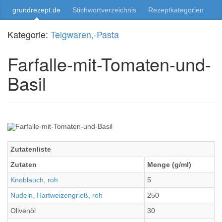
grundrezept.de
Stichwortverzeichnis
Rezeptkategorien
Kategorie:
Teigwaren,-Pasta
Farfalle-mit-Tomaten-und-
Basil
Zutatenliste
Zutaten
Menge (g/ml)
Knoblauch, roh
5
Nudeln, Hartweizengrieß, roh
250
Olivenöl
30