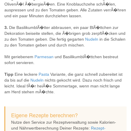
OlivenÃ�l Ã�bergieÃ�en. Eine Knoblauchzehe schÃ�len,
auspressen und zu den Tomaten geben. Alle Zutaten verrÃ�hren
und ein paar Minuten durchziehen lassen.
3.
Die BasilikumblÃ�tter abbrausen, ein paar BlÃ�ttchen zur
Dekoration beiseite stellen, die Ã�brigen grob zerpflÃ�cken und
zu den Tomaten geben. Die fertig gegarten
Nudeln
in die Schalen
zu den Tomaten geben und durch mischen.
Mit geriebenem
Parmesan
und BasilikumblÃ�ttchen bestreut
sofort servieren.
Tipp
Eine leckere
Pasta
Variante, die ganz schnell zubereitet ist
da bis auf die
Nudeln
nichts gekocht wird. Dazu noch frisch und
leicht. Ideal fÃ�r heiÃ�e Sommertage, wenn man nicht lange
am Herd stehen mÃ�chte.
Eigene Rezepte berechnen?
Nutze den Service zur Rezeptverwaltung sowie Kalorien-
und Nährwertberechnung Deiner Rezepte:
Rezept-