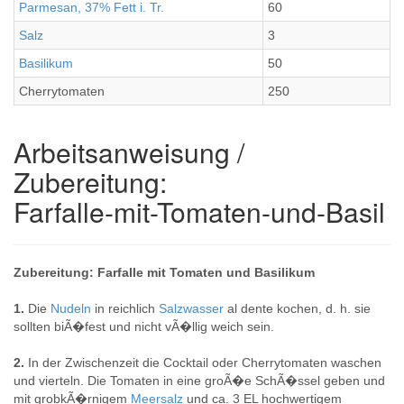
Parmesan, 37% Fett i. Tr.
60
Salz
3
Basilikum
50
Cherrytomaten
250
Arbeitsanweisung /
Zubereitung:
Farfalle-mit-Tomaten-und-Basil
Zubereitung: Farfalle mit Tomaten und Basilikum
1.
Die
Nudeln
in reichlich
Salzwasser
al dente kochen, d. h. sie
sollten biÃ�fest und nicht vÃ�llig weich sein.
2.
In der Zwischenzeit die Cocktail oder Cherrytomaten waschen
und vierteln. Die Tomaten in eine groÃ�e SchÃ�ssel geben und
mit grobkÃ�rnigem
Meersalz
und ca. 3 EL hochwertigem