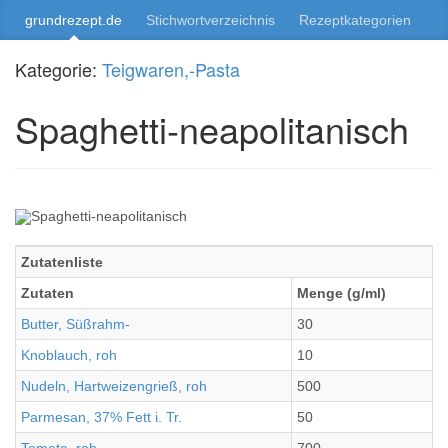
grundrezept.de
Stichwortverzeichnis
Rezeptkategorien
Kategorie:
Teigwaren,-Pasta
Spaghetti-neapolitanisch
Zutatenliste
Zutaten
Menge (g/ml)
Butter, Süßrahm-
30
Knoblauch, roh
10
Nudeln, Hartweizengrieß, roh
500
Parmesan, 37% Fett i. Tr.
50