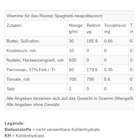
Vitamine für das Rezept Spaghetti-neapolitanisch
Zutaten
Menge
Retinol
Tocopherol
Thi
g/ml
µg
mg
mg
Butter, Süßrahm-
30
195.9
0.66
0.0
Knoblauch, roh
10
0
0
0.0
Nudeln, Hartweizengrieß, roh
500
0
0
0.4
Parmesan, 37% Fett i. Tr.
50
179.5
0.35
0.0
Tomate, roh
700
798
5.6
0.4
Salz
2
0
0
0
Alle Angaben beziehen sich auf das Gewicht in Gramm (Menge/Millili
Alle Angaben ohne Gewähr.
Legende:
Ballaststoffe
= nicht verwertbare Kohlenhydrate.
KH
= Kohlenhydrate.