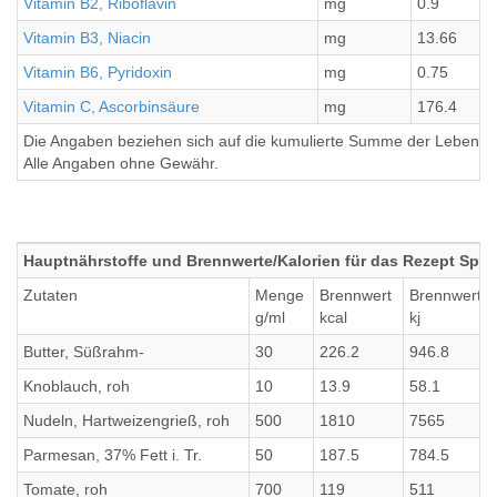
Vitamin B2, Riboflavin
mg
0.9
Vitamin B3, Niacin
mg
13.66
Vitamin B6, Pyridoxin
mg
0.75
Vitamin C, Ascorbinsäure
mg
176.4
Die Angaben beziehen sich auf die kumulierte Summe der Lebensmi
Alle Angaben ohne Gewähr.
Hauptnährstoffe und Brennwerte/Kalorien für das Rezept Spag
Zutaten
Menge
Brennwert
Brennwert
g/ml
kcal
kj
Butter, Süßrahm-
30
226.2
946.8
Knoblauch, roh
10
13.9
58.1
Nudeln, Hartweizengrieß, roh
500
1810
7565
Parmesan, 37% Fett i. Tr.
50
187.5
784.5
Tomate, roh
700
119
511