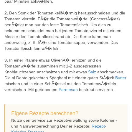
paar Minuten abkÃ�hlen.
2.
Den Stunk der Tomaten keilfÃ�rmig herausschneiden und die
Tomaten vierteln. FÃ�r die TomatenwÃ�rfel (ConcassÃ�es)
benÃ�tigt man nur das feste Tomatenfleisch. Um dies zu
bekommen schneidet man bei jedem Tomatenviertel mit einem
Messer den Tomatenfleischrand ab. Die Kerne kann man
anderweitig, z. B. fÃ�r eine Tomatensuppe, verwenden. Das
Tomatenfleisch fein wÃ�rfeln.
3.
In einer Pfanne etwas OlivenÃ�l erhitzen und die
TomatenwÃ�rfel zusammen mit 1-2 ausgepressten
Knoblauchzehen anschwitzen und mit etwas
Salz
abschmecken.
Die al Dente gekochten Spaghetti mit einem guten StÃ�ck
Butter
mischen und in einer SchÃ�ssel mit den TomatenwÃ�rfeln
vermischen. Mit geriebenem
Parmesan
bestreut servieren.
Eigene Rezepte berechnen?
Nutze den Service zur Rezeptverwaltung sowie Kalorien-
und Nährwertberechnung Deiner Rezepte:
Rezept-