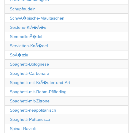
Schupfnudeln
SchwÃ�bische-Maultaschen
Seidene-KlÃ�Ã�e
SemmelknÃ�del
Servietten-KnÃ�del
SpÃ�tzle
Spaghetti-Bolognese
Spaghetti-Carbonara
Spaghetti-mit-KrÃ�uter-und-Art
Spaghetti-mit-Rahm-Pfifferling
Spaghetti-mit-Zitrone
Spaghetti-neapolitanisch
Spaghetti-Puttanesca
Spinat-Ravioli