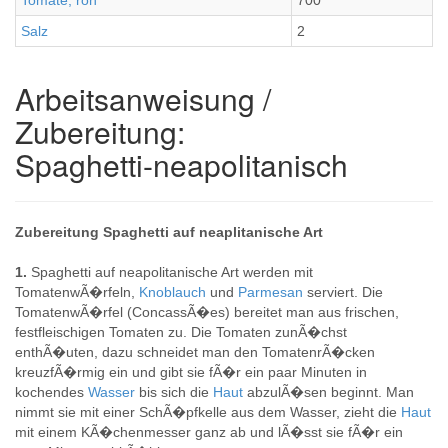
Tomate, roh
700
Salz
2
Arbeitsanweisung /
Zubereitung:
Spaghetti-neapolitanisch
Zubereitung Spaghetti auf neaplitanische Art
1.
Spaghetti auf neapolitanische Art werden mit
TomatenwÃ�rfeln,
Knoblauch
und
Parmesan
serviert. Die
TomatenwÃ�rfel (ConcassÃ�es) bereitet man aus frischen,
festfleischigen Tomaten zu. Die Tomaten zunÃ�chst
enthÃ�uten, dazu schneidet man den TomatenrÃ�cken
kreuzfÃ�rmig ein und gibt sie fÃ�r ein paar Minuten in
kochendes
Wasser
bis sich die
Haut
abzulÃ�sen beginnt. Man
nimmt sie mit einer SchÃ�pfkelle aus dem Wasser, zieht die
Haut
mit einem KÃ�chenmesser ganz ab und lÃ�sst sie fÃ�r ein