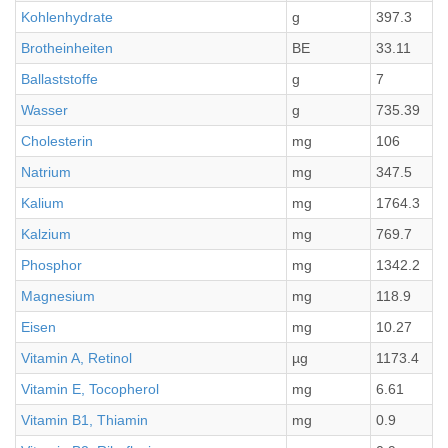
Kohlenhydrate
g
397.3
Brotheinheiten
BE
33.11
Ballaststoffe
g
7
Wasser
g
735.39
Cholesterin
mg
106
Natrium
mg
347.5
Kalium
mg
1764.3
Kalzium
mg
769.7
Phosphor
mg
1342.2
Magnesium
mg
118.9
Eisen
mg
10.27
Vitamin A, Retinol
µg
1173.4
Vitamin E, Tocopherol
mg
6.61
Vitamin B1, Thiamin
mg
0.9