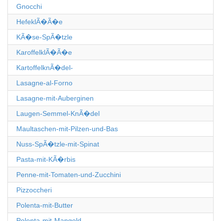
Gnocchi
HefeklÃ�Ã�e
KÃ�se-SpÃ�tzle
KaroffelklÃ�Ã�e
KartoffelknÃ�del-
Lasagne-al-Forno
Lasagne-mit-Auberginen
Laugen-Semmel-KnÃ�del
Maultaschen-mit-Pilzen-und-Bas
Nuss-SpÃ�tzle-mit-Spinat
Pasta-mit-KÃ�rbis
Penne-mit-Tomaten-und-Zucchini
Pizzoccheri
Polenta-mit-Butter
Polenta-mit-Mangold