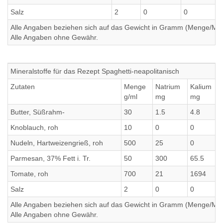
Salz
2
0
0
Alle Angaben beziehen sich auf das Gewicht in Gramm (Menge/Millili
Alle Angaben ohne Gewähr.
Mineralstoffe für das Rezept Spaghetti-neapolitanisch
Zutaten
Menge
Natrium
Kalium
g/ml
mg
mg
Butter, Süßrahm-
30
1.5
4.8
Knoblauch, roh
10
0
0
Nudeln, Hartweizengrieß, roh
500
25
0
Parmesan, 37% Fett i. Tr.
50
300
65.5
Tomate, roh
700
21
1694
Salz
2
0
0
Alle Angaben beziehen sich auf das Gewicht in Gramm (Menge/Millili
Alle Angaben ohne Gewähr.