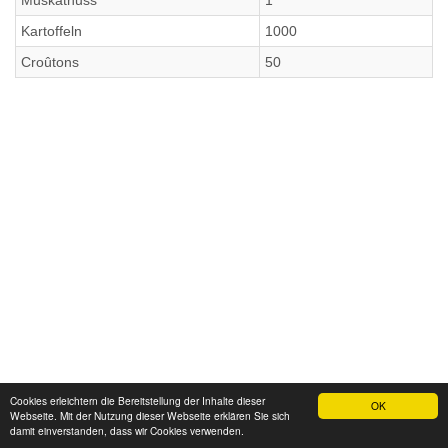
Muskatnuss
1
Kartoffeln
1000
Croûtons
50
Cookies erleichtern die Bereitstellung der Inhalte dieser
OK
Webseite. Mit der Nutzung dieser Webseite erklären Sie sich
damit einverstanden, dass wir Cookies verwenden.