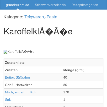
grundrezept.de
Stichwortverzeichnis
Rezeptkategorien
Kategorie:
Teigwaren,-Pasta
KaroffelklÃ�Ã�e
Zutatenliste
Zutaten
Menge (g/ml)
Butter, Süßrahm-
40
Grieß, Hartweizen
80
Milch, entrahmt, Kuh
170
Salz
1