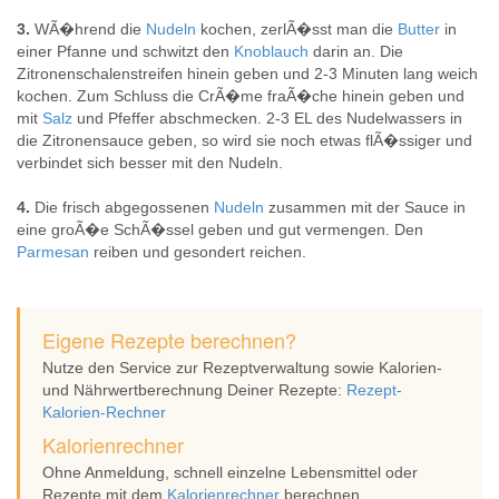
3.
WÃ�hrend die
Nudeln
kochen, zerlÃ�sst man die
Butter
in
einer Pfanne und schwitzt den
Knoblauch
darin an. Die
Zitronenschalenstreifen hinein geben und 2-3 Minuten lang weich
kochen. Zum Schluss die CrÃ�me fraÃ�che hinein geben und
mit
Salz
und Pfeffer abschmecken. 2-3 EL des Nudelwassers in
die Zitronensauce geben, so wird sie noch etwas flÃ�ssiger und
verbindet sich besser mit den Nudeln.
4.
Die frisch abgegossenen
Nudeln
zusammen mit der Sauce in
eine groÃ�e SchÃ�ssel geben und gut vermengen. Den
Parmesan
reiben und gesondert reichen.
Eigene Rezepte berechnen?
Nutze den Service zur Rezeptverwaltung sowie Kalorien-
und Nährwertberechnung Deiner Rezepte:
Rezept-
Kalorien-Rechner
Kalorienrechner
Ohne Anmeldung, schnell einzelne Lebensmittel oder
Rezepte mit dem
Kalorienrechner
berechnen.