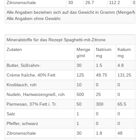
Zitronenschale
30
26.7
112.2
0.
Alle Angaben beziehen sich auf das Gewicht in Gramm (Menge/Millili
Alle Angaben ohne Gewähr.
Mineralstoffe für das Rezept Spaghetti-mit-Zitrone
Zutaten
Menge
Natrium
Kalium
C
g/ml
mg
mg
Butter, Süßrahm-
30
1.5
4.8
4
Crème fraîche, 40% Fett
125
48.75
131.25
1
Knoblauch, roh
10
0
0
0
Nudeln, Hartweizengrieß, roh
500
25
0
0
Parmesan, 37% Fett i. Tr.
50
300
65.5
6
Salz
1
0
0
0
Pfeffer, schwarz
1
0
0
0
Zitronenschale
30
1.8
48
4