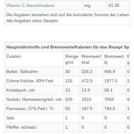
Vitamin C, Ascorbinsäure
mg
41.35
Die Angaben beziehen sich auf die kumulierte Summe der Lebensmi
Alle Angaben ohne Gewähr.
Hauptnährstoffe und Brennwerte/Kalorien für das Rezept Spagh
Zutaten
Menge
Brennwert
Brennwert
Eiw
g/ml
kcal
kj
g
Butter, Süßrahm-
30
226.2
946.8
0.2
Crème fraîche, 40% Fett
125
472.5
1977.5
2.5
Knoblauch, roh
10
13.9
58.1
0.6
Nudeln, Hartweizengrieß, roh
500
1810
7565
62.
Parmesan, 37% Fett i. Tr.
50
187.5
784.5
17.
Salz
1
0
0
0
Pfeffer, schwarz
1
0
0
0