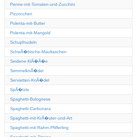
Penne-mit-Tomaten-und-Zucchini
Pizzoccheri
Polenta-mit-Butter
Polenta-mit-Mangold
Schupfnudeln
SchwÃ�bische-Maultaschen
Seidene-KlÃ�Ã�e
SemmelknÃ�del
Servietten-KnÃ�del
SpÃ�tzle
Spaghetti-Bolognese
Spaghetti-Carbonara
Spaghetti-mit-KrÃ�uter-und-Art
Spaghetti-mit-Rahm-Pfifferling