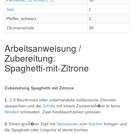
Parmesan, 37% Fett i. Tr.
50
Salz
1
Pfeffer, schwarz
1
Zitronenschale
30
Arbeitsanweisung /
Zubereitung:
Spaghetti-mit-Zitrone
Zubereitung Spaghetti mit Zitrone
1.
2-3 Biozitronen oder unbehandelte sizilianische Zitronen
abwaschen und die
Schale
mit einem ZestenreiÃ�er in feine
Streifen
schneiden. Zwei Knoblauchzehen pressen.
2.
Einen groÃ�en Topf mit
Salzwasser
zum
Kochen
bringen und
die Spaghetti oder Linguine al dente kochen.