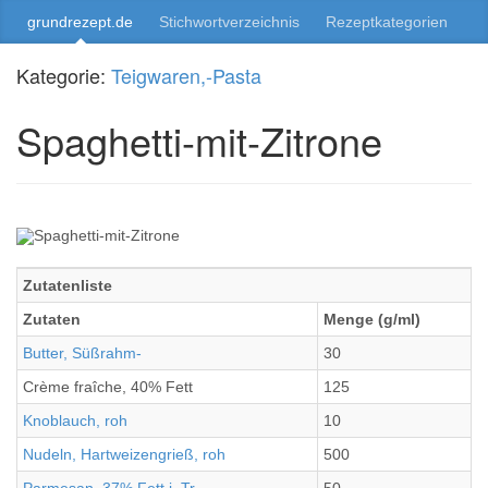
grundrezept.de
Stichwortverzeichnis
Rezeptkategorien
Kategorie:
Teigwaren,-Pasta
Spaghetti-mit-Zitrone
Zutatenliste
Zutaten
Menge (g/ml)
Butter, Süßrahm-
30
Crème fraîche, 40% Fett
125
Knoblauch, roh
10
Nudeln, Hartweizengrieß, roh
500