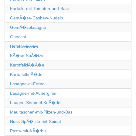
Farfalle-mit-Tomaten-und-Basil
GemÃ�se-Cashew-Nudeln
GemÃ�selasagne
Gnocchi
HefeklÃ�Ã�e
KÃ�se-SpÃ�tzle
KaroffelklÃ�Ã�e
KartoffelknÃ�del-
Lasagne-al-Forno
Lasagne-mit-Auberginen
Laugen-Semmel-KnÃ�del
Maultaschen-mit-Pilzen-und-Bas
Nuss-SpÃ�tzle-mit-Spinat
Pasta-mit-KÃ�rbis