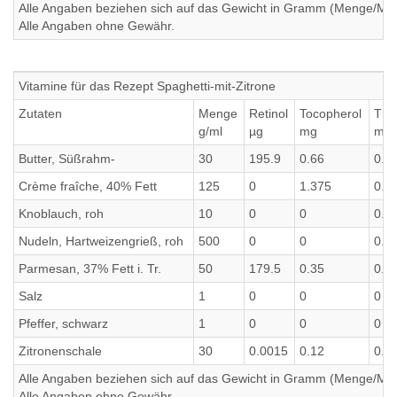
Alle Angaben beziehen sich auf das Gewicht in Gramm (Menge/Millili
Alle Angaben ohne Gewähr.
Vitamine für das Rezept Spaghetti-mit-Zitrone
Zutaten
Menge
Retinol
Tocopherol
Thi
g/ml
µg
mg
mg
Butter, Süßrahm-
30
195.9
0.66
0.0
Crème fraîche, 40% Fett
125
0
1.375
0.0
Knoblauch, roh
10
0
0
0.0
Nudeln, Hartweizengrieß, roh
500
0
0
0.4
Parmesan, 37% Fett i. Tr.
50
179.5
0.35
0.0
Salz
1
0
0
0
Pfeffer, schwarz
1
0
0
0
Zitronenschale
30
0.0015
0.12
0.0
Alle Angaben beziehen sich auf das Gewicht in Gramm (Menge/Millili
Alle Angaben ohne Gewähr.