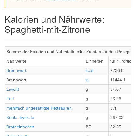
Kalorien und Nährwerte:
Spaghetti-mit-Zitrone
Summe der Kalorien und Nährstoffe aller Zutaten für das Rezept Sp
Nährwerte
Einheiten
für 4 Portion
Brennwert
kcal
2736.8
Brennwert
kj
11444.1
Eiweiß
g
84.07
Fett
g
93.96
mehrfach ungesättigte Fettsäuren
g
3.4
Kohlenhydrate
g
387.03
Brotheinheiten
BE
32.25