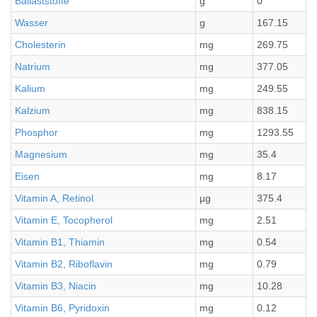
Ballaststoffe
g
0
Wasser
g
167.15
Cholesterin
mg
269.75
Natrium
mg
377.05
Kalium
mg
249.55
Kalzium
mg
838.15
Phosphor
mg
1293.55
Magnesium
mg
35.4
Eisen
mg
8.17
Vitamin A, Retinol
µg
375.4
Vitamin E, Tocopherol
mg
2.51
Vitamin B1, Thiamin
mg
0.54
Vitamin B2, Riboflavin
mg
0.79
Vitamin B3, Niacin
mg
10.28
Vitamin B6, Pyridoxin
mg
0.12