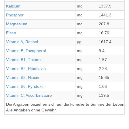
Kalzium
mg
1337.9
Phosphor
mg
1441.3
Magnesium
mg
207.8
Eisen
mg
16.76
Vitamin A, Retinol
µg
1617.4
Vitamin E, Tocopherol
mg
9.4
Vitamin B1, Thiamin
mg
1.57
Vitamin B2, Riboflavin
mg
2.28
Vitamin B3, Niacin
mg
15.65
Vitamin B6, Pyridoxin
mg
1.66
Vitamin C, Ascorbinsäure
mg
139.5
Die Angaben beziehen sich auf die kumulierte Summe der Lebensmi
Alle Angaben ohne Gewähr.