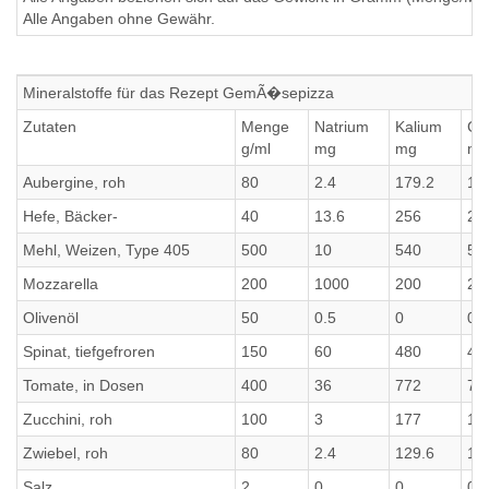
Alle Angaben ohne Gewähr.
Mineralstoffe für das Rezept GemÃ�sepizza
Zutaten
Menge
Natrium
Kalium
Ca
g/ml
mg
mg
mg
Aubergine, roh
80
2.4
179.2
17
Hefe, Bäcker-
40
13.6
256
25
Mehl, Weizen, Type 405
500
10
540
54
Mozzarella
200
1000
200
20
Olivenöl
50
0.5
0
0
Spinat, tiefgefroren
150
60
480
48
Tomate, in Dosen
400
36
772
77
Zucchini, roh
100
3
177
17
Zwiebel, roh
80
2.4
129.6
12
Salz
2
0
0
0