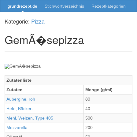
grundrezept.de
Stichwortverzeichnis
Rezeptkategorien
Kategorie:
Pizza
GemÃ�sepizza
Zutatenliste
Zutaten
Menge (g/ml)
Aubergine, roh
80
Hefe, Bäcker-
40
Mehl, Weizen, Type 405
500
Mozzarella
200