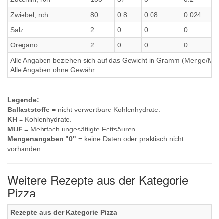
Zwiebel, roh
80
0.8
0.08
0.024
0
Salz
2
0
0
0
0
Oregano
2
0
0
0
0
Alle Angaben beziehen sich auf das Gewicht in Gramm (Menge/Millili
Alle Angaben ohne Gewähr.
Legende:
Ballaststoffe
= nicht verwertbare Kohlenhydrate.
KH
= Kohlenhydrate.
MUF
= Mehrfach ungesättigte Fettsäuren.
Mengenangaben "0"
= keine Daten oder praktisch nicht
vorhanden.
Weitere Rezepte aus der Kategorie
Pizza
Rezepte aus der Kategorie Pizza