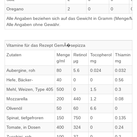
Oregano
2
0
0
0
Alle Angaben beziehen sich auf das Gewicht in Gramm (Menge/Millili
Alle Angaben ohne Gewähr.
Vitamine für das Rezept GemÃ�sepizza
Zutaten
Menge
Retinol
Tocopherol
Thiamin
R
g/ml
µg
mg
mg
m
Aubergine, roh
80
5.6
0.024
0.032
0
Hefe, Bäcker-
40
0
0
0.56
0
Mehl, Weizen, Type 405
500
0
1.5
0.3
0
Mozzarella
200
440
1.2
0.08
0
Olivenöl
50
60
6.6
0
0
Spinat, tiefgefroren
150
750
0
0.135
0
Tomate, in Dosen
400
324
0
0.24
0
Zucchini, roh
100
37
0
0.2
0