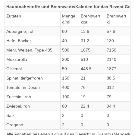
Hauptnährstoffe und Brennwerte/Kalorien für das Rezept Ge
Zutaten
Menge
Brennwert
Brennwert
E
g/ml
kcal
kj
g
Aubergine, roh
80
13.6
57.6
0
Hefe, Bäcker-
40
31.2
130
6
Mehl, Weizen, Type 405
500
1675
7150
5
Mozzarella
200
510
2140
3
Olivenöl
50
448.5
1877
0
Spinat, tiefgefroren
150
21
88.5
3
Tomate, in Dosen
400
76
312
4
Zucchini, roh
100
19
79
1
Zwiebel, roh
80
22.4
94.4
1
Salz
2
0
0
0
Oregano
2
0
0
0
Alle Angaben beziehen sich auf das Gewicht in Gramm (Menge/Millili