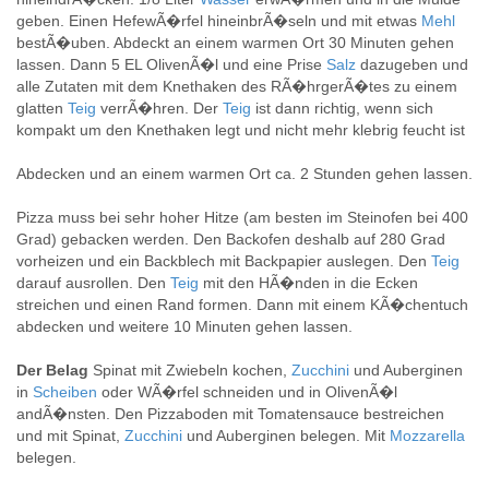
geben. Einen HefewÃ�rfel hineinbrÃ�seln und mit etwas
Mehl
bestÃ�uben. Abdeckt an einem warmen Ort 30 Minuten gehen
lassen. Dann 5 EL OlivenÃ�l und eine Prise
Salz
dazugeben und
alle Zutaten mit dem Knethaken des RÃ�hrgerÃ�tes zu einem
glatten
Teig
verrÃ�hren. Der
Teig
ist dann richtig, wenn sich
kompakt um den Knethaken legt und nicht mehr klebrig feucht ist
Abdecken und an einem warmen Ort ca. 2 Stunden gehen lassen.
Pizza muss bei sehr hoher Hitze (am besten im Steinofen bei 400
Grad) gebacken werden. Den Backofen deshalb auf 280 Grad
vorheizen und ein Backblech mit Backpapier auslegen. Den
Teig
darauf ausrollen. Den
Teig
mit den HÃ�nden in die Ecken
streichen und einen Rand formen. Dann mit einem KÃ�chentuch
abdecken und weitere 10 Minuten gehen lassen.
Der Belag
Spinat mit Zwiebeln kochen,
Zucchini
und Auberginen
in
Scheiben
oder WÃ�rfel schneiden und in OlivenÃ�l
andÃ�nsten. Den Pizzaboden mit Tomatensauce bestreichen
und mit Spinat,
Zucchini
und Auberginen belegen. Mit
Mozzarella
belegen.