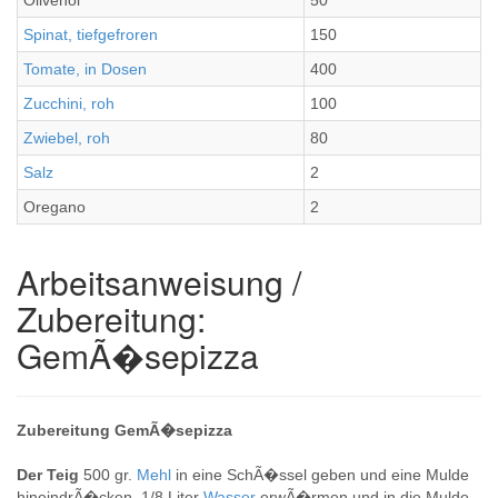
Olivenöl
50
Spinat, tiefgefroren
150
Tomate, in Dosen
400
Zucchini, roh
100
Zwiebel, roh
80
Salz
2
Oregano
2
Arbeitsanweisung /
Zubereitung:
GemÃ�sepizza
Zubereitung GemÃ�sepizza
Der Teig
500 gr.
Mehl
in eine SchÃ�ssel geben und eine Mulde
hineindrÃ�cken. 1/8 Liter
Wasser
erwÃ�rmen und in die Mulde