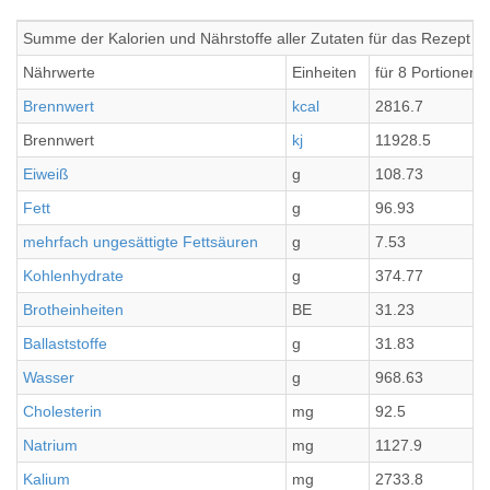
Summe der Kalorien und Nährstoffe aller Zutaten für das Rezept
Nährwerte
Einheiten
für 8 Portionen
Brennwert
kcal
2816.7
Brennwert
kj
11928.5
Eiweiß
g
108.73
Fett
g
96.93
mehrfach ungesättigte Fettsäuren
g
7.53
Kohlenhydrate
g
374.77
Brotheinheiten
BE
31.23
Ballaststoffe
g
31.83
Wasser
g
968.63
Cholesterin
mg
92.5
Natrium
mg
1127.9
Kalium
mg
2733.8