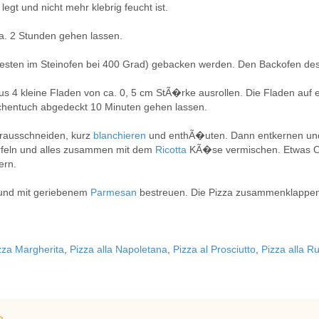
gt und nicht mehr klebrig feucht ist.
. 2 Stunden gehen lassen.
besten im Steinofen bei 400 Grad) gebacken werden. Den Backofen des
us 4 kleine Fladen von ca. 0, 5 cm StÃ�rke ausrollen. Die Fladen auf 
hentuch abgedeckt 10 Minuten gehen lassen.
rausschneiden, kurz
blanchieren
und enthÃ�uten. Dann entkernen und
rfeln und alles zusammen mit dem
Ricotta
KÃ�se vermischen. Etwas Ol
ern.
n und mit geriebenem
Parmesan
bestreuen. Die Pizza zusammenklappe
zza Margherita
,
Pizza alla Napoletana
,
Pizza al Prosciutto
,
Pizza alla R