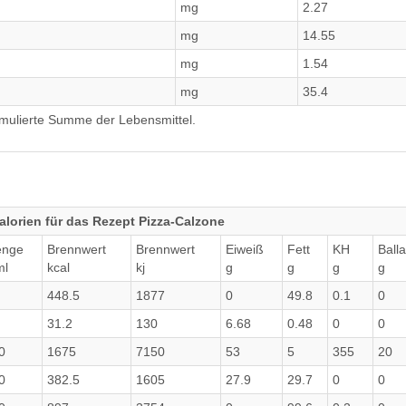
mg
2.27
mg
14.55
mg
1.54
mg
35.4
umulierte Summe der Lebensmittel.
lorien für das Rezept Pizza-Calzone
nge
Brennwert
Brennwert
Eiweiß
Fett
KH
Balla
ml
kcal
kj
g
g
g
g
448.5
1877
0
49.8
0.1
0
31.2
130
6.68
0.48
0
0
0
1675
7150
53
5
355
20
0
382.5
1605
27.9
29.7
0
0