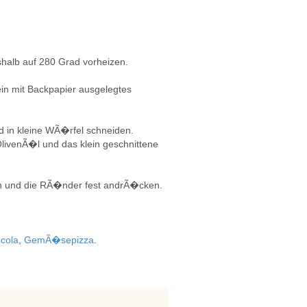
halb auf 280 Grad vorheizen.
ein mit Backpapier ausgelegtes
 in kleine WÃ�rfel schneiden.
ivenÃ�l und das klein geschnittene
n und die RÃ�nder fest andrÃ�cken.
ucola
,
GemÃ�sepizza
.