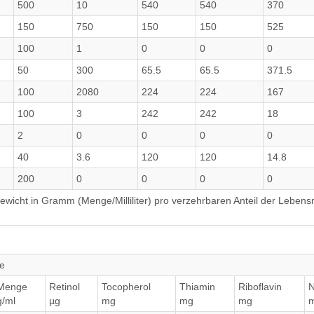
500
10
540
540
370
150
750
150
150
525
100
1
0
0
0
50
300
65.5
65.5
371.5
100
2080
224
224
167
100
3
242
242
18
2
0
0
0
0
40
3.6
120
120
14.8
200
0
0
0
0
wicht in Gramm (Menge/Milliliter) pro verzehrbaren Anteil der Lebensm
ne
Menge
Retinol
Tocopherol
Thiamin
Riboflavin
N
g/ml
µg
mg
mg
mg