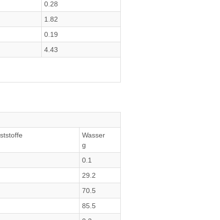
0.28
1.82
0.19
4.43
ststoffe
Wasser
g
0.1
29.2
70.5
85.5