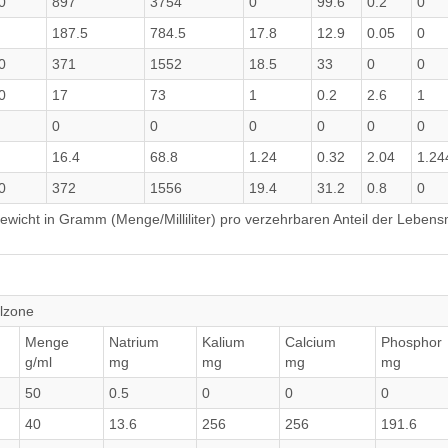
0
897
3754
0
99.6
0.2
0
187.5
784.5
17.8
12.9
0.05
0
0
371
1552
18.5
33
0
0
0
17
73
1
0.2
2.6
1
0
0
0
0
0
0
16.4
68.8
1.24
0.32
2.04
1.2
0
372
1556
19.4
31.2
0.8
0
wicht in Gramm (Menge/Milliliter) pro verzehrbaren Anteil der Lebensm
alzone
Menge
Natrium
Kalium
Calcium
Phosphor
g/ml
mg
mg
mg
mg
50
0.5
0
0
0
40
13.6
256
256
191.6