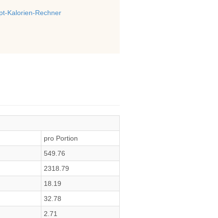
t-Kalorien-Rechner
pro Portion
549.76
2318.79
18.19
32.78
2.71