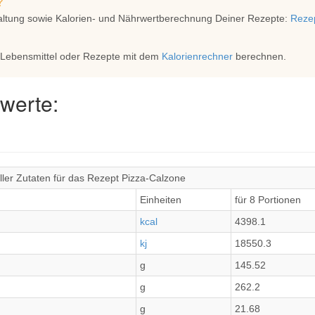
?
altung sowie Kalorien- und Nährwertberechnung Deiner Rezepte:
Rezep
 Lebensmittel oder Rezepte mit dem
Kalorienrechner
berechnen.
werte:
ler Zutaten für das Rezept Pizza-Calzone
Einheiten
für 8 Portionen
kcal
4398.1
kj
18550.3
g
145.52
g
262.2
g
21.68