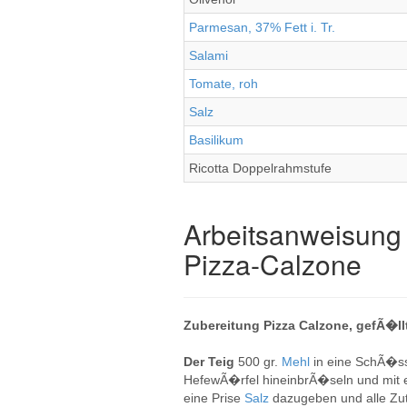
Parmesan, 37% Fett i. Tr.
Salami
Tomate, roh
Salz
Basilikum
Ricotta Doppelrahmstufe
Arbeitsanweisung 
Pizza-Calzone
Zubereitung Pizza Calzone, gefÃ�ll
Der Teig
500 gr.
Mehl
in eine SchÃ�ss
HefewÃ�rfel hineinbrÃ�seln und mit
eine Prise
Salz
dazugeben und alle Z