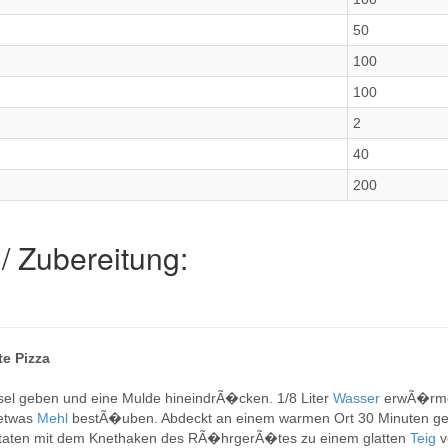
50
100
100
2
40
200
/ Zubereitung:
te Pizza
el geben und eine Mulde hineindrÃ�cken. 1/8 Liter
Wasser
erwÃ�rmen
 etwas
Mehl
bestÃ�uben. Abdeckt an einem warmen Ort 30 Minuten ge
utaten mit dem Knethaken des RÃ�hrgerÃ�tes zu einem glatten
Teig
v