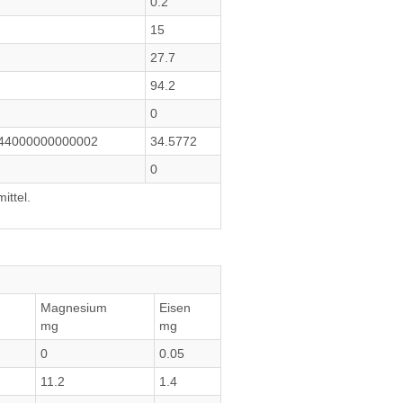
0.2
15
27.7
94.2
0
444000000000002
34.5772
0
ittel.
Magnesium
Eisen
mg
mg
0
0.05
11.2
1.4