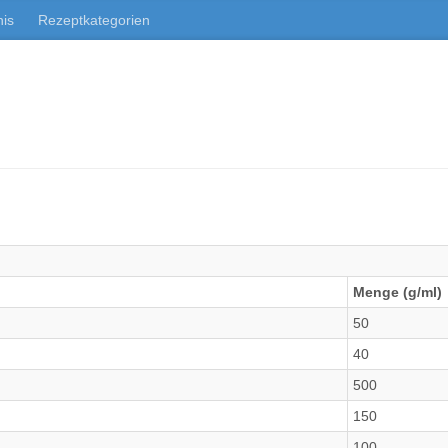
nis
Rezeptkategorien
Menge (g/ml)
50
40
500
150
100