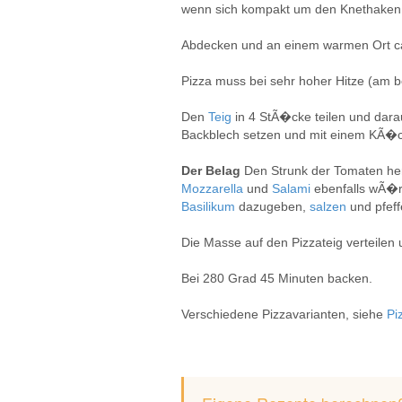
wenn sich kompakt um den Knethaken le
Abdecken und an einem warmen Ort ca
Pizza muss bei sehr hoher Hitze (am 
Den
Teig
in 4 StÃ�cke teilen und dara
Backblech setzen und mit einem KÃ�c
Der Belag
Den Strunk der Tomaten he
Mozzarella
und
Salami
ebenfalls wÃ�
Basilikum
dazugeben,
salzen
und pfeff
Die Masse auf den Pizzateig verteile
Bei 280 Grad 45 Minuten backen.
Verschiedene Pizzavarianten, siehe
Pi