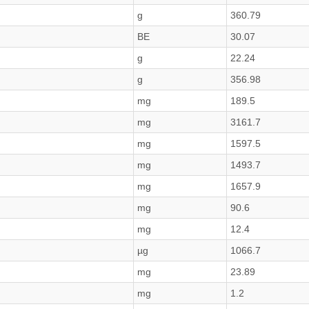
g
360.79
BE
30.07
g
22.24
g
356.98
mg
189.5
mg
3161.7
mg
1597.5
mg
1493.7
mg
1657.9
mg
90.6
mg
12.4
µg
1066.7
mg
23.89
mg
1.2