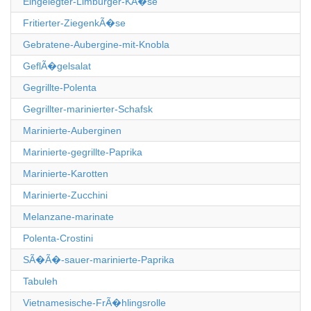
Eingelegter-Limburger-KÃ�se
Fritierter-ZiegenkÃ�se
Gebratene-Aubergine-mit-Knobla
GeflÃ�gelsalat
Gegrillte-Polenta
Gegrillter-marinierter-Schafsk
Marinierte-Auberginen
Marinierte-gegrillte-Paprika
Marinierte-Karotten
Marinierte-Zucchini
Melanzane-marinate
Polenta-Crostini
SÃ�Ã�-sauer-marinierte-Paprika
Tabuleh
Vietnamesische-FrÃ�hlingsrolle