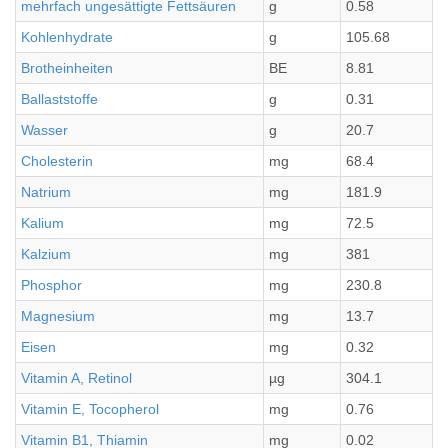
mehrfach ungesättigte Fettsäuren
g
0.58
Kohlenhydrate
g
105.68
Brotheinheiten
BE
8.81
Ballaststoffe
g
0.31
Wasser
g
20.7
Cholesterin
mg
68.4
Natrium
mg
181.9
Kalium
mg
72.5
Kalzium
mg
381
Phosphor
mg
230.8
Magnesium
mg
13.7
Eisen
mg
0.32
Vitamin A, Retinol
µg
304.1
Vitamin E, Tocopherol
mg
0.76
Vitamin B1, Thiamin
mg
0.02