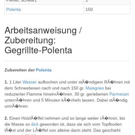
Pfeffer, schwarz
1
Polenta
150
Arbeitsanweisung /
Zubereitung:
Gegrillte-Polenta
Zubereiten der
Polenta
1.
1 Liter
Wasser
aufkochen und unter stÃ�ndigem RÃ�hren mit
dem Schneebesen nach und nach 150 gr.
Maisgries
bei
reduzierter Flamme hineinrÃ�hren. 30 gr. geriebenen
Parmesan
unterrÃ�hren und 5 Minuten kÃ�cheln lassen. Dabei stÃ�ndig
umrÃ�hren.
2.
Einen HolzlÃ�ffel nehmen und so lange weiter rÃ�hren, bis
die Masse so
dick
geworden ist, dass sie sich vom Topfboden
lÃ�st und der LÃ�ffel von alleine darin steht. Das geschieht