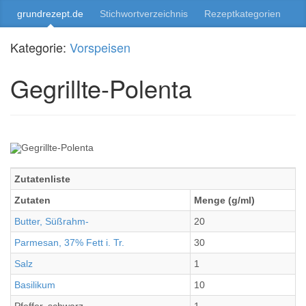
grundrezept.de
Stichwortverzeichnis
Rezeptkategorien
Kategorie:
Vorspeisen
Gegrillte-Polenta
Zutatenliste
Zutaten
Menge (g/ml)
Butter, Süßrahm-
20
Parmesan, 37% Fett i. Tr.
30
Salz
1
Basilikum
10