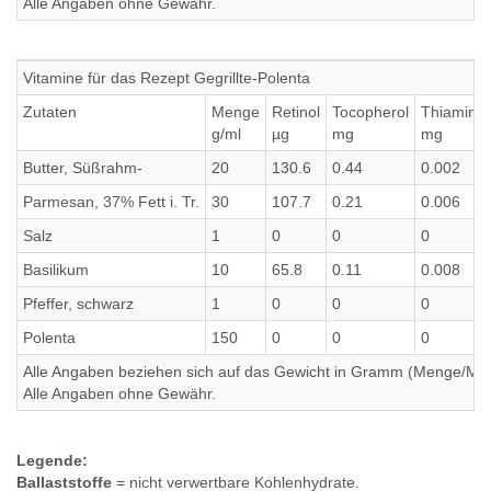
Alle Angaben ohne Gewähr.
Vitamine für das Rezept Gegrillte-Polenta
Zutaten
Menge
Retinol
Tocopherol
Thiamin
g/ml
µg
mg
mg
Butter, Süßrahm-
20
130.6
0.44
0.002
Parmesan, 37% Fett i. Tr.
30
107.7
0.21
0.006
Salz
1
0
0
0
Basilikum
10
65.8
0.11
0.008
Pfeffer, schwarz
1
0
0
0
Polenta
150
0
0
0
Alle Angaben beziehen sich auf das Gewicht in Gramm (Menge/Millili
Alle Angaben ohne Gewähr.
Legende:
Ballaststoffe
= nicht verwertbare Kohlenhydrate.