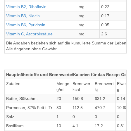
Vitamin B2, Riboflavin
mg
0.22
Vitamin B3, Niacin
mg
0.17
Vitamin B6, Pyridoxin
mg
0.05
Vitamin C, Ascorbinsäure
mg
2.6
Die Angaben beziehen sich auf die kumulierte Summe der Lebensmi
Alle Angaben ohne Gewähr.
Hauptnährstoffe und Brennwerte/Kalorien für das Rezept Gegri
Zutaten
Menge
Brennwert
Brennwert
Eiweiß
g/ml
kcal
kj
g
Butter, Süßrahm-
20
150.8
631.2
0.14
Parmesan, 37% Fett i. Tr.
30
112.5
470.7
10.68
Salz
1
0
0
0
Basilikum
10
4.1
17.2
0.31