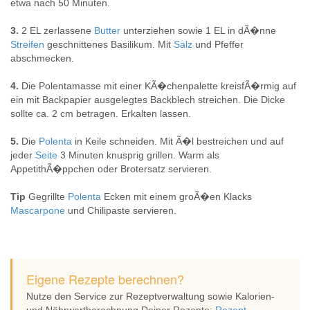
etwa nach 50 Minuten.
3.
2 EL zerlassene
Butter
unterziehen sowie 1 EL in dÃ�nne
Streifen
geschnittenes Basilikum. Mit
Salz
und Pfeffer
abschmecken.
4.
Die Polentamasse mit einer KÃ�chenpalette kreisfÃ�rmig auf
ein mit Backpapier ausgelegtes Backblech streichen. Die Dicke
sollte ca. 2 cm betragen. Erkalten lassen.
5.
Die
Polenta
in Keile schneiden. Mit Ã�l bestreichen und auf
jeder
Seite
3 Minuten knusprig grillen. Warm als
AppetithÃ�ppchen oder Brotersatz servieren.
Tip
Gegrillte
Polenta
Ecken mit einem groÃ�en Klacks
Mascarpone
und Chilipaste servieren.
Eigene Rezepte berechnen?
Nutze den Service zur Rezeptverwaltung sowie Kalorien-