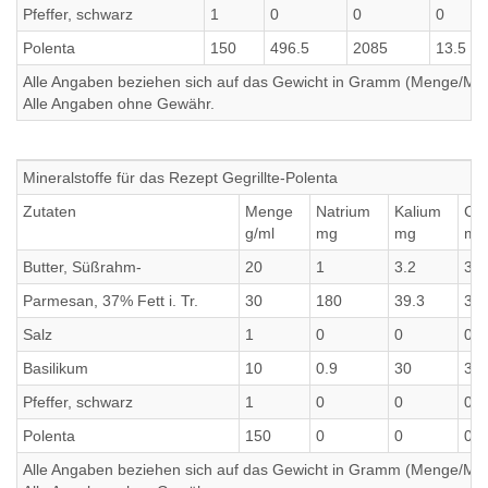
Pfeffer, schwarz
1
0
0
0
Polenta
150
496.5
2085
13.5
Alle Angaben beziehen sich auf das Gewicht in Gramm (Menge/Millili
Alle Angaben ohne Gewähr.
Mineralstoffe für das Rezept Gegrillte-Polenta
Zutaten
Menge
Natrium
Kalium
Cal
g/ml
mg
mg
mg
Butter, Süßrahm-
20
1
3.2
3.2
Parmesan, 37% Fett i. Tr.
30
180
39.3
39.
Salz
1
0
0
0
Basilikum
10
0.9
30
30
Pfeffer, schwarz
1
0
0
0
Polenta
150
0
0
0
Alle Angaben beziehen sich auf das Gewicht in Gramm (Menge/Millili