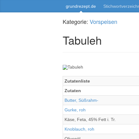
grundrezept.de
Stichwortverzeich
Kategorie:
Vorspeisen
Tabuleh
Zutatenliste
Zutaten
Butter, Süßrahm-
Gurke, roh
Käse, Feta, 45% Fett i. Tr.
Knoblauch, roh
Olivenöl