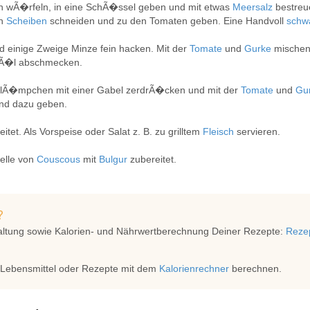
en wÃ�rfeln, in eine SchÃ�ssel geben und mit etwas
Meersalz
bestreu
in
Scheiben
schneiden und zu den Tomaten geben. Eine Handvoll
schw
d einige Zweige Minze fein hacken. Mit der
Tomate
und
Gurke
mischen
nÃ�l abschmecken.
KlÃ�mpchen mit einer Gabel zerdrÃ�cken und mit der
Tomate
und
Gu
nd dazu geben.
tet. Als Vorspeise oder Salat z. B. zu grilltem
Fleisch
servieren.
elle von
Couscous
mit
Bulgur
zubereitet.
?
altung sowie Kalorien- und Nährwertberechnung Deiner Rezepte:
Rezep
 Lebensmittel oder Rezepte mit dem
Kalorienrechner
berechnen.