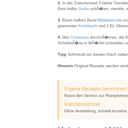
2.
In der Zwischenzeit 3 kleine Tomat
Eine halbe
Gurke
schÃ�len, vierteln, 
3.
Einen halben Bund
Blattpetersilie
un
gepresster
Knoblauch
und 2 EL Olive
4.
Den
Couscous
durchrÃ�hren, die 
SchafskÃ�se in WÃ�rfel schneiden u
Tipp
Schmeckt am besten frisch zuberei
Hinweis
Original Rezepte werden anst
Eigene Rezepte berechnen
Nutze den Service zur Rezeptverw
Kalorienrechner
Ohne Anmeldung, schnell einzelne