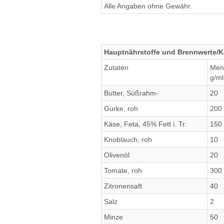
Alle Angaben ohne Gewähr.
Hauptnährstoffe und Brennwerte/Ka
Zutaten
Men
g/ml
Butter, Süßrahm-
20
Gurke, roh
200
Käse, Feta, 45% Fett i. Tr.
150
Knoblauch, roh
10
Olivenöl
20
Tomate, roh
300
Zitronensaft
40
Salz
2
Minze
50