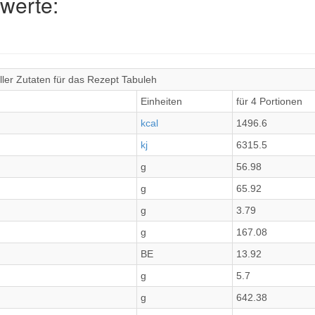
werte:
ler Zutaten für das Rezept Tabuleh
Einheiten
für 4 Portionen
kcal
1496.6
kj
6315.5
g
56.98
g
65.92
g
3.79
g
167.08
BE
13.92
g
5.7
g
642.38