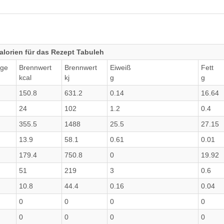
lorien für das Rezept Tabuleh
ge
Brennwert
Brennwert
Eiweiß
Fett
kcal
kj
g
g
150.8
631.2
0.14
16.64
24
102
1.2
0.4
355.5
1488
25.5
27.15
13.9
58.1
0.61
0.01
179.4
750.8
0
19.92
51
219
3
0.6
10.8
44.4
0.16
0.04
0
0
0
0
0
0
0
0