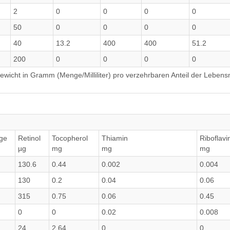
2
0
0
0
0
50
0
0
0
0
40
13.2
400
400
51.2
200
0
0
0
0
wicht in Gramm (Menge/Milliliter) pro verzehrbaren Anteil der Lebensm
ge
Retinol
Tocopherol
Thiamin
Riboflavi
µg
mg
mg
mg
130.6
0.44
0.002
0.004
130
0.2
0.04
0.06
315
0.75
0.06
0.45
0
0
0.02
0.008
24
2.64
0
0