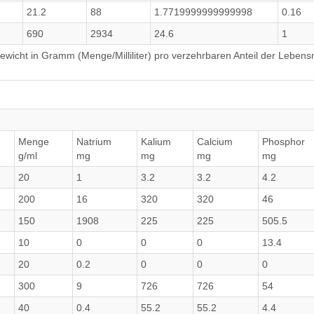
21.2
88
1.7719999999999998
0.16
690
2934
24.6
1
wicht in Gramm (Menge/Milliliter) pro verzehrbaren Anteil der Lebensm
Menge
Natrium
Kalium
Calcium
Phosphor
g/ml
mg
mg
mg
mg
20
1
3.2
3.2
4.2
200
16
320
320
46
150
1908
225
225
505.5
10
0
0
0
13.4
20
0.2
0
0
0
300
9
726
726
54
40
0.4
55.2
55.2
4.4