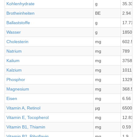
Kohlenhydrate
g
35.33
Brotheinheiten
BE
2.94
Ballaststoffe
g
17.71
Wasser
g
1850.6
Cholesterin
mg
602.5
Natrium
mg
789
Kalium
mg
3758.5
Kalzium
mg
1011
Phosphor
mg
1329.9
Magnesium
mg
368.5
Eisen
mg
6.56
Vitamin A, Retinol
µg
6500.8
Vitamin E, Tocopherol
mg
12.81
Vitamin B1, Thiamin
mg
0.59
Vitamin B2, Riboflavin
mg
1.9