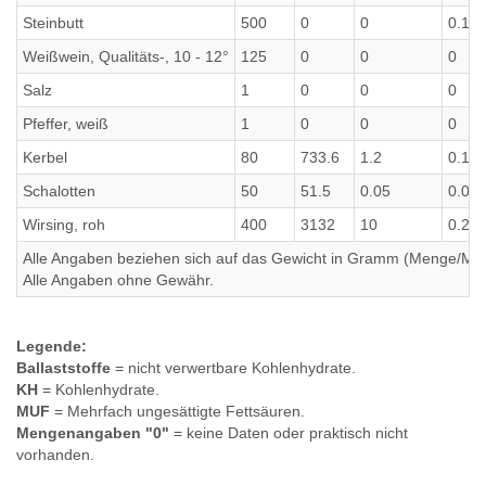
Steinbutt
500
0
0
0.1
Weißwein, Qualitäts-, 10 - 12°
125
0
0
0
Salz
1
0
0
0
Pfeffer, weiß
1
0
0
0
Kerbel
80
733.6
1.2
0.1
Schalotten
50
51.5
0.05
0.02
Wirsing, roh
400
3132
10
0.2
Alle Angaben beziehen sich auf das Gewicht in Gramm (Menge/Millili
Alle Angaben ohne Gewähr.
Legende:
Ballaststoffe
= nicht verwertbare Kohlenhydrate.
KH
= Kohlenhydrate.
MUF
= Mehrfach ungesättigte Fettsäuren.
Mengenangaben "0"
= keine Daten oder praktisch nicht
vorhanden.