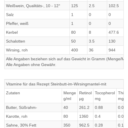
Weißwein, Qualitäts-, 10 - 12°
125
2.5
102.5
Salz
1
0
0
Pfeffer, weiß
1
0
0
Kerbel
80
8
477.6
Schalotten
50
3.5
130
Wirsing, roh
400
36
944
Alle Angaben beziehen sich auf das Gewicht in Gramm (Menge/Millili
Alle Angaben ohne Gewähr.
Vitamine für das Rezept Steinbutt-im-Wirsingmantel-mit
Zutaten
Menge
Retinol
Tocopherol
Thia
g/ml
µg
mg
mg
Butter, Süßrahm-
40
261.2
0.88
0.00
Karotte, roh
80
1360
0.4
0.05
Sahne, 30% Fett
350
962.5
0.28
0.10