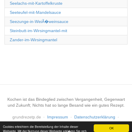
Seelachs-mit-Kartoffelkruste
Seeteufel-mit-Mandelsauce
Seezunge-in-WeiÃ�weinsauce
Steinbutt-im-Wirsingmantel-mit
Zander-im-Wirsingmantel
Kochen ist das Bindeglied zwischen Vergangenheit, Gegenwart
und Zukunft; Nichts hat so lange Besand wie ein gutes Rezept.
grundrezetp.de
·
Impressum
·
Datenschutzerklärung
·
Haftungsausschluss
Cookies erleichtern die Bereitstellung der Inhalte dieser
OK
Webseite. Mit der Nutzung dieser Webseite erkl�ren Sie sich