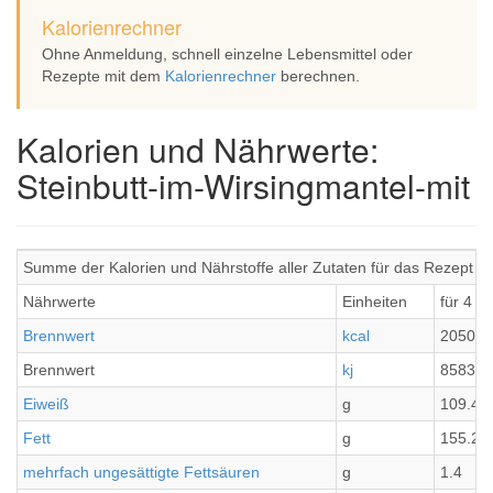
Kalorienrechner
Ohne Anmeldung, schnell einzelne Lebensmittel oder
Rezepte mit dem
Kalorienrechner
berechnen.
Kalorien und Nährwerte:
Steinbutt-im-Wirsingmantel-mit
Summe der Kalorien und Nährstoffe aller Zutaten für das Rezept St
Nährwerte
Einheiten
für 4 P
Brennwert
kcal
2050.5
Brennwert
kj
8583
Eiweiß
g
109.47
Fett
g
155.22
mehrfach ungesättigte Fettsäuren
g
1.4