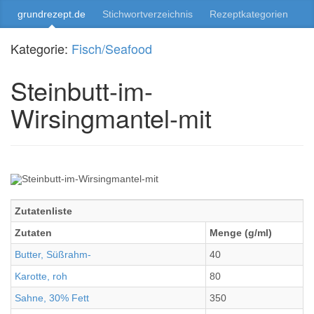
grundrezept.de
Stichwortverzeichnis
Rezeptkategorien
Kategorie:
Fisch/Seafood
Steinbutt-im-
Wirsingmantel-mit
Zutatenliste
Zutaten
Menge (g/ml)
Butter, Süßrahm-
40
Karotte, roh
80
Sahne, 30% Fett
350