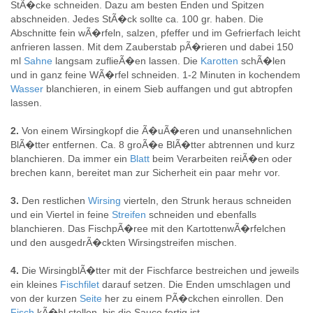
StÃ�cke schneiden. Dazu am besten Enden und Spitzen
abschneiden. Jedes StÃ�ck sollte ca. 100 gr. haben. Die
Abschnitte fein wÃ�rfeln, salzen, pfeffer und im Gefrierfach leicht
anfrieren lassen. Mit dem Zauberstab pÃ�rieren und dabei 150
ml
Sahne
langsam zuflieÃ�en lassen. Die
Karotten
schÃ�len
und in ganz feine WÃ�rfel schneiden. 1-2 Minuten in kochendem
Wasser
blanchieren, in einem Sieb auffangen und gut abtropfen
lassen.
2.
Von einem Wirsingkopf die Ã�uÃ�eren und unansehnlichen
BlÃ�tter entfernen. Ca. 8 groÃ�e BlÃ�tter abtrennen und kurz
blanchieren. Da immer ein
Blatt
beim Verarbeiten reiÃ�en oder
brechen kann, bereitet man zur Sicherheit ein paar mehr vor.
3.
Den restlichen
Wirsing
vierteln, den Strunk heraus schneiden
und ein Viertel in feine
Streifen
schneiden und ebenfalls
blanchieren. Das FischpÃ�ree mit den KartottenwÃ�rfelchen
und den ausgedrÃ�ckten Wirsingstreifen mischen.
4.
Die WirsingblÃ�tter mit der Fischfarce bestreichen und jeweils
ein kleines
Fischfilet
darauf setzen. Die Enden umschlagen und
von der kurzen
Seite
her zu einem PÃ�ckchen einrollen. Den
Fisch
kÃ�hl stellen, bis die Sauce fertig ist.