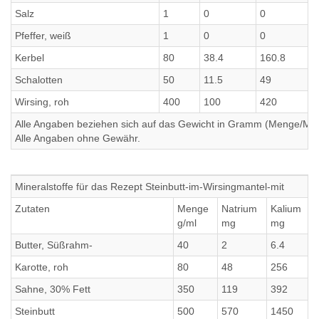
Salz
1
0
0
Pfeffer, weiß
1
0
0
Kerbel
80
38.4
160.8
Schalotten
50
11.5
49
Wirsing, roh
400
100
420
Alle Angaben beziehen sich auf das Gewicht in Gramm (Menge/Millili
Alle Angaben ohne Gewähr.
Mineralstoffe für das Rezept Steinbutt-im-Wirsingmantel-mit
Zutaten
Menge
Natrium
Kalium
g/ml
mg
mg
Butter, Süßrahm-
40
2
6.4
6
Karotte, roh
80
48
256
Sahne, 30% Fett
350
119
392
Steinbutt
500
570
1450