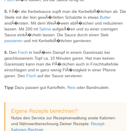
5.
FÃ�r die Kerbelsauce zupft man die KerbelblÃ�ttchen ab. Die
Stiele mit der fein gewÃ�rfelten Schalotte in etwas
Butter
andÃ�nsten. Mit dem WeiÃ�wein ablÃ�schen und reduzieren
lassen. Mit 200 ml
Sahne
aufgieÃ�en und zu einer cremigen
Sauce einkÃ�cheln lassen. Die Sauce durch einen Sieb
passieren
und mit KerbelblÃ�ttchen garnieren.
6.
Den
Fisch
in heiÃ�em Dampf in einem Gareinsatz bei
geschlossenem Topf ca. 10 Minuten garen. Hat man keinen
Gareinsatz kann man die PÃ�ckchen auch in Frischhaltefolie
einschlagen und in ganz wenig FlÃ�ssigkeit in einer Pfanne
garen. Den
Fisch
auf der Sauce servieren.
Tipp
Dazu passen gut Kartoffeln,
Reis
oder Bandnudeln.
Eigene Rezepte berechnen?
Nutze den Service zur Rezeptverwaltung sowie Kalorien-
und Nährwertberechnung Deiner Rezepte:
Rezept-
Kalorien-Rechner