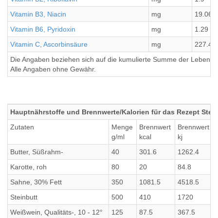
Vitamin B3, Niacin
mg
19.06
Vitamin B6, Pyridoxin
mg
1.29
Vitamin C, Ascorbinsäure
mg
227.4
Die Angaben beziehen sich auf die kumulierte Summe der Lebensmi
Alle Angaben ohne Gewähr.
Hauptnährstoffe und Brennwerte/Kalorien für das Rezept Stei
Zutaten
Menge
Brennwert
Brennwert
g/ml
kcal
kj
Butter, Süßrahm-
40
301.6
1262.4
Karotte, roh
80
20
84.8
Sahne, 30% Fett
350
1081.5
4518.5
Steinbutt
500
410
1720
Weißwein, Qualitäts-, 10 - 12°
125
87.5
367.5