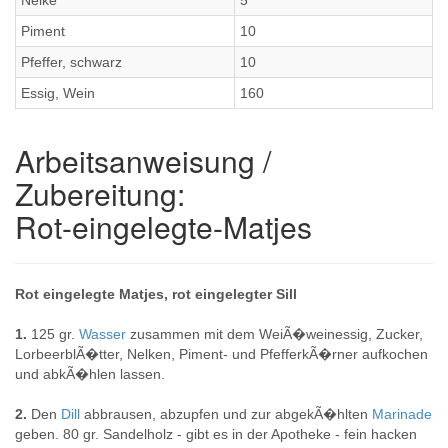
Nelke
5
Piment
10
Pfeffer, schwarz
10
Essig, Wein
160
Arbeitsanweisung /
Zubereitung:
Rot-eingelegte-Matjes
Rot eingelegte Matjes, rot eingelegter Sill
1.
125 gr.
Wasser
zusammen mit dem WeiÃ�weinessig, Zucker,
LorbeerblÃ�tter, Nelken, Piment- und PfefferkÃ�rner aufkochen
und abkÃ�hlen lassen.
2.
Den
Dill
abbrausen, abzupfen und zur abgekÃ�hlten
Marinade
geben. 80 gr. Sandelholz - gibt es in der Apotheke - fein hacken