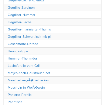
Gegrillte-Lachs-Koteletts
Gegrillte-Sardinen
Gegrillter-Hummer
Gegrillter-Lachs
Gegrillter-marinierter-Thunfis
Gegrillter-Schwertfisch-mit-pi
Geschmorte-Dorade
Heringsstippe
Hummer-Thermidor
Lachsforelle-vom-Grill
Matjes-nach-Hausfrauen-Art
Meerbarben,-Ã�berbacken
Muscheln-in-WeiÃ�wein
Panierte-Forelle
Pannfisch