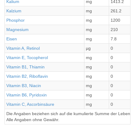
Kalium
mg
1413.2
Kalzium
mg
261.2
Phosphor
mg
1200
Magnesium
mg
210
Eisen
mg
7.8
Vitamin A, Retinol
µg
0
Vitamin E, Tocopherol
mg
0
Vitamin B1, Thiamin
mg
0
Vitamin B2, Riboflavin
mg
0
Vitamin B3, Niacin
mg
0
Vitamin B6, Pyridoxin
mg
0
Vitamin C, Ascorbinsäure
mg
0
Die Angaben beziehen sich auf die kumulierte Summe der Lebensmi
Alle Angaben ohne Gewähr.