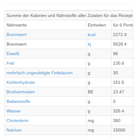
Summe der Kalorien und Nährstoffe aller Zutaten für das Rezept R
Nährwerte
Einheiten
für 6 Portio
Brennwert
kcal
2272.4
Brennwert
kj
9528.4
Eiweiß
g
96
Fett
g
135.6
mehrfach ungesättigte Fettsäuren
g
30
Kohlenhydrate
g
161.6
Brotheinheiten
BE
13.47
Ballaststoffe
g
0
Wasser
g
326.4
Cholesterin
mg
360
Natrium
mg
15000