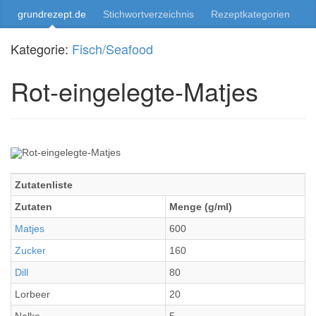
grundrezept.de
Stichwortverzeichnis
Rezeptkategorien
Kategorie:
Fisch/Seafood
Rot-eingelegte-Matjes
Zutatenliste
Zutaten
Menge (g/ml)
Matjes
600
Zucker
160
Dill
80
Lorbeer
20