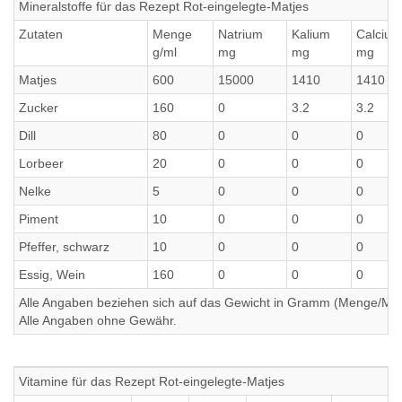
Mineralstoffe für das Rezept Rot-eingelegte-Matjes
Zutaten
Menge
Natrium
Kalium
Calcium
g/ml
mg
mg
mg
Matjes
600
15000
1410
1410
Zucker
160
0
3.2
3.2
Dill
80
0
0
0
Lorbeer
20
0
0
0
Nelke
5
0
0
0
Piment
10
0
0
0
Pfeffer, schwarz
10
0
0
0
Essig, Wein
160
0
0
0
Alle Angaben beziehen sich auf das Gewicht in Gramm (Menge/Millili
Alle Angaben ohne Gewähr.
Vitamine für das Rezept Rot-eingelegte-Matjes