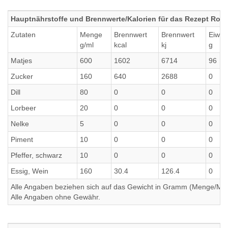
Hauptnährstoffe und Brennwerte/Kalorien für das Rezept Rot-
Zutaten
Menge
Brennwert
Brennwert
Eiwei
g/ml
kcal
kj
g
Matjes
600
1602
6714
96
Zucker
160
640
2688
0
Dill
80
0
0
0
Lorbeer
20
0
0
0
Nelke
5
0
0
0
Piment
10
0
0
0
Pfeffer, schwarz
10
0
0
0
Essig, Wein
160
30.4
126.4
0
Alle Angaben beziehen sich auf das Gewicht in Gramm (Menge/Millili
Alle Angaben ohne Gewähr.