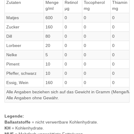
Zutaten
Menge
Retinol
Tocopherol
Thiamin
g/ml
µg
mg
mg
Matjes
600
0
0
0
Zucker
160
0
0
0
Dill
80
0
0
0
Lorbeer
20
0
0
0
Nelke
5
0
0
0
Piment
10
0
0
0
Pfeffer, schwarz
10
0
0
0
Essig, Wein
160
0
0
0
Alle Angaben beziehen sich auf das Gewicht in Gramm (Menge/Millili
Alle Angaben ohne Gewähr.
Legende:
Ballaststoffe
= nicht verwertbare Kohlenhydrate.
KH
= Kohlenhydrate.