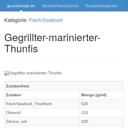
grundrezept.de
Stichwortverzeichnis
Rezeptkategorien
Kategorie:
Fisch/Seafood
Gegrillter-marinierter-
Thunfis
Zutatenliste
Zutaten
Menge (g/ml)
Fisch/Seafood, Thunfisch
520
Olivenöl
120
Zitrone, roh
100