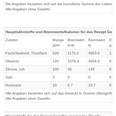
Die Angaben beziehen sich auf die kumulierte Summe der Lebensmi
Alle Angaben ohne Gewähr.
Hauptnährstoffe und Brennwerte/Kalorien für das Rezept Gegril
Zutaten
Menge
Brennwert
Brennwert
Eiw
g/ml
kcal
kj
g
Fisch/Seafood, Thunfisch
520
1175.2
4903.6
111
Olivenöl
120
1076.4
4504.8
0
Zitrone, roh
100
36
149
0.7
Salz
5
0
0
0
Rosmarin
10
5.7
23.7
0.0
Alle Angaben beziehen sich auf das Gewicht in Gramm (Menge/Millili
Alle Angaben ohne Gewähr.