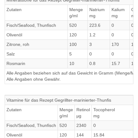
Mineralstoffe für das Rezept Gegrillter-marinierter-Thunfis
Zutaten
Menge
Natrium
Kalium
Cal
g/ml
mg
mg
mg
Fisch/Seafood, Thunfisch
520
223.6
0
0
Olivenöl
120
1.2
0
0
Zitrone, roh
100
3
170
17
Salz
5
0
0
0
Rosmarin
10
0.8
15.7
15.
Alle Angaben beziehen sich auf das Gewicht in Gramm (Menge/Millili
Alle Angaben ohne Gewähr.
Vitamine für das Rezept Gegrillter-marinierter-Thunfis
Zutaten
Menge
Retinol
Tocopherol
g/ml
µg
mg
Fisch/Seafood, Thunfisch
520
2340
0
Olivenöl
120
144
15.84