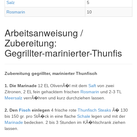
Salz
5
Rosmarin
10
Arbeitsanweisung /
Zubereitung:
Gegrillter-marinierter-Thunfis
Zubereitung gegrillter, marinierter Thunfisch
1. Die Marinade
12 EL OlivenÃ�l mit dem
Saft
von zwei
Zitronen, 2 EL fein gehacktem frischen
Rosmarin
und 2-3 TL
Meersalz
verrÃ�hren und kurz durchziehen lassen.
2. Den
Fisch
einlegen
4 frische rote
Thunfisch
Steaks
Ã� 130
bis 150 gr. pro StÃ�ck in eine flache
Schale
legen und mit der
Marinade
bedecken. 2 bis 3 Stunden im KÃ�hlschrank ziehen
lassen.