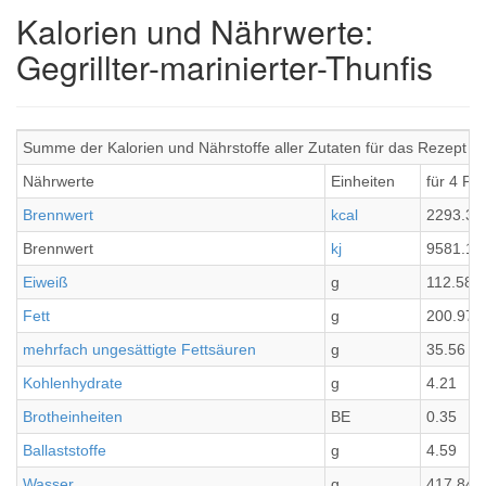
Kalorien und Nährwerte:
Gegrillter-marinierter-Thunfis
Summe der Kalorien und Nährstoffe aller Zutaten für das Rezept Geg
Nährwerte
Einheiten
für 4 Po
Brennwert
kcal
2293.3
Brennwert
kj
9581.1
Eiweiß
g
112.58
Fett
g
200.97
mehrfach ungesättigte Fettsäuren
g
35.56
Kohlenhydrate
g
4.21
Brotheinheiten
BE
0.35
Ballaststoffe
g
4.59
Wasser
g
417.84