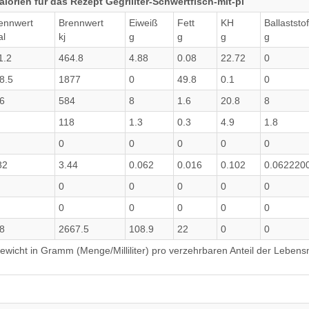
orien für das Rezept Gegrillter-Schwertfisch-mit-pi
ennwert
Brennwert
Eiweiß
Fett
KH
Ballaststo
al
kj
g
g
g
g
1.2
464.8
4.88
0.08
22.72
0
8.5
1877
0
49.8
0.1
0
6
584
8
1.6
20.8
8
118
1.3
0.3
4.9
1.8
0
0
0
0
0
82
3.44
0.062
0.016
0.102
0.062220
0
0
0
0
0
0
0
0
0
0
8
2667.5
108.9
22
0
0
wicht in Gramm (Menge/Milliliter) pro verzehrbaren Anteil der Lebensm