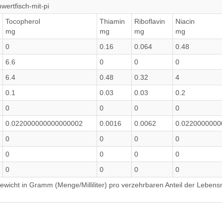
wertfisch-mit-pi
Tocopherol
Thiamin
Riboflavin
Niacin
mg
mg
mg
mg
0
0.16
0.064
0.48
6.6
0
0
0
6.4
0.48
0.32
4
0.1
0.03
0.03
0.2
0
0
0
0
0.022000000000000002
0.0016
0.0062
0.0220000000
0
0
0
0
0
0
0
0
0
0
0
0
wicht in Gramm (Menge/Milliliter) pro verzehrbaren Anteil der Lebensm