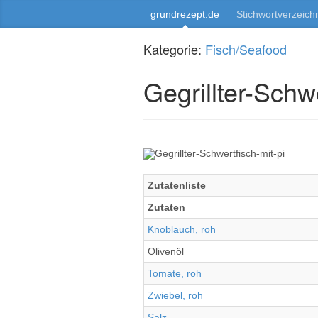
grundrezept.de
Stichwortverzeich
Kategorie:
Fisch/Seafood
Gegrillter-Schwe
Zutatenliste
Zutaten
Knoblauch, roh
Olivenöl
Tomate, roh
Zwiebel, roh
Salz