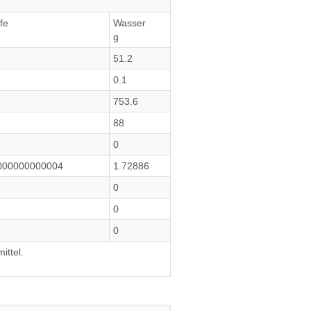
ffe
Wasser
g
51.2
0.1
753.6
88
0
000000000004
1.72886
0
0
0
ittel.