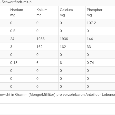
r-Schwertfisch-mit-pi
Natrium
Kalium
Calcium
Phosphor
mg
mg
mg
mg
0
0
0
107.2
0.5
0
0
0
24
1936
1936
144
3
162
162
33
0
0
0
0
0.18
6
6
0.74
0
0
0
0
0
0
0
0
0
0
0
0
wicht in Gramm (Menge/Milliliter) pro verzehrbaren Anteil der Lebensm