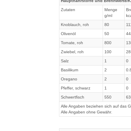
Hauptnährstoffe und Brennwerte/Kal
Zutaten
Menge
Br
g/ml
kc
Knoblauch, roh
80
11
Olivenöl
50
44
Tomate, roh
800
13
Zwiebel, roh
100
28
Salz
1
0
Basilikum
2
0.
Oregano
2
0
Pfeffer, schwarz
1
0
Schwertfisch
550
63
Alle Angaben beziehen sich auf das Ge
Alle Angaben ohne Gewähr.