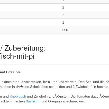
2
2
1
550
/ Zubereitung:
isch-mit-pi
mit Pizzaiola
 blanchieren, abschrecken, hÃ�uten und vierteln. Den Stiel und die Ke
chzehen in dÃ�nne Scheibchen schneiden und 2 Zwiebeln fein hacken
zen und
Knoblauch
und Zwiebeln andÃ�nsten. Die Tomaten dazufÃ�gen
ehacktem frischen
Basilikum
und Oregano abschmecken.