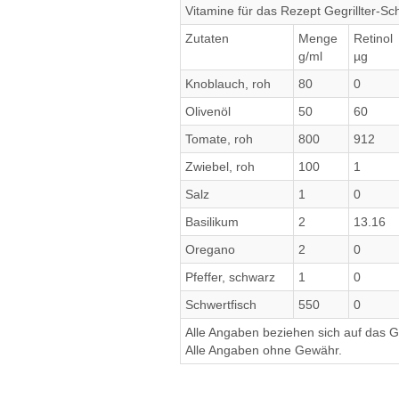
Vitamine für das Rezept Gegrillter-Sch
Zutaten
Menge
Retinol
g/ml
µg
Knoblauch, roh
80
0
Olivenöl
50
60
Tomate, roh
800
912
Zwiebel, roh
100
1
Salz
1
0
Basilikum
2
13.16
Oregano
2
0
Pfeffer, schwarz
1
0
Schwertfisch
550
0
Alle Angaben beziehen sich auf das Ge
Alle Angaben ohne Gewähr.