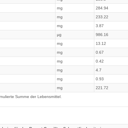
mg
284.94
mg
233.22
mg
3.87
µg
986.16
mg
13.12
mg
0.67
mg
0.42
mg
4.7
mg
0.93
mg
221.72
umulierte Summe der Lebensmittel.