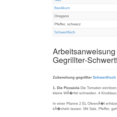
Basilikum
Oregano
Pfeffer, schwarz
Schwertfisch
Arbeitsanweisung 
Gegrillter-Schwertf
Zubereitung gegrillter
Schwertfisch
1. Die Pizzaiola
Die Tomaten einritzen,
kleine WÃ�rfel schneiden. 4 Knoblau
In einer Pfanne 2 EL OlivenÃ�l erhit
kÃ�cheln lassen. Mit Salz, Pfeffer, g