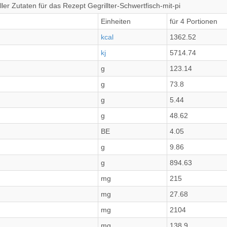
er Zutaten für das Rezept Gegrillter-Schwertfisch-mit-pi
Einheiten
für 4 Portionen
kcal
1362.52
kj
5714.74
g
123.14
g
73.8
g
5.44
g
48.62
BE
4.05
g
9.86
g
894.63
mg
215
mg
27.68
mg
2104
mg
138.9