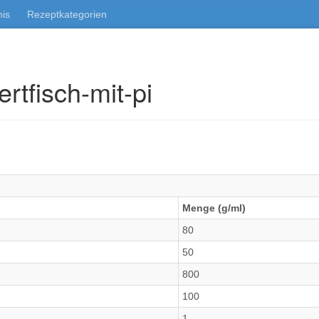
nis
Rezeptkategorien
rtfisch-mit-pi
Menge (g/ml)
80
50
800
100
1