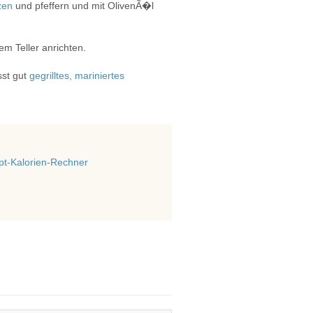
zen
und pfeffern und mit OlivenÃ�l
dem Teller anrichten.
sst gut
gegrilltes, mariniertes
t-Kalorien-Rechner