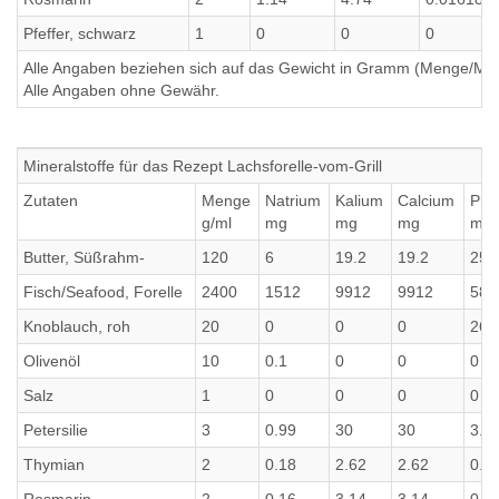
Pfeffer, schwarz
1
0
0
0
Alle Angaben beziehen sich auf das Gewicht in Gramm (Menge/Millili
Alle Angaben ohne Gewähr.
Mineralstoffe für das Rezept Lachsforelle-vom-Grill
Zutaten
Menge
Natrium
Kalium
Calcium
Pho
g/ml
mg
mg
mg
mg
Butter, Süßrahm-
120
6
19.2
19.2
25.
Fisch/Seafood, Forelle
2400
1512
9912
9912
580
Knoblauch, roh
20
0
0
0
26.
Olivenöl
10
0.1
0
0
0
Salz
1
0
0
0
0
Petersilie
3
0.99
30
30
3.8
Thymian
2
0.18
2.62
2.62
0.6