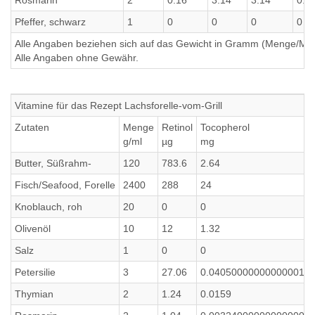
Rosmarin
2
0.16
3.14
3.14
0.2
Pfeffer, schwarz
1
0
0
0
0
Alle Angaben beziehen sich auf das Gewicht in Gramm (Menge/Millili
Alle Angaben ohne Gewähr.
Vitamine für das Rezept Lachsforelle-vom-Grill
Zutaten
Menge
Retinol
Tocopherol
g/ml
µg
mg
Butter, Süßrahm-
120
783.6
2.64
Fisch/Seafood, Forelle
2400
288
24
Knoblauch, roh
20
0
0
Olivenöl
10
12
1.32
Salz
1
0
0
Petersilie
3
27.06
0.04050000000000001
Thymian
2
1.24
0.0159