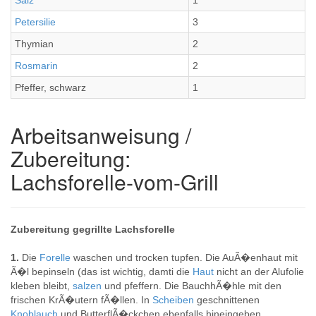
Salz
1
Petersilie
3
Thymian
2
Rosmarin
2
Pfeffer, schwarz
1
Arbeitsanweisung /
Zubereitung:
Lachsforelle-vom-Grill
Zubereitung gegrillte Lachsforelle
1.
Die
Forelle
waschen und trocken tupfen. Die AuÃ�enhaut mit
Ã�l bepinseln (das ist wichtig, damti die
Haut
nicht an der Alufolie
kleben bleibt,
salzen
und pfeffern. Die BauchhÃ�hle mit den
frischen KrÃ�utern fÃ�llen. In
Scheiben
geschnittenen
Knoblauch
und ButterflÃ�ckchen ebenfalls hineingeben.