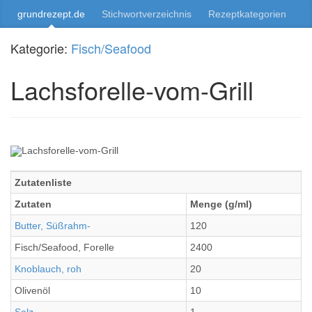
grundrezept.de
Stichwortverzeichnis
Rezeptkategorien
Kategorie:
Fisch/Seafood
Lachsforelle-vom-Grill
Zutatenliste
Zutaten
Menge (g/ml)
Butter, Süßrahm-
120
Fisch/Seafood, Forelle
2400
Knoblauch, roh
20
Olivenöl
10