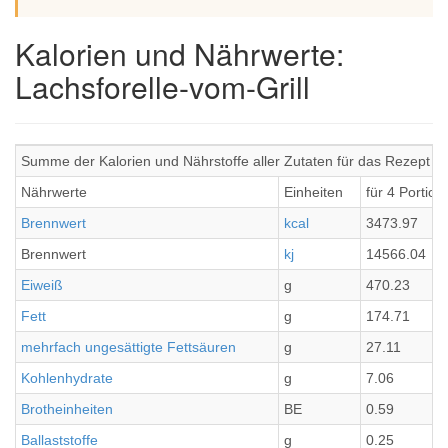
Kalorien und Nährwerte:
Lachsforelle-vom-Grill
Summe der Kalorien und Nährstoffe aller Zutaten für das Rezept La
Nährwerte
Einheiten
für 4 Portion
Brennwert
kcal
3473.97
Brennwert
kj
14566.04
Eiweiß
g
470.23
Fett
g
174.71
mehrfach ungesättigte Fettsäuren
g
27.11
Kohlenhydrate
g
7.06
Brotheinheiten
BE
0.59
Ballaststoffe
g
0.25