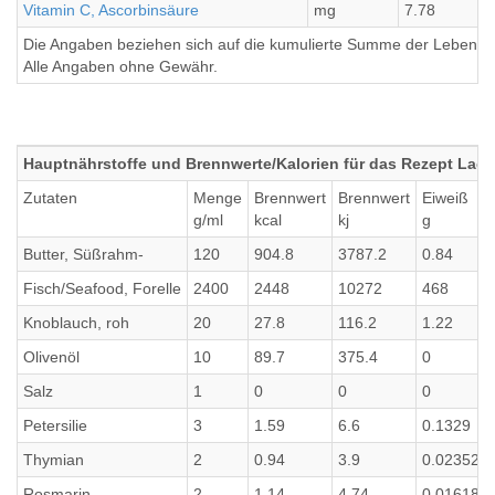
Vitamin C, Ascorbinsäure
mg
7.78
Die Angaben beziehen sich auf die kumulierte Summe der Lebensmi
Alle Angaben ohne Gewähr.
Hauptnährstoffe und Brennwerte/Kalorien für das Rezept Lachs
Zutaten
Menge
Brennwert
Brennwert
Eiweiß
g/ml
kcal
kj
g
Butter, Süßrahm-
120
904.8
3787.2
0.84
Fisch/Seafood, Forelle
2400
2448
10272
468
Knoblauch, roh
20
27.8
116.2
1.22
Olivenöl
10
89.7
375.4
0
Salz
1
0
0
0
Petersilie
3
1.59
6.6
0.1329
Thymian
2
0.94
3.9
0.02352
Rosmarin
2
1.14
4.74
0.01618