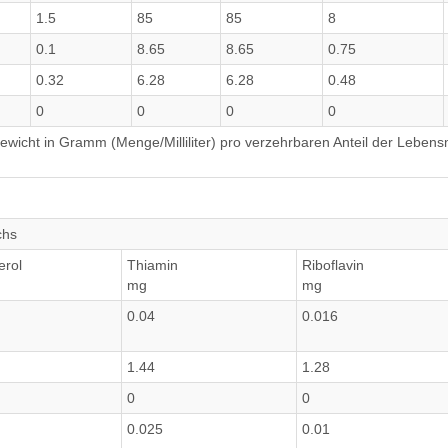
1.5
85
85
8
0.1
8.65
8.65
0.75
0.32
6.28
6.28
0.48
0
0
0
0
wicht in Gramm (Menge/Milliliter) pro verzehrbaren Anteil der Lebensm
chs
erol
Thiamin
Riboflavin
mg
mg
0.04
0.016
1.44
1.28
0
0
0.025
0.01