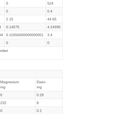
0
524
0
0.4
2.15
44.65
8
0.14575
4.24995
44
0.11656000000000001
3.4
0
0
ittel.
Magnesium
Eisen
mg
mg
0
0.28
232
8
0
0.2