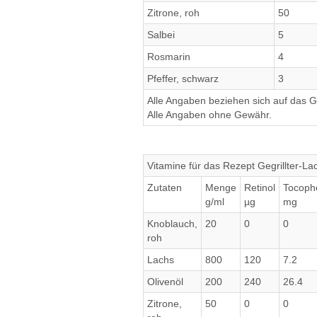
Zitrone, roh
50
Salbei
5
Rosmarin
4
Pfeffer, schwarz
3
Alle Angaben beziehen sich auf das Ge
Alle Angaben ohne Gewähr.
Vitamine für das Rezept Gegrillter-La
Zutaten
Menge
Retinol
Tocoph
g/ml
µg
mg
Knoblauch,
20
0
0
roh
Lachs
800
120
7.2
Olivenöl
200
240
26.4
Zitrone,
50
0
0