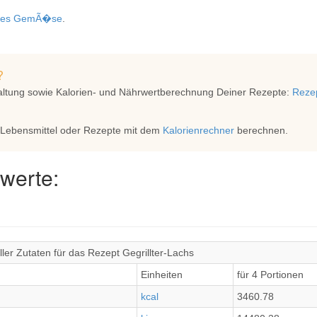
iertes GemÃ�se
.
?
altung sowie Kalorien- und Nährwertberechnung Deiner Rezepte:
Rezep
 Lebensmittel oder Rezepte mit dem
Kalorienrechner
berechnen.
werte:
ler Zutaten für das Rezept Gegrillter-Lachs
Einheiten
für 4 Portionen
kcal
3460.78