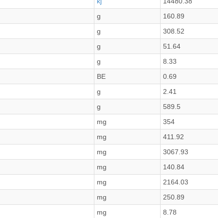
kj
14480.38
g
160.89
g
308.52
g
51.64
g
8.33
BE
0.69
g
2.41
g
589.5
mg
354
mg
411.92
mg
3067.93
mg
140.84
mg
2164.03
mg
250.89
mg
8.78