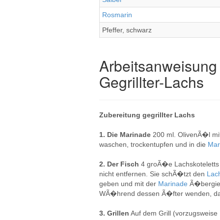
Rosmarin
Pfeffer, schwarz
Arbeitsanweisung 
Gegrillter-Lachs
Zubereitung gegrillter Lachs
1. Die Marinade
200 ml. OlivenÃ�l m
waschen, trockentupfen und in die
Mar
2. Der Fisch
4 groÃ�e Lachskoteletts 
nicht entfernen. Sie schÃ�tzt den
Lac
geben und mit der
Marinade
Ã�bergies
WÃ�hrend dessen Ã�fter wenden, dami
3. Grillen
Auf dem Grill (vorzugsweise 