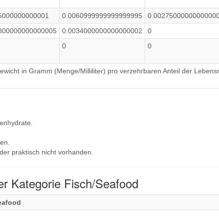
5000000000001
0.0060999999999999995
0.0027500000000000
800000000000005
0.0034000000000000002
0
0
0
wicht in Gramm (Menge/Milliliter) pro verzehrbaren Anteil der Lebensm
lenhydrate.
en.
der praktisch nicht vorhanden.
er Kategorie Fisch/Seafood
eafood