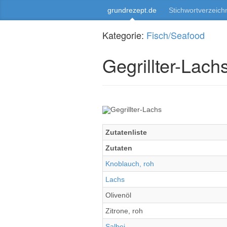
grundrezept.de
Stichwortverzeich
Kategorie:
Fisch/Seafood
Gegrillter-Lach
Zutatenliste
Zutaten
Knoblauch, roh
Lachs
Olivenöl
Zitrone, roh
Salbei