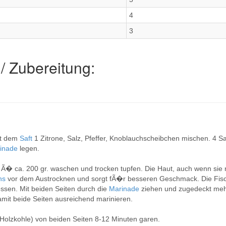
4
3
/ Zubereitung:
it dem
Saft
1 Zitrone, Salz, Pfeffer, Knoblauchscheibchen mischen. 4 S
inade
legen.
Ã� ca. 200 gr. waschen und trocken tupfen. Die Haut, auch wenn sie 
hs
vor dem Austrocknen und sorgt fÃ�r besseren Geschmack. Die Fis
sen. Mit beiden Seiten durch die
Marinade
ziehen und zugedeckt meh
t beide Seiten ausreichend marinieren.
Holzkohle) von beiden Seiten 8-12 Minuten garen.