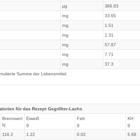
µg
366.83
mg
33.65
mg
1.51
mg
1.31
mg
57.87
mg
7.71
mg
37.3
umulierte Summe der Lebensmittel.
lorien für das Rezept Gegrillter-Lachs
Brennwert
Eiweiß
Fett
KH
kj
g
g
g
116.2
1.22
0.02
5.68