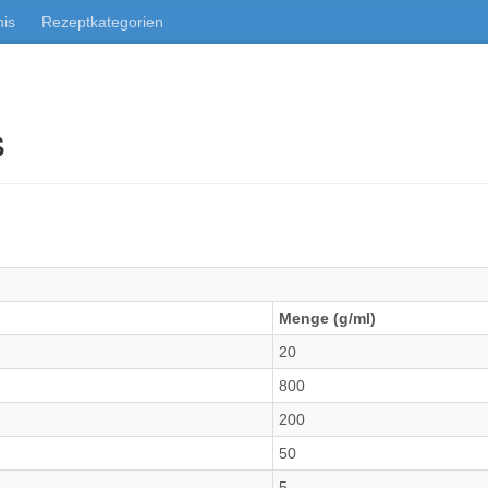
nis
Rezeptkategorien
s
Menge (g/ml)
20
800
200
50
5