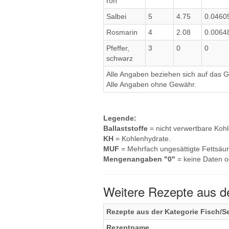
roh
Salbei
5
4.75
0.0460
Rosmarin
4
2.08
0.0064
Pfeffer,
3
0
0
schwarz
Alle Angaben beziehen sich auf das Ge
Alle Angaben ohne Gewähr.
Legende:
Ballaststoffe
= nicht verwertbare Koh
KH
= Kohlenhydrate.
MUF
= Mehrfach ungesättigte Fettsäur
Mengenangaben "0"
= keine Daten o
Weitere Rezepte aus d
Rezepte aus der Kategorie Fisch/S
Rezeptname