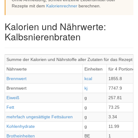
Rezepte mit dem
Kalorienrechner
berechnen.
Kalorien und Nährwerte:
Kalbsnierenbraten
Summe der Kalorien und Nährstoffe aller Zutaten für das Rezept K
Nährwerte
Einheiten
für 4 Portionen
Brennwert
kcal
1855.8
Brennwert
kj
7747.9
Eiweiß
g
257.81
Fett
g
73.25
mehrfach ungesättigte Fettsäuren
g
3.34
Kohlenhydrate
g
11.99
Brotheinheiten
BE
1