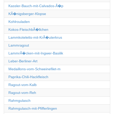
Kassler-Bauch-mit-Calvados-Ã�p
KÃ�nigsberger-Klopse
Kohlrouladen
Kokos-FleischbÃ�llchen
Lammkoteletts-mit-KrÃ�uterkrus
Lammragout
LammrÃ�cken-mit-Ingwer-Basilik
Leber-Berliner-Art
Medaillons-vom-Schweinefilet-m
Paprika-Chili-Hackfleisch
Ragout-vom-Kalb
Ragout-vom-Reh
Rahmgulasch
Rahmgulasch-mit-Pfifferlingen