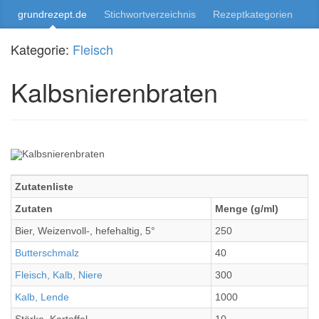
grundrezept.de
Stichwortverzeichnis
Rezeptkategorien
Kategorie:
Fleisch
Kalbsnierenbraten
Zutatenliste
Zutaten
Menge (g/ml)
Bier, Weizenvoll-, hefehaltig, 5°
250
Butterschmalz
40
Fleisch, Kalb, Niere
300
Kalb, Lende
1000