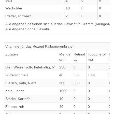
Salz
2
0
0
Wacholder
10
0
0
Pfeffer, schwarz
2
0
0
Alle Angaben beziehen sich auf das Gewicht in Gramm (Menge/Millili
Alle Angaben ohne Gewähr.
Vitamine für das Rezept Kalbsnierenbraten
Zutaten
Menge
Retinol
Tocopherol
Th
g/ml
µg
mg
mg
Bier, Weizenvoll-, hefehaltig, 5°
250
0
0
0
Butterschmalz
40
356
1.44
0
Fleisch, Kalb, Niere
300
630
0
1.1
Kalb, Lende
1000
0
0
1.5
Stärke, Kartoffel
10
0
0
0
Zitrone, roh
40
0
0
0.0