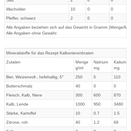
Salz
2
0
0
Wacholder
10
0
0
Pfeffer, schwarz
2
0
0
Alle Angaben beziehen sich auf das Gewicht in Gramm (Menge/Millili
Alle Angaben ohne Gewähr.
Mineralstoffe für das Rezept Kalbsnierenbraten
Zutaten
Menge
Natrium
Kalium
g/ml
mg
mg
Bier, Weizenvoll-, hefehaltig, 5°
250
5
110
Butterschmalz
40
0
0
Fleisch, Kalb, Niere
300
600
870
Kalb, Lende
1000
950
3480
Stärke, Kartoffel
10
0.7
1.5
Zitrone, roh
40
1.2
68