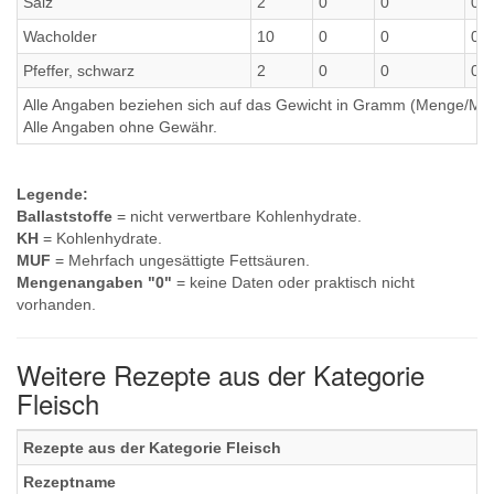
Salz
2
0
0
0
Wacholder
10
0
0
0
Pfeffer, schwarz
2
0
0
0
Alle Angaben beziehen sich auf das Gewicht in Gramm (Menge/Millili
Alle Angaben ohne Gewähr.
Legende:
Ballaststoffe
= nicht verwertbare Kohlenhydrate.
KH
= Kohlenhydrate.
MUF
= Mehrfach ungesättigte Fettsäuren.
Mengenangaben "0"
= keine Daten oder praktisch nicht
vorhanden.
Weitere Rezepte aus der Kategorie
Fleisch
Rezepte aus der Kategorie Fleisch
Rezeptname