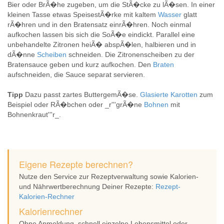
Bier oder BrÃ�he zugeben, um die StÃ�cke zu lÃ�sen. In einer
kleinen Tasse etwas SpeisestÃ�rke mit kaltem
Wasser
glatt
rÃ�hren und in den Bratensatz einrÃ�hren. Noch einmal
aufkochen lassen bis sich die SoÃ�e eindickt. Parallel eine
unbehandelte Zitronen heiÃ� abspÃ�len, halbieren und in
dÃ�nne
Scheiben
schneiden. Die Zitronenscheiben zu der
Bratensauce geben und kurz aufkochen. Den
Braten
aufschneiden, die Sauce separat servieren.
Tipp
Dazu passt zartes ButtergemÃ�se.
Glasierte Karotten
zum
Beispiel oder RÃ�bchen oder _r'''grÃ�ne
Bohnen
mit
Bohnenkraut'''r_.
Eigene Rezepte berechnen?
Nutze den Service zur Rezeptverwaltung sowie Kalorien-
und Nährwertberechnung Deiner Rezepte:
Rezept-
Kalorien-Rechner
Kalorienrechner
Ohne Anmeldung, schnell einzelne Lebensmittel oder