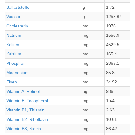
Ballaststoffe
g
1.72
Wasser
g
1258.64
Cholesterin
mg
1976
Natrium
mg
1556.9
Kalium
mg
4529.5
Kalzium
mg
165.4
Phosphor
mg
2867.1
Magnesium
mg
85.8
Eisen
mg
34.92
Vitamin A, Retinol
µg
986
Vitamin E, Tocopherol
mg
1.44
Vitamin B1, Thiamin
mg
2.63
Vitamin B2, Riboflavin
mg
10.61
Vitamin B3, Niacin
mg
86.42