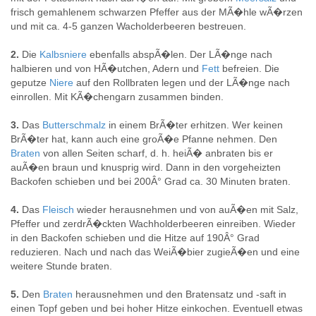
frisch gemahlenem schwarzen Pfeffer aus der MÃ�hle wÃ�rzen
und mit ca. 4-5 ganzen Wacholderbeeren bestreuen.
2.
Die
Kalbsniere
ebenfalls abspÃ�len. Der LÃ�nge nach
halbieren und von HÃ�utchen, Adern und
Fett
befreien. Die
geputze
Niere
auf den Rollbraten legen und der LÃ�nge nach
einrollen. Mit KÃ�chengarn zusammen binden.
3.
Das
Butterschmalz
in einem BrÃ�ter erhitzen. Wer keinen
BrÃ�ter hat, kann auch eine groÃ�e Pfanne nehmen. Den
Braten
von allen Seiten scharf, d. h. heiÃ� anbraten bis er
auÃ�en braun und knusprig wird. Dann in den vorgeheizten
Backofen schieben und bei 200Â° Grad ca. 30 Minuten braten.
4.
Das
Fleisch
wieder herausnehmen und von auÃ�en mit Salz,
Pfeffer und zerdrÃ�ckten Wachholderbeeren einreiben. Wieder
in den Backofen schieben und die Hitze auf 190Â° Grad
reduzieren. Nach und nach das WeiÃ�bier zugieÃ�en und eine
weitere Stunde braten.
5.
Den
Braten
herausnehmen und den Bratensatz und -saft in
einen Topf geben und bei hoher Hitze einkochen. Eventuell etwas