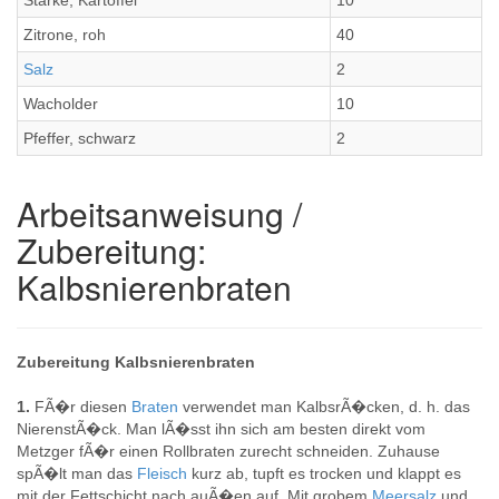
Stärke, Kartoffel
10
Zitrone, roh
40
Salz
2
Wacholder
10
Pfeffer, schwarz
2
Arbeitsanweisung /
Zubereitung:
Kalbsnierenbraten
Zubereitung Kalbsnierenbraten
1.
FÃ�r diesen
Braten
verwendet man KalbsrÃ�cken, d. h. das
NierenstÃ�ck. Man lÃ�sst ihn sich am besten direkt vom
Metzger fÃ�r einen Rollbraten zurecht schneiden. Zuhause
spÃ�lt man das
Fleisch
kurz ab, tupft es trocken und klappt es
mit der Fettschicht nach auÃ�en auf. Mit grobem
Meersalz
und