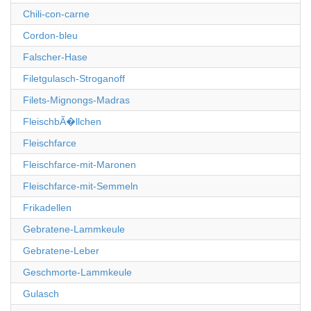
Chili-con-carne
Cordon-bleu
Falscher-Hase
Filetgulasch-Stroganoff
Filets-Mignongs-Madras
FleischbÃ�llchen
Fleischfarce
Fleischfarce-mit-Maronen
Fleischfarce-mit-Semmeln
Frikadellen
Gebratene-Lammkeule
Gebratene-Leber
Geschmorte-Lammkeule
Gulasch