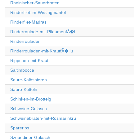
Rheinischer-Sauerbraten
Rinderfilet-im-Wirsingmantel
Rinderfilet-Madras
Rinderroulade-mit-PflaumenfÃ�l
Rinderrouladen
Rinderrouladen-mit-KrautfÃ�llu
Rippchen-mit-Kraut
Saltimbocca
Saure-Kalbsnieren
Saure-Kutteln
Schinken-im-Brotteig
Schweine-Gulasch
Schweinebraten-mit-Rosmarinkru
Spareribs
Szegediner-Gulasch