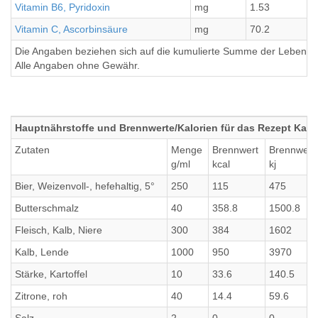
Vitamin B6, Pyridoxin
mg
1.53
Vitamin C, Ascorbinsäure
mg
70.2
Die Angaben beziehen sich auf die kumulierte Summe der Lebensmi
Alle Angaben ohne Gewähr.
Hauptnährstoffe und Brennwerte/Kalorien für das Rezept Kalb
Zutaten
Menge
Brennwert
Brennwert
g/ml
kcal
kj
Bier, Weizenvoll-, hefehaltig, 5°
250
115
475
Butterschmalz
40
358.8
1500.8
Fleisch, Kalb, Niere
300
384
1602
Kalb, Lende
1000
950
3970
Stärke, Kartoffel
10
33.6
140.5
Zitrone, roh
40
14.4
59.6