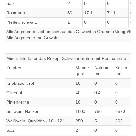
Salz
2
0
0
0
Rosmarin
30
17.1
71.1
0.
Pfeffer, schwarz
1
0
0
0
Alle Angaben beziehen sich auf das Gewicht in Gramm (Menge/Millili
Alle Angaben ohne Gewähr.
Mineralstoffe für das Rezept Schweinebraten-mit-Rosmarinkru
Zutaten
Menge
Natrium
Kalium
g/ml
mg
mg
Knoblauch, roh
10
0
0
Olivenöl
40
0.4
0
Pinienkerne
10
0
0
Schwein, Nacken
1000
760
2520
Weißwein, Qualitäts-, 10 - 12°
250
5
205
Salz
2
0
0