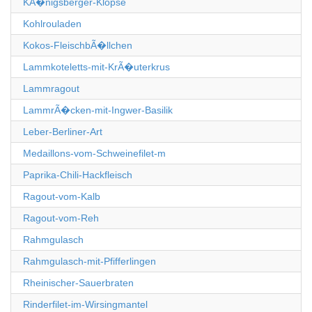
KÃ�nigsberger-Klopse
Kohlrouladen
Kokos-FleischbÃ�llchen
Lammkoteletts-mit-KrÃ�uterkrus
Lammragout
LammrÃ�cken-mit-Ingwer-Basilik
Leber-Berliner-Art
Medaillons-vom-Schweinefilet-m
Paprika-Chili-Hackfleisch
Ragout-vom-Kalb
Ragout-vom-Reh
Rahmgulasch
Rahmgulasch-mit-Pfifferlingen
Rheinischer-Sauerbraten
Rinderfilet-im-Wirsingmantel