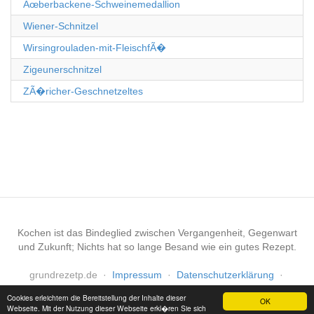
Ãœberbackene-Schweinemedallion
Wiener-Schnitzel
Wirsingrouladen-mit-FleischfÃ�
Zigeunerschnitzel
ZÃ�richer-Geschnetzeltes
Kochen ist das Bindeglied zwischen Vergangenheit, Gegenwart
und Zukunft; Nichts hat so lange Besand wie ein gutes Rezept.
grundrezetp.de
·
Impressum
·
Datenschutzerklärung
·
Haftungsausschluss
Cookies erleichtern die Bereitstellung der Inhalte dieser
OK
Webseite. Mit der Nutzung dieser Webseite erkl�ren Sie sich