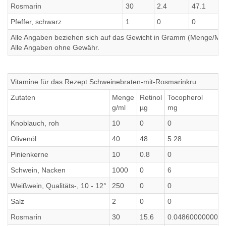
Rosmarin
30
2.4
47.1
4
Pfeffer, schwarz
1
0
0
Alle Angaben beziehen sich auf das Gewicht in Gramm (Menge/Millili
Alle Angaben ohne Gewähr.
Vitamine für das Rezept Schweinebraten-mit-Rosmarinkru
Zutaten
Menge
Retinol
Tocopherol
g/ml
µg
mg
Knoblauch, roh
10
0
0
Olivenöl
40
48
5.28
Pinienkerne
10
0.8
0
Schwein, Nacken
1000
0
6
Weißwein, Qualitäts-, 10 - 12°
250
0
0
Salz
2
0
0
Rosmarin
30
15.6
0.048600000000