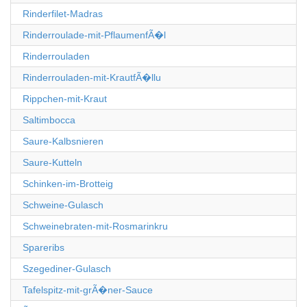
Rinderfilet-Madras
Rinderroulade-mit-PflaumenfÃ�l
Rinderrouladen
Rinderrouladen-mit-KrautfÃ�llu
Rippchen-mit-Kraut
Saltimbocca
Saure-Kalbsnieren
Saure-Kutteln
Schinken-im-Brotteig
Schweine-Gulasch
Schweinebraten-mit-Rosmarinkru
Spareribs
Szegediner-Gulasch
Tafelspitz-mit-grÃ�ner-Sauce