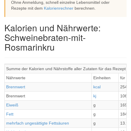
Ohne Anmeldung, schnell einzelne Lebensmittel oder
Rezepte mit dem
Kalorienrechner
berechnen.
Kalorien und Nährwerte:
Schweinebraten-mit-
Rosmarinkru
Summe der Kalorien und Nährstoffe aller Zutaten für das Rezept 
Nährwerte
Einheiten
für 4
Brennwert
kcal
2542.
Brennwert
kj
1063
Eiweiß
g
169.4
Fett
g
184.6
mehrfach ungesättigte Fettsäuren
g
13.99