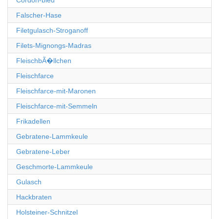
Cordon-bleu
Falscher-Hase
Filetgulasch-Stroganoff
Filets-Mignongs-Madras
FleischbÃ�llchen
Fleischfarce
Fleischfarce-mit-Maronen
Fleischfarce-mit-Semmeln
Frikadellen
Gebratene-Lammkeule
Gebratene-Leber
Geschmorte-Lammkeule
Gulasch
Hackbraten
Holsteiner-Schnitzel