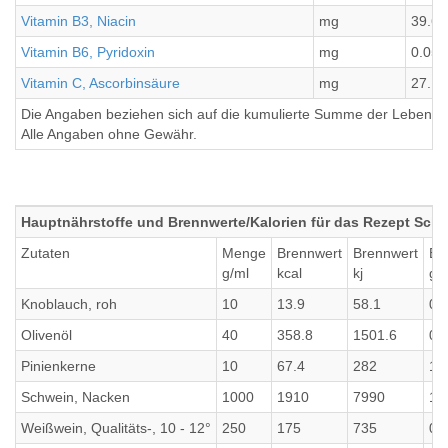
Vitamin B3, Niacin
mg
39.61
Vitamin B6, Pyridoxin
mg
0.05
Vitamin C, Ascorbinsäure
mg
27.1
Die Angaben beziehen sich auf die kumulierte Summe der Lebensmi
Alle Angaben ohne Gewähr.
Hauptnährstoffe und Brennwerte/Kalorien für das Rezept Sch
Zutaten
Menge
Brennwert
Brennwert
Ei
g/ml
kcal
kj
g
Knoblauch, roh
10
13.9
58.1
0.
Olivenöl
40
358.8
1501.6
0
Pinienkerne
10
67.4
282
1.
Schwein, Nacken
1000
1910
7990
16
Weißwein, Qualitäts-, 10 - 12°
250
175
735
0.