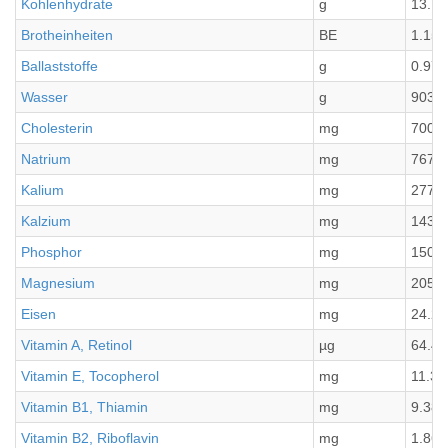
Kohlenhydrate
g
13.77
Brotheinheiten
BE
1.15
Ballaststoffe
g
0.97
Wasser
g
903.2
Cholesterin
mg
700.4
Natrium
mg
767.8
Kalium
mg
2772.
Kalzium
mg
143.7
Phosphor
mg
1505
Magnesium
mg
205.8
Eisen
mg
24.2
Vitamin A, Retinol
µg
64.4
Vitamin E, Tocopherol
mg
11.33
Vitamin B1, Thiamin
mg
9.38
Vitamin B2, Riboflavin
mg
1.86