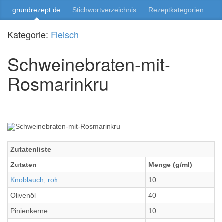
grundrezept.de
Stichwortverzeichnis
Rezeptkategorien
Kategorie:
Fleisch
Schweinebraten-mit-
Rosmarinkru
Zutatenliste
Zutaten
Menge (g/ml)
Knoblauch, roh
10
Olivenöl
40
Pinienkerne
10