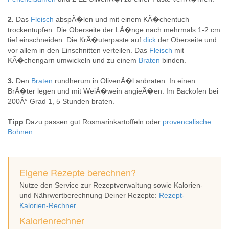
2.
Das
Fleisch
abspÃ�len und mit einem KÃ�chentuch
trockentupfen. Die Oberseite der LÃ�nge nach mehrmals 1-2 cm
tief einschneiden. Die KrÃ�uterpaste auf
dick
der Oberseite und
vor allem in den Einschnitten verteilen. Das
Fleisch
mit
KÃ�chengarn umwickeln und zu einem
Braten
binden.
3.
Den
Braten
rundherum in OlivenÃ�l anbraten. In einen
BrÃ�ter legen und mit WeiÃ�wein angieÃ�en. Im Backofen bei
200Â° Grad 1, 5 Stunden braten.
Tipp
Dazu passen gut Rosmarinkartoffeln oder
provencalische
Bohnen
.
Eigene Rezepte berechnen?
Nutze den Service zur Rezeptverwaltung sowie Kalorien-
und Nährwertberechnung Deiner Rezepte:
Rezept-
Kalorien-Rechner
Kalorienrechner