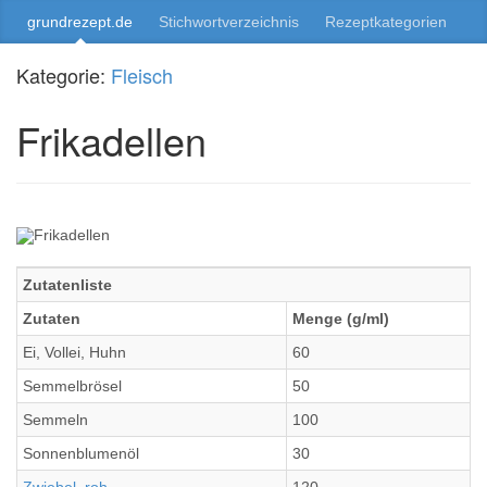
grundrezept.de
Stichwortverzeichnis
Rezeptkategorien
Kategorie:
Fleisch
Frikadellen
Zutatenliste
Zutaten
Menge (g/ml)
Ei, Vollei, Huhn
60
Semmelbrösel
50
Semmeln
100
Sonnenblumenöl
30