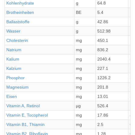
Kohlenhydrate
g
64.8
16
Brotheinheiten
BE
5.4
1.
Ballaststoffe
g
42.86
10
Wasser
g
512.98
12
Cholesterin
mg
450.1
11
Natrium
mg
836.2
20
Kalium
mg
2040.4
51
Kalzium
mg
227.1
56
Phosphor
mg
1226.2
30
Magnesium
mg
201.8
50
Eisen
mg
13.01
3.
Vitamin A, Retinol
µg
526.4
13
Vitamin E, Tocopherol
mg
17.86
4.
Vitamin B1, Thiamin
mg
2.5
0.
Vitamin B2, Riboflavin
mg
1.28
0.