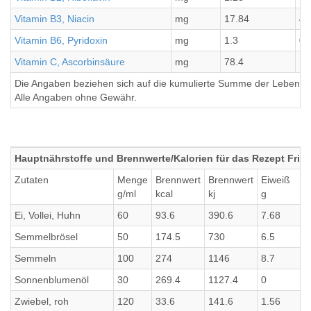
Vitamin B3, Niacin
mg
17.84
4.
Vitamin B6, Pyridoxin
mg
1.3
0.
Vitamin C, Ascorbinsäure
mg
78.4
19
Die Angaben beziehen sich auf die kumulierte Summe der Lebensmi
Alle Angaben ohne Gewähr.
Hauptnährstoffe und Brennwerte/Kalorien für das Rezept Frika
Zutaten
Menge
Brennwert
Brennwert
Eiweiß
g/ml
kcal
kj
g
Ei, Vollei, Huhn
60
93.6
390.6
7.68
Semmelbrösel
50
174.5
730
6.5
Semmeln
100
274
1146
8.7
Sonnenblumenöl
30
269.4
1127.4
0
Zwiebel, roh
120
33.6
141.6
1.56