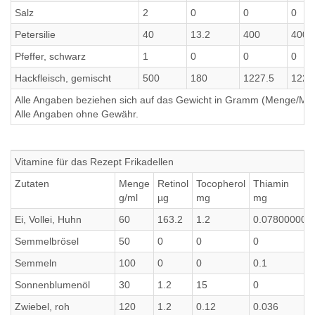
Salz
2
0
0
0
Petersilie
40
13.2
400
400
Pfeffer, schwarz
1
0
0
0
Hackfleisch, gemischt
500
180
1227.5
1227
Alle Angaben beziehen sich auf das Gewicht in Gramm (Menge/Millili
Alle Angaben ohne Gewähr.
Vitamine für das Rezept Frikadellen
Zutaten
Menge
Retinol
Tocopherol
Thiamin
g/ml
µg
mg
mg
Ei, Vollei, Huhn
60
163.2
1.2
0.078000000
Semmelbrösel
50
0
0
0
Semmeln
100
0
0
0.1
Sonnenblumenöl
30
1.2
15
0
Zwiebel, roh
120
1.2
0.12
0.036