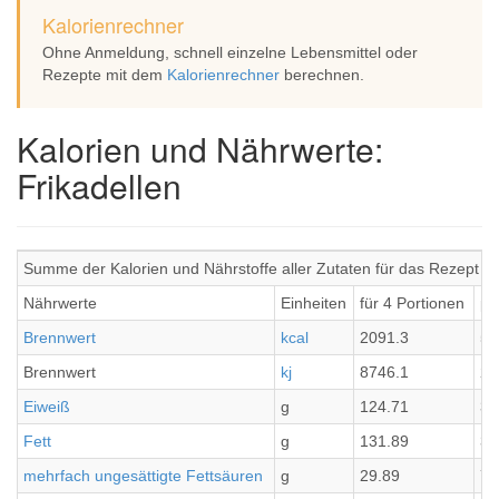
Kalorienrechner
Ohne Anmeldung, schnell einzelne Lebensmittel oder
Rezepte mit dem
Kalorienrechner
berechnen.
Kalorien und Nährwerte:
Frikadellen
Summe der Kalorien und Nährstoffe aller Zutaten für das Rezept Fr
Nährwerte
Einheiten
für 4 Portionen
pr
Brennwert
kcal
2091.3
52
Brennwert
kj
8746.1
21
Eiweiß
g
124.71
31
Fett
g
131.89
32
mehrfach ungesättigte Fettsäuren
g
29.89
7.