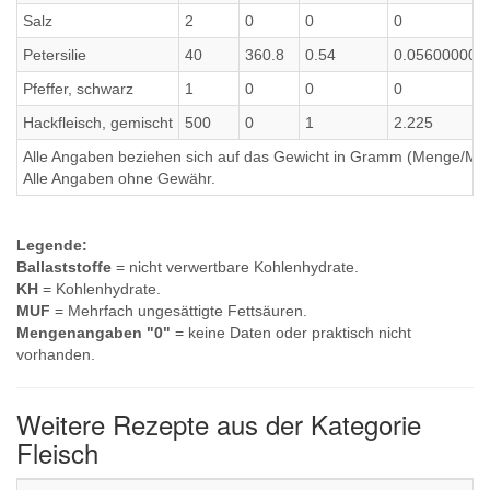
Salz
2
0
0
0
Petersilie
40
360.8
0.54
0.056000000
Pfeffer, schwarz
1
0
0
0
Hackfleisch, gemischt
500
0
1
2.225
Alle Angaben beziehen sich auf das Gewicht in Gramm (Menge/Millili
Alle Angaben ohne Gewähr.
Legende:
Ballaststoffe
= nicht verwertbare Kohlenhydrate.
KH
= Kohlenhydrate.
MUF
= Mehrfach ungesättigte Fettsäuren.
Mengenangaben "0"
= keine Daten oder praktisch nicht
vorhanden.
Weitere Rezepte aus der Kategorie
Fleisch