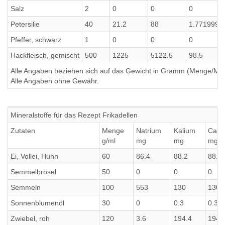
Salz
2
0
0
0
Petersilie
40
21.2
88
1.7719999
Pfeffer, schwarz
1
0
0
0
Hackfleisch, gemischt
500
1225
5122.5
98.5
Alle Angaben beziehen sich auf das Gewicht in Gramm (Menge/Millili
Alle Angaben ohne Gewähr.
Mineralstoffe für das Rezept Frikadellen
Zutaten
Menge
Natrium
Kalium
Calc
g/ml
mg
mg
mg
Ei, Vollei, Huhn
60
86.4
88.2
88.2
Semmelbrösel
50
0
0
0
Semmeln
100
553
130
130
Sonnenblumenöl
30
0
0.3
0.3
Zwiebel, roh
120
3.6
194.4
194.