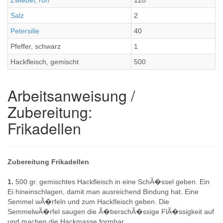
Zwiebel, roh
120
Salz
2
Petersilie
40
Pfeffer, schwarz
1
Hackfleisch, gemischt
500
Arbeitsanweisung /
Zubereitung:
Frikadellen
Zubereitung Frikadellen
1.
500 gr. gemischtes Hackfleisch in eine SchÃ�ssel geben. Ein
Ei hineinschlagen, damit man ausreichend Bindung hat. Eine
Semmel wÃ�rfeln und zum Hackfleisch geben. Die
SemmelwÃ�rfel saugen die Ã�berschÃ�ssige FlÃ�ssigkeit auf
und machen die Hackmasse formbar.