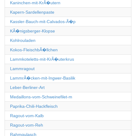
Kaninchen-mit-KrÃ�utern
Kapern-Sardellenpaste
Kassler-Bauch-mit-Calvados-Ã�p
KÃ�nigsberger-Klopse
Kohlrouladen
Kokos-FleischbÃ�llchen
Lammkoteletts-mit-KrÃ�uterkrus
Lammragout
LammrÃ�cken-mit-Ingwer-Basilik
Leber-Berliner-Art
Medaillons-vom-Schweinefilet-m
Paprika-Chili-Hackfleisch
Ragout-vom-Kalb
Ragout-vom-Reh
Rahmgulasch