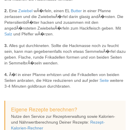
2.
Eine
Zwiebel
wÃ�rfeln, einen EL
Butter
in einer Pfanne
zerlassen und die ZwiebelwÃ�rfel darin glasig andÃ�nsten. Die
PetersilienblÃ�tter hacken und zusammen mit den
angedÃ�nsteten ZwiebelwÃ�rfeln zum Hackfleisch geben. Mit
Salz
und Pfeffer wÃ�rzen.
3.
Alles gut durchkneten. Sollte die Hackmasse noch zu feucht
sein, kann man gegebenenfalls noch etwas SemmelwÃ�rfel dazu
geben. Flache, runde Frikadellen formen und von beiden Seiten
in SemmelbrÃ�seln wenden.
4.
Ã�l in einer Pfanne erhitzen und die Frikadellen von beiden
Seiten anbraten, die Hitze reduzieren und auf jeder
Seite
weitere
3-4 Minuten goldbraun durchbraten.
Eigene Rezepte berechnen?
Nutze den Service zur Rezeptverwaltung sowie Kalorien-
und Nährwertberechnung Deiner Rezepte:
Rezept-
Kalorien-Rechner