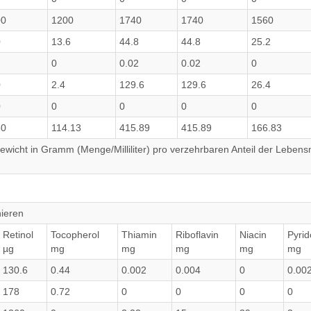
00
1200
1740
1740
1560
0
13.6
44.8
44.8
25.2
0
0.02
0.02
0
0
2.4
129.6
129.6
26.4
0
0
0
0
0
50
114.13
415.89
415.89
166.83
wicht in Gramm (Menge/Milliliter) pro verzehrbaren Anteil der Lebensm
nieren
Retinol
Tocopherol
Thiamin
Riboflavin
Niacin
Pyrid
µg
mg
mg
mg
mg
mg
130.6
0.44
0.002
0.004
0
0.00
178
0.72
0
0
0
0