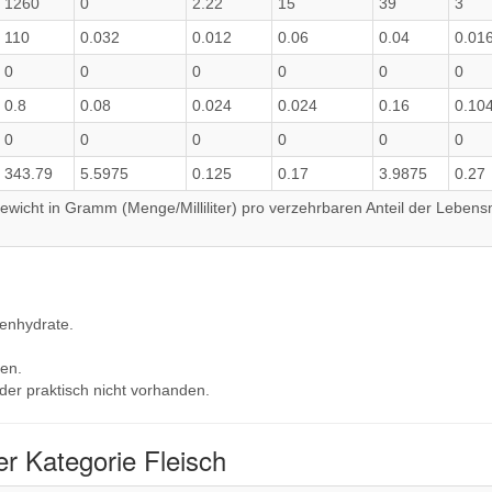
1260
0
2.22
15
39
3
110
0.032
0.012
0.06
0.04
0.01
0
0
0
0
0
0
0.8
0.08
0.024
0.024
0.16
0.10
0
0
0
0
0
0
343.79
5.5975
0.125
0.17
3.9875
0.27
wicht in Gramm (Menge/Milliliter) pro verzehrbaren Anteil der Lebensm
lenhydrate.
en.
der praktisch nicht vorhanden.
r Kategorie Fleisch