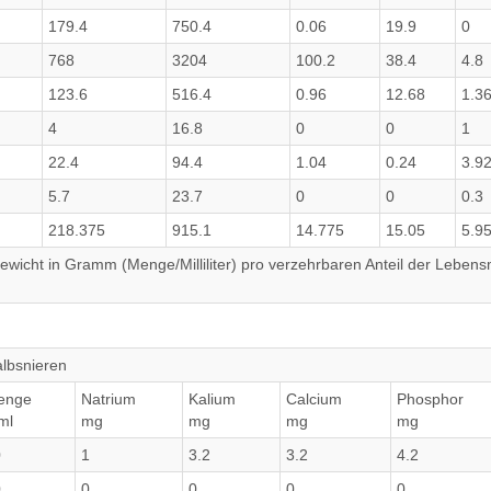
179.4
750.4
0.06
19.9
0
768
3204
100.2
38.4
4.8
123.6
516.4
0.96
12.68
1.3
4
16.8
0
0
1
22.4
94.4
1.04
0.24
3.9
5.7
23.7
0
0
0.3
218.375
915.1
14.775
15.05
5.9
wicht in Gramm (Menge/Milliliter) pro verzehrbaren Anteil der Lebensm
albsnieren
enge
Natrium
Kalium
Calcium
Phosphor
ml
mg
mg
mg
mg
0
1
3.2
3.2
4.2
0
0
0
0
0