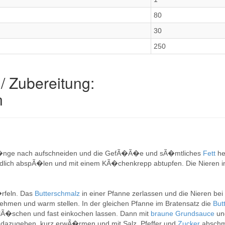
80
30
250
/ Zubereitung:
n
LÃ�nge nach aufschneiden und die GefÃ�Ã�e und sÃ�mtliches
Fett
he
dlich abspÃ�len und mit einem KÃ�chenkrepp abtupfen. Die Nieren 
rfeln. Das
Butterschmalz
in einer Pfanne zerlassen und die Nieren be
ehmen und warm stellen. In der gleichen Pfanne im Bratensatz die
But
blÃ�schen und fast einkochen lassen. Dann mit
braune Grundsauce
u
n dazugeben, kurz erwÃ�rmen und mit Salz, Pfeffer und
Zucker
abschm