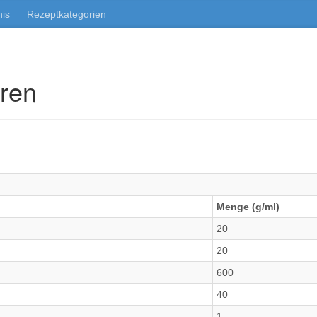
nis
Rezeptkategorien
ren
Menge (g/ml)
20
20
600
40
1