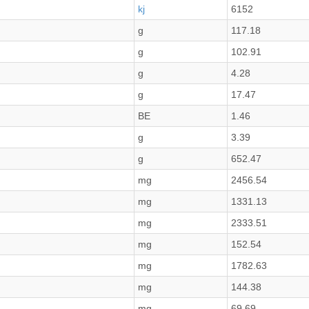
kj
6152
g
117.18
g
102.91
g
4.28
g
17.47
BE
1.46
g
3.39
g
652.47
mg
2456.54
mg
1331.13
mg
2333.51
mg
152.54
mg
1782.63
mg
144.38
mg
69.69