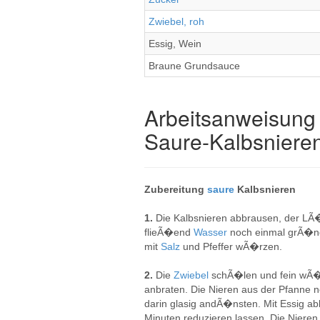
Zwiebel, roh
Essig, Wein
Braune Grundsauce
Arbeitsanweisung 
Saure-Kalbsniere
Zubereitung
saure
Kalbsnieren
1.
Die Kalbsnieren abbrausen, der 
flieÃ�end
Wasser
noch einmal grÃ�n
mit
Salz
und Pfeffer wÃ�rzen.
2.
Die
Zwiebel
schÃ�len und fein wÃ�
anbraten. Die Nieren aus der Pfanne n
darin glasig andÃ�nsten. Mit Essig a
Minuten reduzieren lassen. Die Niere