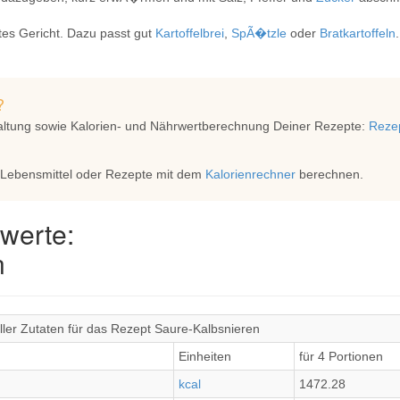
tes Gericht. Dazu passt gut
Kartoffelbrei
,
SpÃ�tzle
oder
Bratkartoffeln
.
?
altung sowie Kalorien- und Nährwertberechnung Deiner Rezepte:
Rezep
 Lebensmittel oder Rezepte mit dem
Kalorienrechner
berechnen.
werte:
n
ler Zutaten für das Rezept Saure-Kalbsnieren
Einheiten
für 4 Portionen
kcal
1472.28