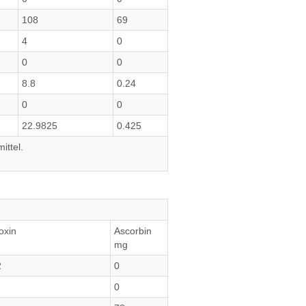
108
69
4
0
0
0
8.8
0.24
0
0
22.9825
0.425
ittel.
oxin
Ascorbin
mg
2
0
0