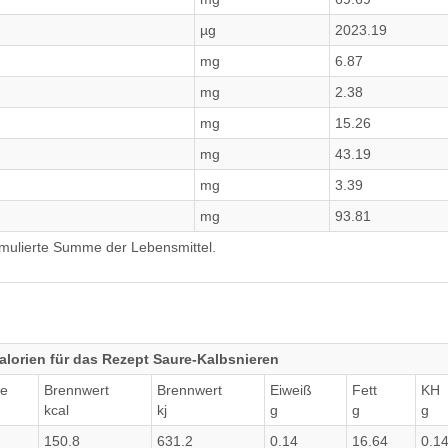
µg
2023.19
mg
6.87
mg
2.38
mg
15.26
mg
43.19
mg
3.39
mg
93.81
umulierte Summe der Lebensmittel.
lorien für das Rezept Saure-Kalbsnieren
e
Brennwert
Brennwert
Eiweiß
Fett
KH
kcal
kj
g
g
g
150.8
631.2
0.14
16.64
0.1