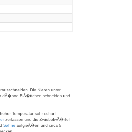
rausschneiden. Die Nieren unter
in dÃ�nne BlÃ�ttchen schneiden und
i hoher Temperatur sehr scharf
ter
zerlassen und die ZwiebelwÃ�rfel
nd
Sahne
aufgieÃ�en und circa 5
ecken.