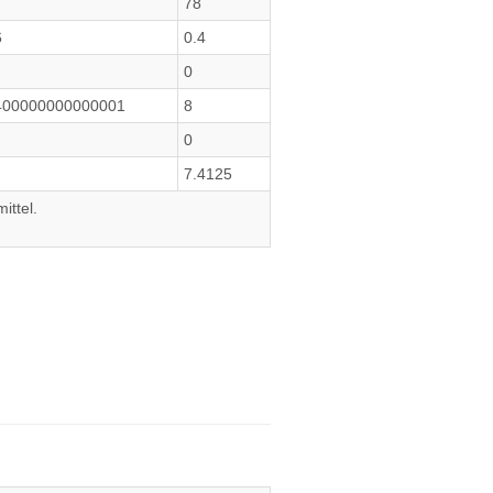
78
6
0.4
0
400000000000001
8
0
7.4125
ittel.