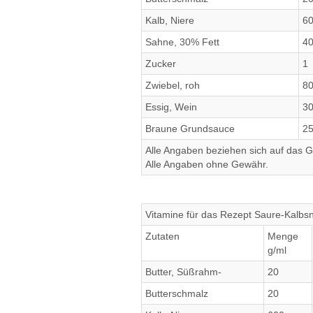
Kalb, Niere
6
Sahne, 30% Fett
4
Zucker
1
Zwiebel, roh
8
Essig, Wein
3
Braune Grundsauce
2
Alle Angaben beziehen sich auf das Ge
Alle Angaben ohne Gewähr.
Vitamine für das Rezept Saure-Kalbs
Zutaten
Menge
g/ml
Butter, Süßrahm-
20
Butterschmalz
20