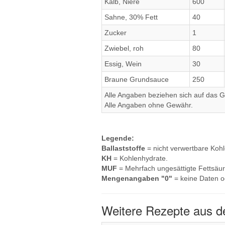
Kalb, Niere
600
Sahne, 30% Fett
40
Zucker
1
Zwiebel, roh
80
Essig, Wein
30
Braune Grundsauce
250
Alle Angaben beziehen sich auf das Ge
Alle Angaben ohne Gewähr.
Legende:
Ballaststoffe
= nicht verwertbare Koh
KH
= Kohlenhydrate.
MUF
= Mehrfach ungesättigte Fettsäur
Mengenangaben "0"
= keine Daten o
Weitere Rezepte aus de